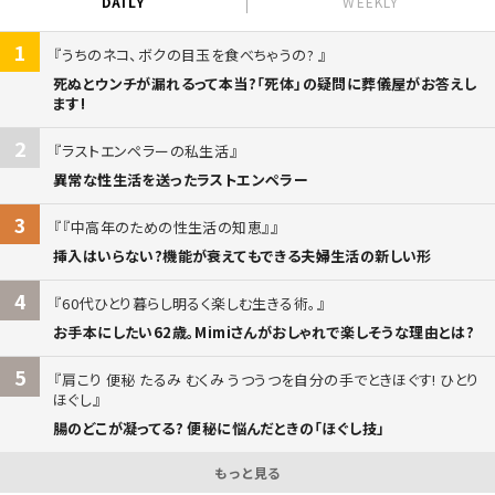
DAILY
WEEKLY
1
うちのネコ、ボクの目玉を食べちゃうの?
死ぬとウンチが漏れるって本当?「死体」の疑問に葬儀屋がお答えし
ます!
2
ラストエンペラーの私生活
異常な性生活を送ったラストエンペラー
3
『中高年のための性生活の知恵』
挿入はいらない?機能が衰えてもできる夫婦生活の新しい形
4
60代ひとり暮らし明るく楽しむ生きる術。
お手本にしたい62歳。Mimiさんがおしゃれで楽しそうな理由とは?
5
肩こり 便秘 たるみ むくみ うつうつを自分の手でときほぐす! ひとり
ほぐし
腸のどこが凝ってる? 便秘に悩んだときの「ほぐし技」
もっと見る