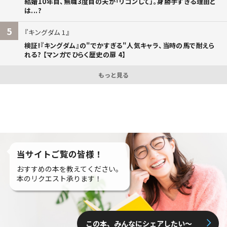
結婚10年目、無職3度目の夫が「リコンして」。身勝手すぎる理由と
は...?
5
キングダム 1
検証!『キングダム』の"でかすぎる"人気キャラ、当時の馬で耐えら
れる? 【マンガでひらく歴史の扉 4】
もっと見る
当サイトご覧の皆様！
おすすめの本を教えてください。
本のリクエスト承ります！
この本、みんなにシェアしたい〜