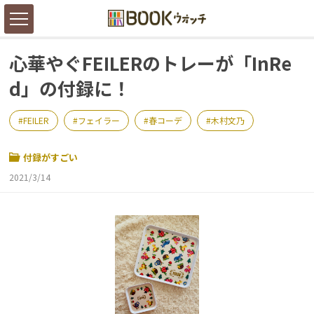
心華やぐFEILERのトレーが「InRe
d」の付録に！
FEILER
フェイラー
春コーデ
木村文乃
付録がすごい
2021/3/14