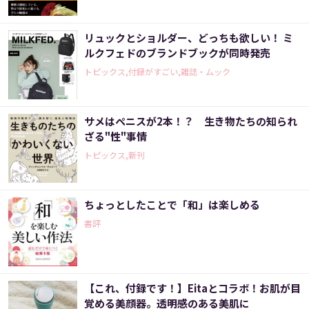
リュックとショルダー、どっちも欲しい！ ミ
ルクフェドのブランドブックが同時発売
トピックス,付録がすごい,雑誌・ムック
サメはペニスが2本！？ 生き物たちの知られ
ざる"性"事情
トピックス,新刊
ちょっとしたことで「和」は楽しめる
書評
【これ、付録です！】Eitaとコラボ！お肌が目
覚める美顔器。透明感のある美肌に