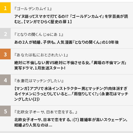
1
ゴールデンカムイ 1
アイヌ語ってスマホで打てるの!? 『ゴールデンカムイ』を学芸員が読
むと。【マンガでひらく歴史の扉 1】
2
となりの関くん じゅにあ 1
あの2人が結婚、子供も。人気漫画『となりの関くん』の10年後
3
あなたは私におとされたい 1
絶対に不倫しない男VS絶対に不倫させる女。「異端の不倫マンガ」
実写ドラマ、1月放送スタート!
4
永妻花はマッチングしたい
【マンガ】アプリで水泳インストラクター男とマッチング!肉体派すぎ
るイケメンにうっとりしていると...「雨宿りしてく?」〈永妻花はマッチ
ングしたい(2)〉
5
北欧女子オーサ、日本で恋をする。
北欧女子オーサ、日本で恋をする。:(7) 離婚率が高いスウェーデン。
結婚より人気なのは...