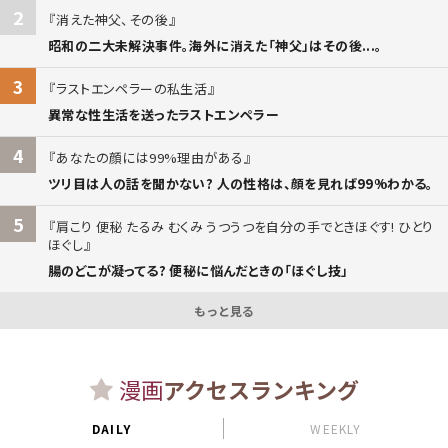
2
消えた神父、その後
昭和の二大未解決事件。海外に消えた「神父」はその後...。
3
ラストエンペラーの私生活
異常な性生活を送ったラストエンペラー
4
あなたの顔には99%理由がある
ツリ目は人の話を聞かない? 人の性格は、顔を見れば99%わかる。
5
肩こり 便秘 たるみ むくみ うつうつを自分の手でときほぐす! ひとり
ほぐし
腸のどこが凝ってる? 便秘に悩んだときの「ほぐし技」
もっと見る
漫画
アクセスランキング
DAILY
WEEKLY