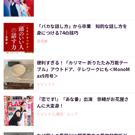
「バカな話し方」から卒業 知的な話し方を
身につける74の技巧
実用書
便利すぎる！「カリマー 折りたたみ万能テー
ブル」アウトドア、テレワークにも＜MonoM
ax9月号＞
トピックス
『恋です!』『あな番』出演 奈緒がお花屋さ
んに大変身！
トピックス,雑誌・ムック