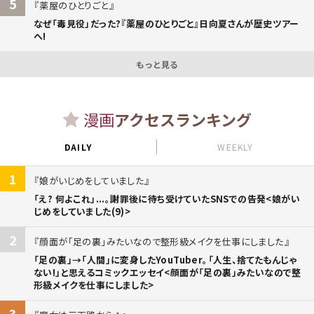
5
薬屋のひとりごと
なぜ「毒見役」だった?『薬屋のひとりごと』日向夏さんが歴史ツアー
へ!
もっと見る
漫画
アクセスランキング
DAILY
WEEKLY
1
娘がいじめをしていました
「え? 何よこれ」...。謝罪後に待ち受けていたSNSでの告発<娘がい
じめをしていました(9)>
2
顔面が「足の裏」みたいなので整形級メイクを仕事にしました
「足の裏」→「人間」に変身したYouTuber。「人生、捨てたもんじゃ
ない!」と思えるコミックエッセイ<顔面が「足の裏」みたいなので整
形級メイクを仕事にしました>
3