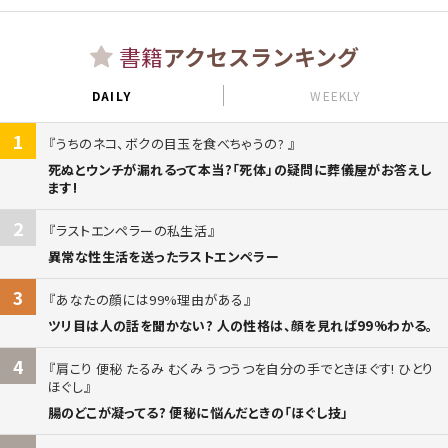
書籍
アクセスランキング
DAILY
WEEKLY
1
うちのネコ、ボクの目玉を食べちゃうの?
死ぬとウンチが漏れるって本当?「死体」の疑問に葬儀屋がお答えし
ます!
2
ラストエンペラーの私生活
異常な性生活を送ったラストエンペラー
3
あなたの顔には99%理由がある
ツリ目は人の話を聞かない? 人の性格は、顔を見れば99%わかる。
4
肩こり 便秘 たるみ むくみ うつうつを自分の手でときほぐす! ひとり
ほぐし
腸のどこが凝ってる? 便秘に悩んだときの「ほぐし技」