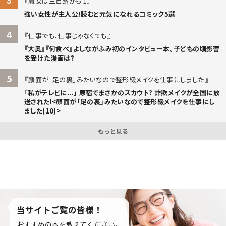
魔女は三百路から 1
強い女性が主人公!読むと元気になれるコミック5選
4
仕事でも、仕事じゃなくても
『大奥』『何食べ』よしながふみ初のインタビュー本。子どもの頃影響
を受けた漫画は?
5
顔面が「足の裏」みたいなので整形級メイクを仕事にしました
「私がテレビに...」 原宿でまさかのスカウト? 詐欺メイクが全国に放
送された!<顔面が「足の裏」みたいなので整形級メイクを仕事にし
ました(10)>
もっと見る
当サイトご覧の皆様！
おすすめの本を教えてください。