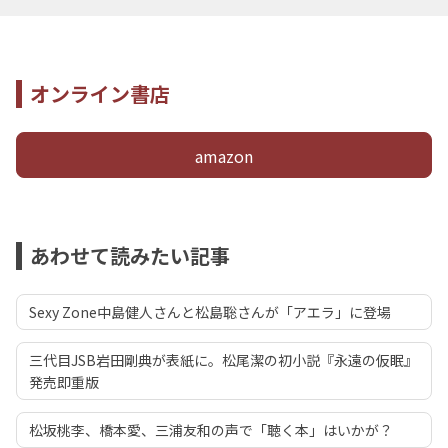
オンライン書店
amazon
あわせて読みたい記事
Sexy Zone中島健人さんと松島聡さんが「アエラ」に登場
三代目JSB岩田剛典が表紙に。松尾潔の初小説『永遠の仮眠』
発売即重版
松坂桃李、橋本愛、三浦友和の声で「聴く本」はいかが？