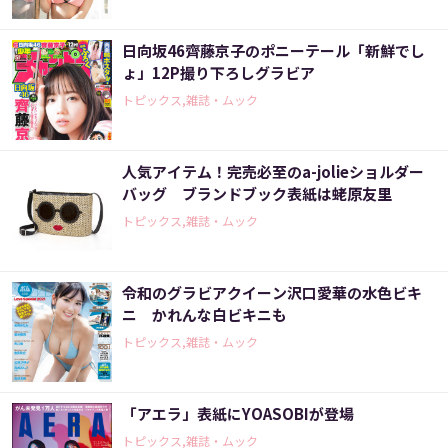
日向坂46齊藤京子のポニーテール「新鮮でし
ょ」12P撮り下ろしグラビア
トピックス,雑誌・ムック
人気アイテム！完売必至のa-jolieショルダー
バッグ ブランドブック表紙は蛯原友里
トピックス,雑誌・ムック
令和のグラビアクイーン沢口愛華の水色ビキ
ニ かれんな白ビキニも
トピックス,雑誌・ムック
「アエラ」表紙にYOASOBIが登場
トピックス,雑誌・ムック