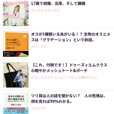
17歳で結婚、出産、そして離婚
エッセイ,トピックス
オスが3種類いる鳥がいる！？ 生物のオスとメ
スは「グラデーション」という新説。
トピックス
【これ、付録です！】ドゥーズィエムクラス
の軽やかメッシュトート&ポーチ
トピックス,ファッション・コスメ,付録がすごい
ツリ目は人の話を聞かない？ 人の性格は、
顔を見れば99%わかる。
トピックス