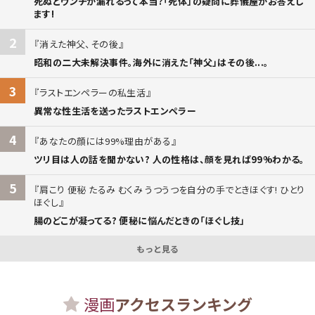
死ぬとウンチが漏れるって本当?「死体」の疑問に葬儀屋がお答えし
ます!
2
消えた神父、その後
昭和の二大未解決事件。海外に消えた「神父」はその後...。
3
ラストエンペラーの私生活
異常な性生活を送ったラストエンペラー
4
あなたの顔には99%理由がある
ツリ目は人の話を聞かない? 人の性格は、顔を見れば99%わかる。
5
肩こり 便秘 たるみ むくみ うつうつを自分の手でときほぐす! ひとり
ほぐし
腸のどこが凝ってる? 便秘に悩んだときの「ほぐし技」
もっと見る
漫画
アクセスランキング