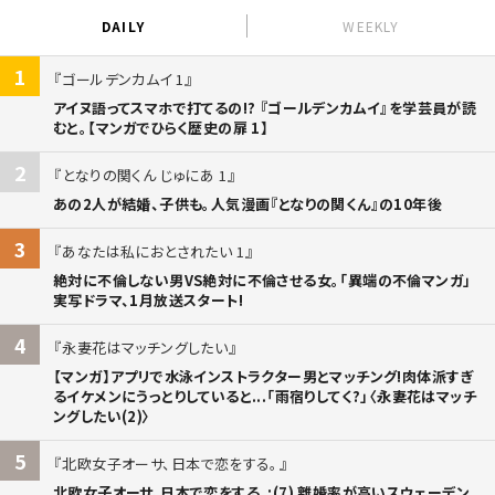
DAILY
WEEKLY
1
ゴールデンカムイ 1
アイヌ語ってスマホで打てるの!? 『ゴールデンカムイ』を学芸員が読
むと。【マンガでひらく歴史の扉 1】
2
となりの関くん じゅにあ 1
あの2人が結婚、子供も。人気漫画『となりの関くん』の10年後
3
あなたは私におとされたい 1
絶対に不倫しない男VS絶対に不倫させる女。「異端の不倫マンガ」
実写ドラマ、1月放送スタート!
4
永妻花はマッチングしたい
【マンガ】アプリで水泳インストラクター男とマッチング!肉体派すぎ
るイケメンにうっとりしていると...「雨宿りしてく?」〈永妻花はマッチ
ングしたい(2)〉
5
北欧女子オーサ、日本で恋をする。
北欧女子オーサ、日本で恋をする。:(7) 離婚率が高いスウェーデン。