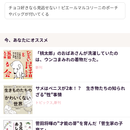
チョコ好きなら見逃せない！ピエールマルコリーニのポーチ
やバッグが付いてくる
今、あなたにオススメ
「桃太郎」のおばあさんが洗濯していたの
は、ウンコまみれの着物だった。
新刊
サメはペニスが2本！？ 生き物たちの知られ
ざる"性"事情
トピックス,新刊
菅田将暉の"才能の芽"を育んだ「菅生家の子
育て」