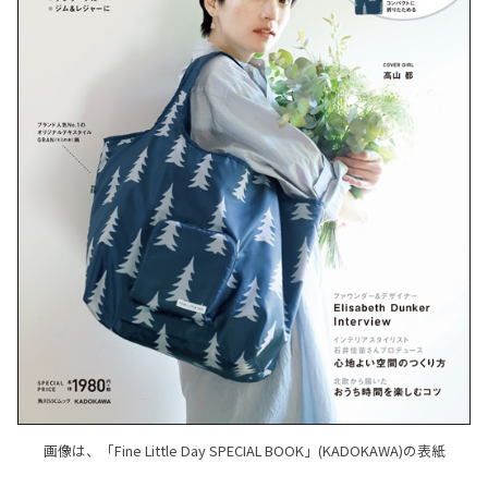
画像は、「Fine Little Day SPECIAL BOOK」(KADOKAWA)の表紙