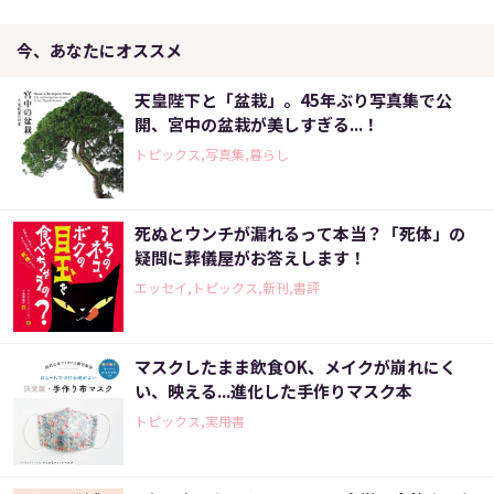
今、あなたにオススメ
天皇陛下と「盆栽」。45年ぶり写真集で公
開、宮中の盆栽が美しすぎる...！
トピックス,写真集,暮らし
死ぬとウンチが漏れるって本当？「死体」の
疑問に葬儀屋がお答えします！
エッセイ,トピックス,新刊,書評
マスクしたまま飲食OK、メイクが崩れにく
い、映える...進化した手作りマスク本
トピックス,実用書