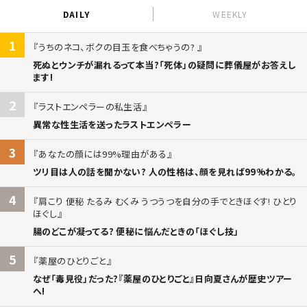
DAILY
WEEKLY
1
うちのネコ、ボクの目玉を食べちゃうの?
死ぬとウンチが漏れるって本当?「死体」の疑問に葬儀屋がお答えし
ます!
2
ラストエンペラーの私生活
異常な性生活を送ったラストエンペラー
3
あなたの顔には99%理由がある
ツリ目は人の話を聞かない? 人の性格は、顔を見れば99%わかる。
4
肩こり 便秘 たるみ むくみ うつうつを自分の手でときほぐす! ひとり
ほぐし
腸のどこが凝ってる? 便秘に悩んだときの「ほぐし技」
5
薬屋のひとりごと
なぜ「毒見役」だった?『薬屋のひとりごと』日向夏さんが歴史ツアー
へ!