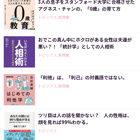
3人の息子をスタンフォード大学に合格させた
アグネス・チャンの、「0歳」の育て方
トピックス,実用書
おでこの真ん中にホクロがある女性は夫運が
悪い？！ 「統計学」としての人相術
トピックス,実用書
「利他」は、「利己」の対義語ではない。
トピックス,実用書
ツリ目は人の話を聞かない？ 人の性格は、
顔を見れば99%わかる。
トピックス