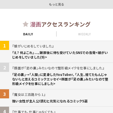
もっと見る
漫画
アクセスランキング
DAILY
WEEKLY
1
娘がいじめをしていました
「え? 何よこれ」...。謝罪後に待ち受けていたSNSでの告発<娘がい
じめをしていました(9)>
2
顔面が「足の裏」みたいなので整形級メイクを仕事にしました
「足の裏」→「人間」に変身したYouTuber。「人生、捨てたもんじゃ
ない!」と思えるコミックエッセイ<顔面が「足の裏」みたいなので整
形級メイクを仕事にしました>
3
魔女は三百路から 1
強い女性が主人公!読むと元気になれるコミック5選
4
仕事でも、仕事じゃなくても