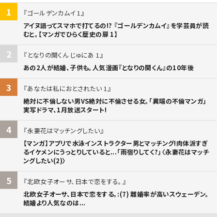
1
ゴールデンカムイ 1
アイヌ語ってスマホで打てるの!? 『ゴールデンカムイ』を学芸員が読
むと。【マンガでひらく歴史の扉 1】
2
となりの関くん じゅにあ 1
あの2人が結婚、子供も。人気漫画『となりの関くん』の10年後
3
あなたは私におとされたい 1
絶対に不倫しない男VS絶対に不倫させる女。「異端の不倫マンガ」
実写ドラマ、1月放送スタート!
4
永妻花はマッチングしたい
【マンガ】アプリで水泳インストラクター男とマッチング!肉体派すぎ
るイケメンにうっとりしていると...「雨宿りしてく?」〈永妻花はマッチ
ングしたい(2)〉
5
北欧女子オーサ、日本で恋をする。
北欧女子オーサ、日本で恋をする。:(7) 離婚率が高いスウェーデン。
結婚より人気なのは...