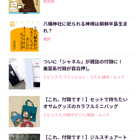
実用書
八幡神社に祀られる神様は朝鮮半島生ま
れ？
書評
ついに「シャネル」が雑誌の付録に！
美容系付録が目白押し
トピックス,ファッション・コスメ,雑誌・ムック
【これ、付録です！】セットで持ちたい
オサムグッズのカラフルミニバッグ
トピックス,付録がすごい,雑誌・ムック
【これ、付録です！】ジルスチュアート