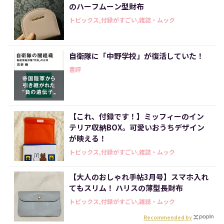
のハーフムーン型財布
トピックス,付録がすごい,雑誌・ムック
自衛隊に「中野学校」が復活していた！
書評
【これ、付録です！】ミッフィーのイン
テリア収納BOX。可愛いおうちデザイン
が映える！
トピックス,付録がすごい,雑誌・ムック
【大人のおしゃれ手帖3月号】スマホ入れ
てもスリム！ ハリスの薄型長財布
トピックス,付録がすごい,雑誌・ムック
Recommended by