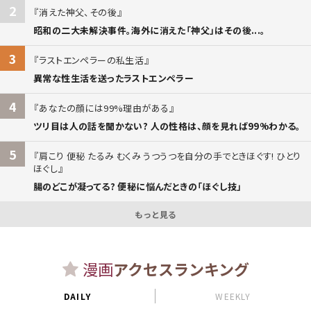
2
消えた神父、その後
昭和の二大未解決事件。海外に消えた「神父」はその後...。
3
ラストエンペラーの私生活
異常な性生活を送ったラストエンペラー
4
あなたの顔には99%理由がある
ツリ目は人の話を聞かない? 人の性格は、顔を見れば99%わかる。
5
肩こり 便秘 たるみ むくみ うつうつを自分の手でときほぐす! ひとり
ほぐし
腸のどこが凝ってる? 便秘に悩んだときの「ほぐし技」
もっと見る
漫画
アクセスランキング
DAILY
WEEKLY