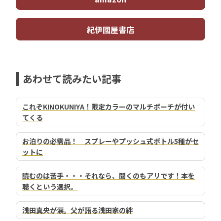
紀伊國屋書店
あわせて読みたい記事
これぞKINOKUNIYA！限定カラーのマルチポーチが付い
てくる
お泊りの必需品！ スプレーやプッシュ式ボトル5種がセ
ットに
読むのは苦手・・・それなら、聞くのもアリです！本を
聴くという選択。
浅田真央が涙。父が語る浅田家の絆