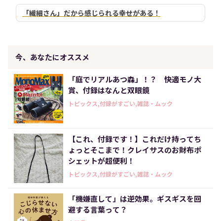
「繊細さん」だから感じられる幸せがある！
今、あなたにオススメ
「庭でリアルあつ森」！？ 快適モノ大
賞、付録はなんと双眼鏡
トピックス,付録がすごい,雑誌・ムック
【これ、付録です！】これだけ持ってち
ょっとそこまで！クレイサスのお財布ポ
シェットが超便利！
トピックス,付録がすごい,雑誌・ムック
「機嫌直して」は逆効果。ギスギスを回
避する言葉って？