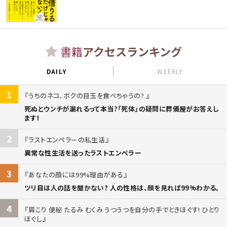
書籍
アクセスランキング
DAILY
WEEKLY
1
うちのネコ、ボクの目玉を食べちゃうの?
死ぬとウンチが漏れるって本当?「死体」の疑問に葬儀屋がお答えし
ます!
2
ラストエンペラーの私生活
異常な性生活を送ったラストエンペラー
3
あなたの顔には99%理由がある
ツリ目は人の話を聞かない? 人の性格は、顔を見れば99%わかる。
4
肩こり 便秘 たるみ むくみ うつうつを自分の手でときほぐす! ひとり
ほぐし