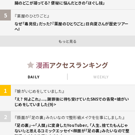
腸のどこが凝ってる? 便秘に悩んだときの「ほぐし技」
5
薬屋のひとりごと
なぜ「毒見役」だった?『薬屋のひとりごと』日向夏さんが歴史ツアー
へ!
もっと見る
漫画
アクセスランキング
DAILY
WEEKLY
1
娘がいじめをしていました
「え? 何よこれ」...。謝罪後に待ち受けていたSNSでの告発<娘がい
じめをしていました(9)>
2
顔面が「足の裏」みたいなので整形級メイクを仕事にしました
「足の裏」→「人間」に変身したYouTuber。「人生、捨てたもんじゃ
ない!」と思えるコミックエッセイ<顔面が「足の裏」みたいなので整