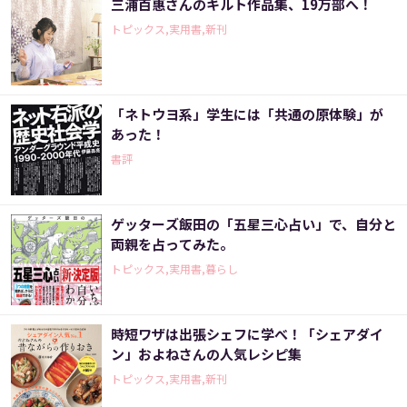
三浦百惠さんのキルト作品集、19万部へ！
トピックス,実用書,新刊
「ネトウヨ系」学生には「共通の原体験」が
あった！
書評
ゲッターズ飯田の「五星三心占い」で、自分と
両親を占ってみた。
トピックス,実用書,暮らし
時短ワザは出張シェフに学べ！「シェアダイ
ン」およねさんの人気レシピ集
トピックス,実用書,新刊