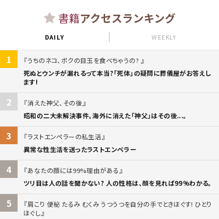
書籍
アクセスランキング
DAILY
WEEKLY
1
うちのネコ、ボクの目玉を食べちゃうの?
死ぬとウンチが漏れるって本当?「死体」の疑問に葬儀屋がお答えし
ます!
2
消えた神父、その後
昭和の二大未解決事件。海外に消えた「神父」はその後...。
3
ラストエンペラーの私生活
異常な性生活を送ったラストエンペラー
4
あなたの顔には99%理由がある
ツリ目は人の話を聞かない? 人の性格は、顔を見れば99%わかる。
5
肩こり 便秘 たるみ むくみ うつうつを自分の手でときほぐす! ひとり
ほぐし