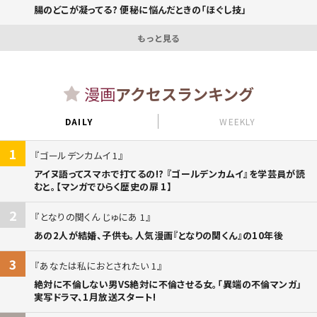
腸のどこが凝ってる? 便秘に悩んだときの「ほぐし技」
もっと見る
漫画
アクセスランキング
DAILY
WEEKLY
1
ゴールデンカムイ 1
アイヌ語ってスマホで打てるの!? 『ゴールデンカムイ』を学芸員が読
むと。【マンガでひらく歴史の扉 1】
2
となりの関くん じゅにあ 1
あの2人が結婚、子供も。人気漫画『となりの関くん』の10年後
3
あなたは私におとされたい 1
絶対に不倫しない男VS絶対に不倫させる女。「異端の不倫マンガ」
実写ドラマ、1月放送スタート!