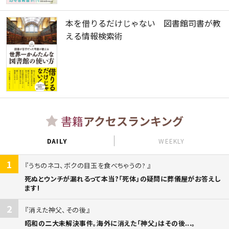
本を借りるだけじゃない 図書館司書が教
える情報検索術
書籍
アクセスランキング
DAILY
WEEKLY
1
うちのネコ、ボクの目玉を食べちゃうの?
死ぬとウンチが漏れるって本当?「死体」の疑問に葬儀屋がお答えし
ます!
2
消えた神父、その後
昭和の二大未解決事件。海外に消えた「神父」はその後...。