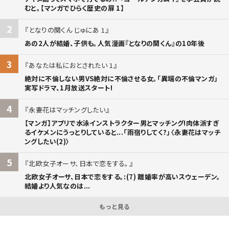
むと。【マンガでひらく歴史の扉 1】
2
となりの関くん じゅにあ 1
あの2人が結婚、子供も。人気漫画『となりの関くん』の10年後
3
あなたは私におとされたい 1
絶対に不倫しない男VS絶対に不倫させる女。「異端の不倫マンガ」
実写ドラマ、1月放送スタート!
4
永妻花はマッチングしたい
【マンガ】アプリで水泳インストラクター男とマッチング!肉体派すぎ
るイケメンにうっとりしていると...「雨宿りしてく?」〈永妻花はマッチ
ングしたい(2)〉
5
北欧女子オーサ、日本で恋をする。
北欧女子オーサ、日本で恋をする。:(7) 離婚率が高いスウェーデン。
結婚より人気なのは...
もっと見る