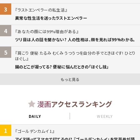
3
ラストエンペラーの私生活
異常な性生活を送ったラストエンペラー
4
あなたの顔には99%理由がある
ツリ目は人の話を聞かない? 人の性格は、顔を見れば99%わかる。
5
肩こり 便秘 たるみ むくみ うつうつを自分の手でときほぐす! ひとり
ほぐし
腸のどこが凝ってる? 便秘に悩んだときの「ほぐし技」
もっと見る
漫画
アクセスランキング
DAILY
WEEKLY
1
ゴールデンカムイ 1
アイヌ語ってスマホで打てるの!? 『ゴールデンカムイ』を学芸員が読