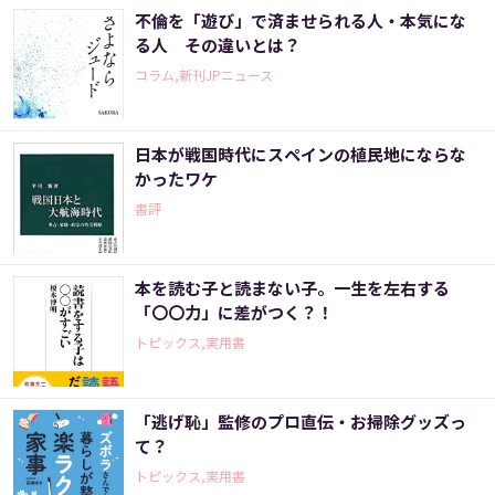
不倫を「遊び」で済ませられる人・本気にな
る人 その違いとは？
コラム,新刊JPニュース
日本が戦国時代にスペインの植民地にならな
かったワケ
書評
本を読む子と読まない子。一生を左右する
「〇〇力」に差がつく？！
トピックス,実用書
「逃げ恥」監修のプロ直伝・お掃除グッズっ
て？
トピックス,実用書