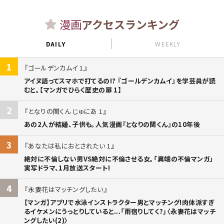
漫画
アクセスランキング
DAILY
WEEKLY
1
ゴールデンカムイ 1
アイヌ語ってスマホで打てるの!? 『ゴールデンカムイ』を学芸員が読
むと。【マンガでひらく歴史の扉 1】
2
となりの関くん じゅにあ 1
あの2人が結婚、子供も。人気漫画『となりの関くん』の10年後
3
あなたは私におとされたい 1
絶対に不倫しない男VS絶対に不倫させる女。「異端の不倫マンガ」
実写ドラマ、1月放送スタート!
4
永妻花はマッチングしたい
【マンガ】アプリで水泳インストラクター男とマッチング!肉体派すぎ
るイケメンにうっとりしていると...「雨宿りしてく?」〈永妻花はマッチ
ングしたい(2)〉