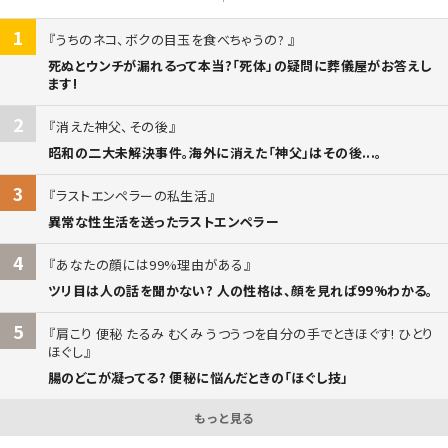
1
うちのネコ、ボクの目玉を食べちゃうの?
死ぬとウンチが漏れるって本当?「死体」の疑問に葬儀屋がお答えし
ます!
2
消えた神父、その後
昭和の二大未解決事件。海外に消えた「神父」はその後...。
3
ラストエンペラーの私生活
異常な性生活を送ったラストエンペラー
4
あなたの顔には99%理由がある
ツリ目は人の話を聞かない? 人の性格は、顔を見れば99%わかる。
5
肩こり 便秘 たるみ むくみ うつうつを自分の手でときほぐす! ひとり
ほぐし
腸のどこが凝ってる? 便秘に悩んだときの「ほぐし技」
もっと見る