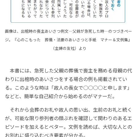
画像は、出棺時の喪主あいさつ例文―父親が急死した時―のつづきペー
ジ。『心のこもった 葬儀・法要のあいさつと手紙 マナー＆文例集』
（主婦の友社）より
本書には、急死した父親の葬儀で喪主を務める母親の代
わりに出棺時のあいさつをする場合の例も掲載されてい
る。このような時は「故人の長女で○○○○と申します」
などと、簡単な自己紹介から始めるのがマナーだ。
それから会葬のお礼や故人の思い出、生前のお礼と続く
が、可能な限り参列者の顔ぶれを確認して関わりのあるエ
ピソードを加えるとベター。文例を読めば、大切な人との
お別れに盛り込むべき要素が分かる。