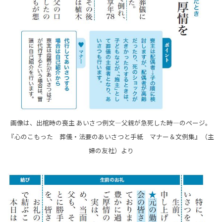
画像は、出棺時の喪主 あいさつ例文―父親が急死した時―のページ。
『心のこもった 葬儀・法要のあいさつと手紙 マナー＆文例集』（主
婦の友社）より