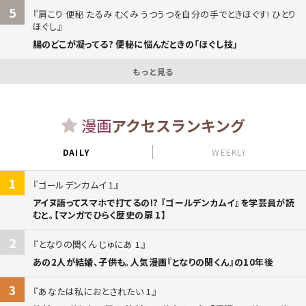
5
肩こり 便秘 たるみ むくみ うつうつを自分の手でときほぐす! ひとり
ほぐし
腸のどこが凝ってる? 便秘に悩んだときの「ほぐし技」
もっと見る
漫画
アクセスランキング
DAILY
WEEKLY
1
ゴールデンカムイ 1
アイヌ語ってスマホで打てるの!? 『ゴールデンカムイ』を学芸員が読
むと。【マンガでひらく歴史の扉 1】
2
となりの関くん じゅにあ 1
あの2人が結婚、子供も。人気漫画『となりの関くん』の10年後
3
あなたは私におとされたい 1