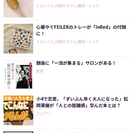
トピックス,付録がすごい,雑誌・ムック
心華やぐFEILERのトレーが「InRed」の付録
に！
トピックス,付録がすごい,雑誌・ムック
銀座に「一流が集まる」サロンがある！
書評
小4で恋愛。「ずいぶん早く大人になった」松
岡茉優が「人との距離感」学んだ本とは？
フェアー