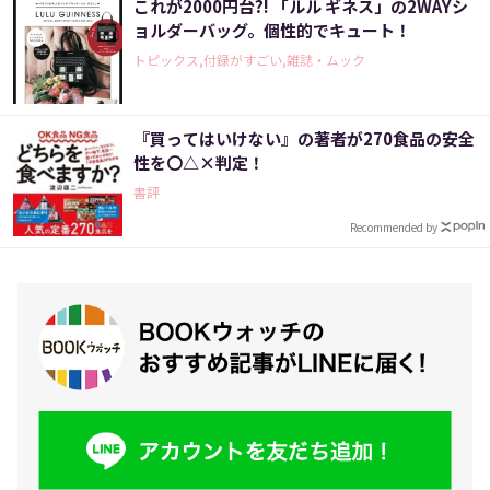
これが2000円台?! 「ルル ギネス」の2WAYシ
ョルダーバッグ。個性的でキュート！
トピックス,付録がすごい,雑誌・ムック
『買ってはいけない』の著者が270食品の安全
性を〇△×判定！
書評
Recommended by