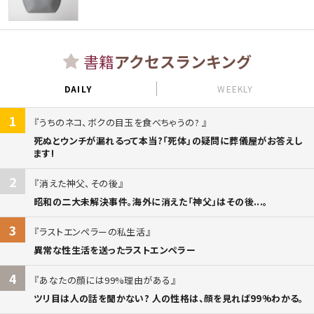
書籍
アクセスランキング
DAILY
WEEKLY
1
うちのネコ、ボクの目玉を食べちゃうの?
死ぬとウンチが漏れるって本当?「死体」の疑問に葬儀屋がお答えし
ます!
2
消えた神父、その後
昭和の二大未解決事件。海外に消えた「神父」はその後...。
3
ラストエンペラーの私生活
異常な性生活を送ったラストエンペラー
4
あなたの顔には99%理由がある
ツリ目は人の話を聞かない? 人の性格は、顔を見れば99%わかる。