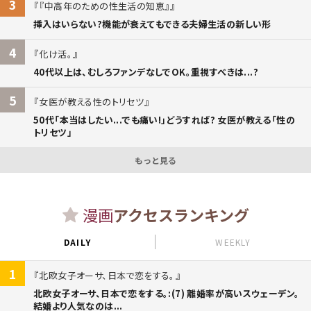
3
『中高年のための性生活の知恵』
挿入はいらない?機能が衰えてもできる夫婦生活の新しい形
4
化け活。
40代以上は、むしろファンデなしでOK。重視すべきは...?
5
女医が教える性のトリセツ
50代「本当はしたい...でも痛い!」どうすれば? 女医が教える「性の
トリセツ」
もっと見る
漫画
アクセスランキング
DAILY
WEEKLY
1
北欧女子オーサ、日本で恋をする。
北欧女子オーサ、日本で恋をする。:(7) 離婚率が高いスウェーデン。
結婚より人気なのは...