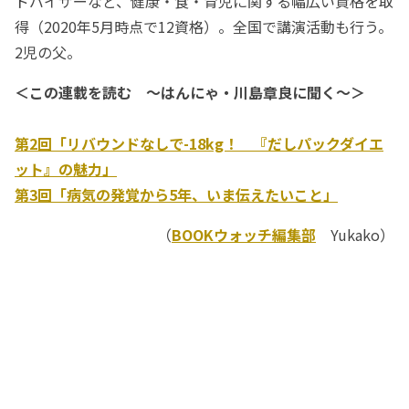
ドバイザーなど、健康・食・育児に関する幅広い資格を取
得（2020年5月時点で12資格）。全国で講演活動も行う。
2児の父。
＜この連載を読む ～はんにゃ・川島章良に聞く～＞
第2回「リバウンドなしで-18kg！ 『だしパックダイエ
ット』の魅力」
第3回「病気の発覚から5年、いま伝えたいこと」
（
BOOKウォッチ編集部
Yukako）