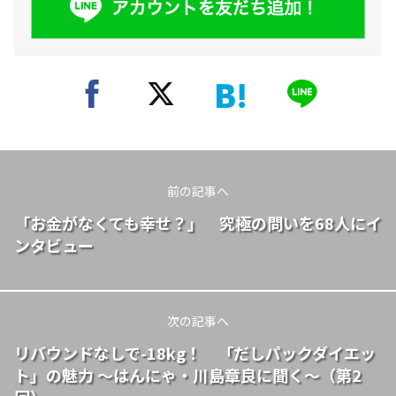
前の記事へ
「お金がなくても幸せ？」 究極の問いを68人にイ
ンタビュー
次の記事へ
リバウンドなしで-18kg！ 「だしパックダイエッ
ト」の魅力 ～はんにゃ・川島章良に聞く～（第2