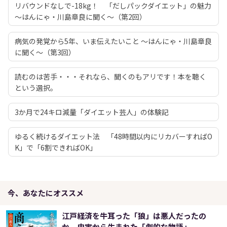
リバウンドなしで-18kg！ 「だしパックダイエット」の魅力
～はんにゃ・川島章良に聞く～（第2回）
病気の発覚から5年、いま伝えたいこと ～はんにゃ・川島章良
に聞く～（第3回）
読むのは苦手・・・それなら、聞くのもアリです！本を聴く
という選択。
3か月で24キロ減量「ダイエット芸人」の体験記
ゆるく続けるダイエット法 「48時間以内にリカバーすればO
K」で「6割できればOK」
今、あなたにオススメ
江戸経済を牛耳った「狼」は悪人だったの
か。史実から生まれた「劇的な物語」