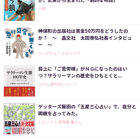
小説
神保町の出版社は賞金50万円をどうしたの
か？ ～ 晶文社 太田泰弘社長インタビュ
ー ～
インタビュー,トピックス
目上に「ご苦労様」がＮＧになったのはい
つ？サラリーマンの歴史をひもとくと...
コラム,新刊JPニュース
ゲッターズ飯田の「五星三心占い」で、自分と
両親を占ってみた。
トピックス,実用書,暮らし