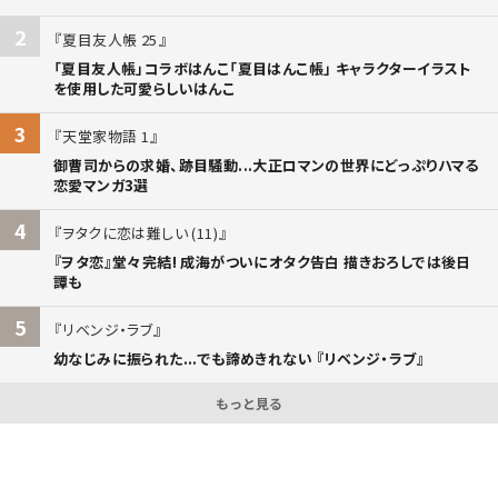
2
夏目友人帳 25
「夏目友人帳」コラボはんこ「夏目はんこ帳」 キャラクターイラスト
を使用した可愛らしいはんこ
3
天堂家物語 1
御曹司からの求婚、跡目騒動...大正ロマンの世界にどっぷりハマる
恋愛マンガ3選
4
ヲタクに恋は難しい (11)
『ヲタ恋』堂々完結! 成海がついにオタク告白 描きおろしでは後日
譚も
5
リベンジ・ラブ
幼なじみに振られた...でも諦めきれない 『リベンジ・ラブ』
もっと見る