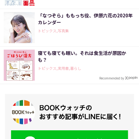
「なつぞら」ももっち役、伊原六花の2020年
カレンダー
トピックス,写真集
寝ても寝ても眠い。それは食生活が原因か
も？
トピックス,実用書,暮らし
Recommended by