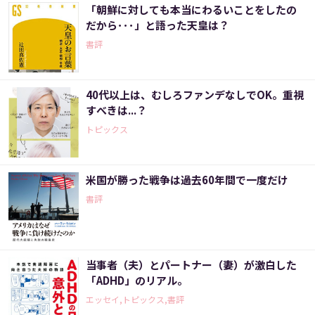
「朝鮮に対しても本当にわるいことをしたの
だから･･･」と語った天皇は？
書評
40代以上は、むしろファンデなしでOK。重視
すべきは...？
トピックス
米国が勝った戦争は過去60年間で一度だけ
書評
当事者（夫）とパートナー（妻）が激白した
「ADHD」のリアル。
エッセイ,トピックス,書評