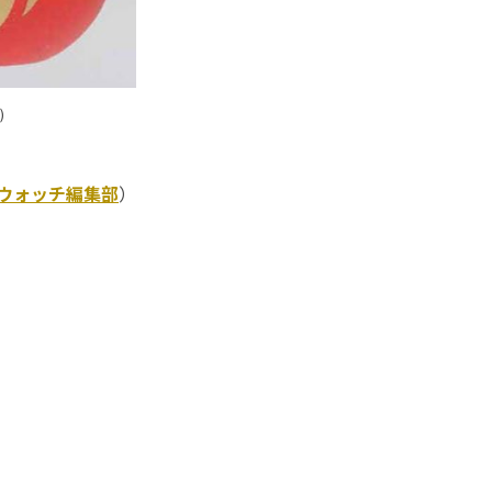
)
Kウォッチ編集部
）