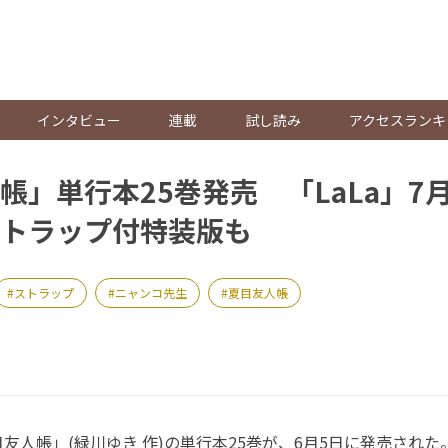
。
インタビュー
連載
試し読み
アクセスランキ
帳」単行本25巻発売 「LaLa」7
トラップ付特装版も
ストラップ
ニャンコ先生
夏目友人帳
人帳」(緑川ゆき 作)の単行本25巻が、6月5日に発売された