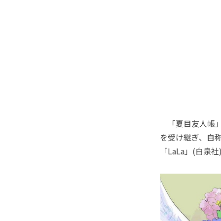
「夏目友人帳」
を受け継ぎ、自
「LaLa」(白泉