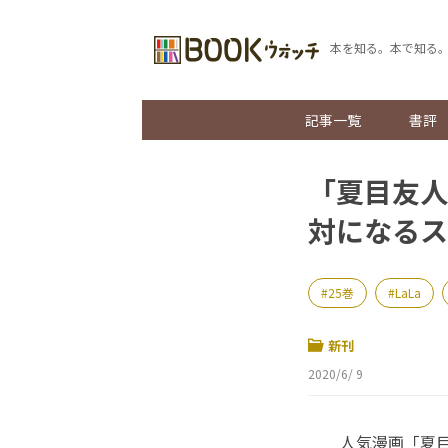
本を知る。本で知る
記事一覧
書評
「夏目友人
対になるス
25巻
LaLa
新刊
2020/6/ 9
人気漫画「夏目友