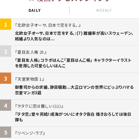
DAILY
WEEKLY
1
北欧女子オーサ、日本で恋をする。
北欧女子オーサ、日本で恋をする。:(7) 離婚率が高いスウェーデン。
結婚より人気なのは...
2
夏目友人帳 25
「夏目友人帳」コラボはんこ「夏目はんこ帳」 キャラクターイラスト
を使用した可愛らしいはんこ
3
天堂家物語 1
御曹司からの求婚、跡目騒動...大正ロマンの世界にどっぷりハマる
恋愛マンガ3選
4
ヲタクに恋は難しい (11)
『ヲタ恋』堂々完結! 成海がついにオタク告白 描きおろしでは後日
譚も
5
リベンジ・ラブ