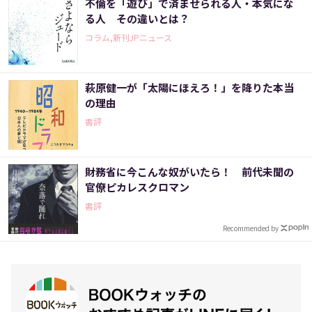
不倫を「遊び」で済ませられる人・本気にな
る人 その違いとは？
コラム,新刊JPニュース
萩原健一が「太陽にほえろ！」を降りた本当
の理由
書評
財務省に今こんな奴がいたら！ 前代未聞の
官僚ピカレスクロマン
書評
Recommended by