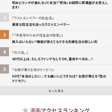
死ぬとウンチが漏れるって本当?「死体」の疑問に葬儀屋がお答えし
ます!
2
ラストエンペラーの私生活
異常な性生活を送ったラストエンペラー
3
『中高年のための性生活の知恵』
挿入はいらない?機能が衰えてもできる夫婦生活の新しい形
4
化け活。
40代以上は、むしろファンデなしでOK。重視すべきは...?
5
女医が教える性のトリセツ
50代「本当はしたい...でも痛い!」どうすれば? 女医が教える「性の
トリセツ」
もっと見る
漫画
アクセスランキング