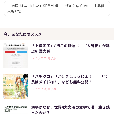
「神様はじめました」SP番外編 「ザ花とゆめ神」 中島健
人も登場
今、あなたにオススメ
「上級国民」が5月の新語に 『大辞泉』が選
ぶ新語大賞
トピックス,電子版
「ハチクロ」「かげきしょうじょ！！」「会
長はメイド様！」なども無料公開！
トピックス,電子版
漢字はなぜ、世界4大文明の文字で唯一生き残
ったのか？