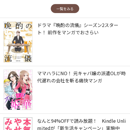
一覧をみる
ドラマ『晩酌の流儀』シーズン2スター
ト！ 前作をマンガでおさらい
ママハラにNO！ 元キャバ嬢の派遣OLが時
代遅れの会社を斬る痛快マンガ
なんと94%OFFで読み放題！ Kindle Unli
mitedが「新生活キャンペーン」実施中