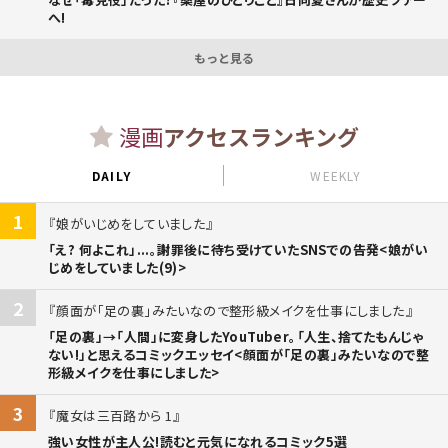
へ!
もっと見る
漫画
アクセスランキング
DAILY
WEEKLY
1
娘がいじめをしていました
「え? 何よこれ」...。謝罪後に待ち受けていたSNSでの告発<娘がい
じめをしていました(9)>
2
顔面が「足の裏」みたいなので整形級メイクを仕事にしました
「足の裏」→「人間」に変身したYouTuber。「人生、捨てたもんじゃ
ない!」と思えるコミックエッセイ<顔面が「足の裏」みたいなので整
形級メイクを仕事にしました>
3
魔女は三百路から 1
強い女性が主人公!読むと元気になれるコミック5選