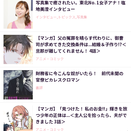
写真集で癒されたい。東北No. 1女子アナ！塩
地美澄インタビュー
インタビュー,トピックス,写真集
【マンガ】父の冤罪を晴らす代わりに、御曹
司が求めてきた交換条件は...結婚＆子作り!?＜
旦那が離してくれません！ 4話＞
アニメ・コミック
財務省に今こんな奴がいたら！ 前代未聞の
官僚ピカレスクロマン
書評
【マンガ】「見つけた！ 私のお金!!」輝きを放
つ少年の正体は...＜主人公を拾ったら、夫がで
きました 3話＞
アニメ・コミック