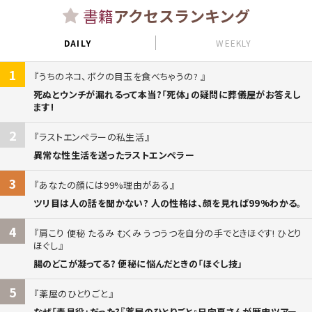
書籍
アクセスランキング
DAILY
WEEKLY
1
うちのネコ、ボクの目玉を食べちゃうの?
死ぬとウンチが漏れるって本当?「死体」の疑問に葬儀屋がお答えし
ます!
2
ラストエンペラーの私生活
異常な性生活を送ったラストエンペラー
3
あなたの顔には99%理由がある
ツリ目は人の話を聞かない? 人の性格は、顔を見れば99%わかる。
4
肩こり 便秘 たるみ むくみ うつうつを自分の手でときほぐす! ひとり
ほぐし
腸のどこが凝ってる? 便秘に悩んだときの「ほぐし技」
5
薬屋のひとりごと
なぜ「毒見役」だった?『薬屋のひとりごと』日向夏さんが歴史ツアー