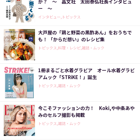
か？ ～ 晶文社 太田泰弘社長インタビュ
ー ～
インタビュー,トピックス
大戸屋の「鶏と野菜の黒酢あん」をおうちで
も！ 「からだ想い」のレシピ集
トピックス,料理・レシピ,雑誌・ムック
1冊まるごと水着グラビア オール水着グラビ
アムック「STRiKE！」誕生
トピックス,雑誌・ムック
今こそファッションの力！ Koki,や中条あや
みのセルフ撮影も掲載
トピックス,雑誌・ムック