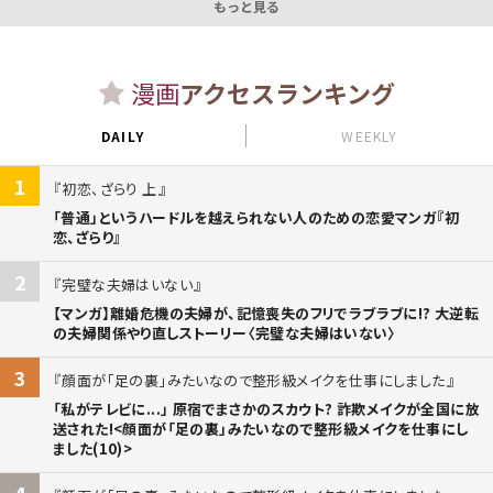
もっと見る
漫画
アクセスランキング
DAILY
WEEKLY
1
初恋、ざらり 上
「普通」というハードルを越えられない人のための恋愛マンガ『初
恋、ざらり』
2
完璧な夫婦はいない
【マンガ】離婚危機の夫婦が、記憶喪失のフリでラブラブに!? 大逆転
の夫婦関係やり直しストーリー〈完璧な夫婦はいない〉
3
顔面が「足の裏」みたいなので整形級メイクを仕事にしました
「私がテレビに...」 原宿でまさかのスカウト? 詐欺メイクが全国に放
送された!<顔面が「足の裏」みたいなので整形級メイクを仕事にし
ました(10)>
4