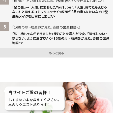
顔面が「足の裏」みたいなので整形級メイクを仕事にしました
「足の裏」→「人間」に変身したYouTuber。「人生、捨てたもんじゃ
ない!」と思えるコミックエッセイ<顔面が「足の裏」みたいなので整
形級メイクを仕事にしました>
5
16歳の母 ~助産師が見た、奇跡の出産物語~
「私...赤ちゃんができました」――産むことを選んだ少女。「後悔しない・
させない」ように生きていく<16歳の母 ~助産師が見た、奇跡の出産
物語~>
もっと見る
当サイトご覧の皆様！
おすすめの本を教えてください。
本のリクエスト承ります！