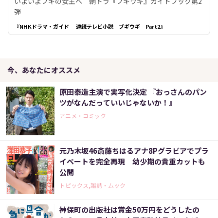
いよいよブギの女王へ 朝ドラ『ブギウギ』ガイドブック第2
弾
『NHKドラマ・ガイド 連続テレビ小説 ブギウギ Part2』
今、あなたにオススメ
原田泰造主演で実写化決定 『おっさんのパン
ツがなんだっていいじゃないか！』
アニメ・コミック
元乃木坂46斎藤ちはるアナ8Pグラビアでプラ
イベートを完全再現 幼少期の貴重カットも
公開
トピックス,雑誌・ムック
神保町の出版社は賞金50万円をどうしたの