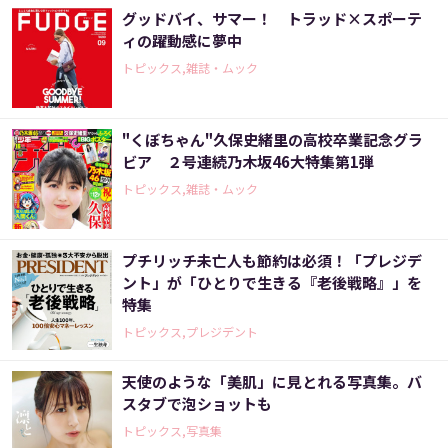
グッドバイ、サマー！ トラッド×スポーテ
ィの躍動感に夢中
トピックス,雑誌・ムック
"くぼちゃん"久保史緒里の高校卒業記念グラ
ビア ２号連続乃木坂46大特集第1弾
トピックス,雑誌・ムック
プチリッチ未亡人も節約は必須！「プレジデ
ント」が「ひとりで生きる『老後戦略』」を
特集
トピックス,プレジデント
天使のような「美肌」に見とれる写真集。バ
スタブで泡ショットも
トピックス,写真集