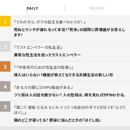
DAILY
WEEKLY
1
うちのネコ、ボクの目玉を食べちゃうの?
死ぬとウンチが漏れるって本当?「死体」の疑問に葬儀屋がお答えし
ます!
2
ラストエンペラーの私生活
異常な性生活を送ったラストエンペラー
3
『中高年のための性生活の知恵』
挿入はいらない?機能が衰えてもできる夫婦生活の新しい形
4
あなたの顔には99%理由がある
ツリ目は人の話を聞かない? 人の性格は、顔を見れば99%わかる。
5
肩こり 便秘 たるみ むくみ うつうつを自分の手でときほぐす! ひとり
ほぐし
腸のどこが凝ってる? 便秘に悩んだときの「ほぐし技」