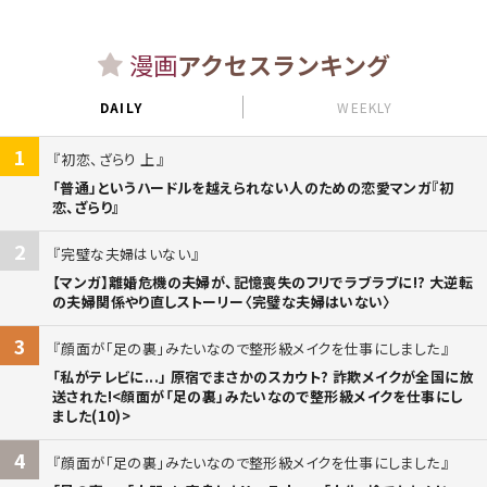
漫画
アクセスランキング
DAILY
WEEKLY
1
初恋、ざらり 上
「普通」というハードルを越えられない人のための恋愛マンガ『初
恋、ざらり』
2
完璧な夫婦はいない
【マンガ】離婚危機の夫婦が、記憶喪失のフリでラブラブに!? 大逆転
の夫婦関係やり直しストーリー〈完璧な夫婦はいない〉
3
顔面が「足の裏」みたいなので整形級メイクを仕事にしました
「私がテレビに...」 原宿でまさかのスカウト? 詐欺メイクが全国に放
送された!<顔面が「足の裏」みたいなので整形級メイクを仕事にし
ました(10)>
4
顔面が「足の裏」みたいなので整形級メイクを仕事にしました