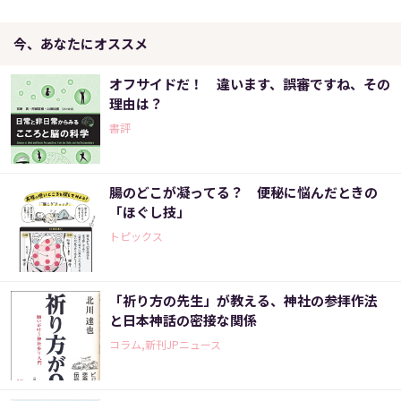
今、あなたにオススメ
オフサイドだ！ 違います、誤審ですね、その
理由は？
書評
腸のどこが凝ってる？ 便秘に悩んだときの
「ほぐし技」
トピックス
「祈り方の先生」が教える、神社の参拝作法
と日本神話の密接な関係
コラム,新刊JPニュース