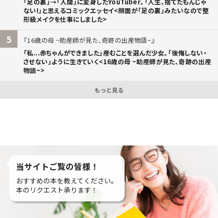
「足の裏」→「人間」に変身したYouTuber。「人生、捨てたもんじゃ
ない!」と思えるコミックエッセイ<顔面が「足の裏」みたいなので整
形級メイクを仕事にしました>
5
16歳の母 ~助産師が見た、奇跡の出産物語~
「私...赤ちゃんができました」――産むことを選んだ少女。「後悔しない・
させない」ように生きていく<16歳の母 ~助産師が見た、奇跡の出産
物語~>
もっと見る
当サイトご覧の皆様！
おすすめの本を教えてください。
本のリクエスト承ります！