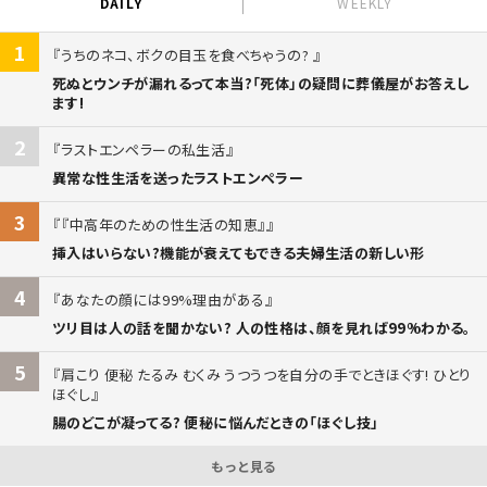
DAILY
WEEKLY
1
うちのネコ、ボクの目玉を食べちゃうの?
死ぬとウンチが漏れるって本当?「死体」の疑問に葬儀屋がお答えし
ます!
2
ラストエンペラーの私生活
異常な性生活を送ったラストエンペラー
3
『中高年のための性生活の知恵』
挿入はいらない?機能が衰えてもできる夫婦生活の新しい形
4
あなたの顔には99%理由がある
ツリ目は人の話を聞かない? 人の性格は、顔を見れば99%わかる。
5
肩こり 便秘 たるみ むくみ うつうつを自分の手でときほぐす! ひとり
ほぐし
腸のどこが凝ってる? 便秘に悩んだときの「ほぐし技」
もっと見る