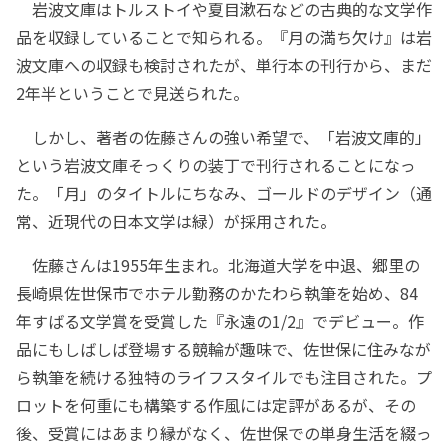
岩波文庫はトルストイや夏目漱石などの古典的な文学作
品を収録していることで知られる。『月の満ち欠け』は岩
波文庫への収録も検討されたが、単行本の刊行から、まだ
2年半ということで見送られた。
しかし、著者の佐藤さんの強い希望で、「岩波文庫的」
という岩波文庫そっくりの装丁で刊行されることになっ
た。「月」のタイトルにちなみ、ゴールドのデザイン（通
常、近現代の日本文学は緑）が採用された。
佐藤さんは1955年生まれ。北海道大学を中退、郷里の
長崎県佐世保市でホテル勤務のかたわら執筆を始め、84
年すばる文学賞を受賞した『永遠の1/2』でデビュー。作
品にもしばしば登場する競輪が趣味で、佐世保に住みなが
ら執筆を続ける独特のライフスタイルでも注目された。プ
ロットを何重にも構築する作風には定評があるが、その
後、受賞にはあまり縁がなく、佐世保での単身生活を綴っ