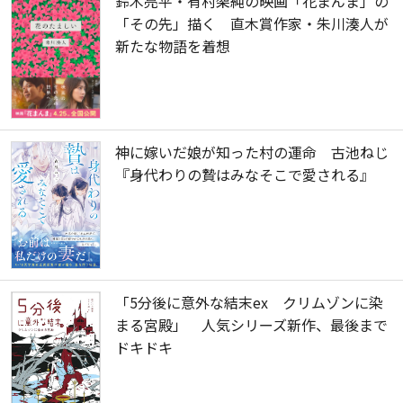
鈴木亮平・有村架純の映画「花まんま」の
「その先」描く 直木賞作家・朱川湊人が
新たな物語を着想
神に嫁いだ娘が知った村の運命 古池ねじ
『身代わりの贄はみなそこで愛される』
「5分後に意外な結末ex クリムゾンに染
まる宮殿」 人気シリーズ新作、最後まで
ドキドキ