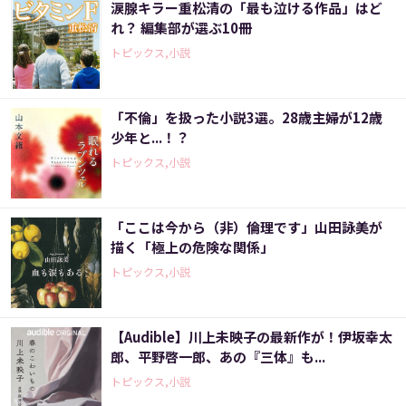
涙腺キラー重松清の「最も泣ける作品」はど
れ？ 編集部が選ぶ10冊
トピックス,小説
「不倫」を扱った小説3選。28歳主婦が12歳
少年と...！？
トピックス,小説
「ここは今から（非）倫理です」山田詠美が
描く「極上の危険な関係」
トピックス,小説
【Audible】川上未映子の最新作が！伊坂幸太
郎、平野啓一郎、あの『三体』も...
トピックス,小説