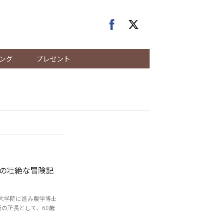
ング
プレゼント
の壮絶な冒険記
大学院に進み農学博士
の所長として、60歳