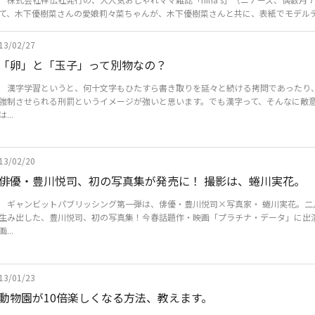
て、木下優樹菜さんの愛娘莉々菜ちゃんが、木下優樹菜さんと共に、表紙でモデルデビ
13/02/27
「卵」と「玉子」って別物なの？
漢字学習というと、何十文字もひたすら書き取りを延々と続ける拷問であったり
強制させられる刑罰というイメージが強いと思います。でも漢字って、そんなに敵
は...
13/02/20
俳優・豊川悦司、初の写真集が発売に！ 撮影は、蜷川実花。
ギャンビットパブリッシング第一弾は、俳優・豊川悦司×写真家・ 蜷川実花。二
生み出した、豊川悦司、初の写真集！今春話題作・映画「プラチナ・データ」に出
画...
13/01/23
動物園が10倍楽しくなる方法、教えます。