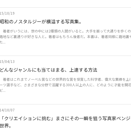
15/10/19
昭和のノスタルジーが横溢する写真集。
著者がいうには、世の中には2種類の人間がいると。大手を振って大通りを歩くの
路地など裏通りが好きな人と。著者はもちろん後者だ。本書は、著者同様に路地裏
た...
15/04/13
どんなジャンルにも当てはまる、上達する方法
著者はこれまでノーベル賞などの世界的な賞を受賞した科学者、偉大な業績を上
ーツ選手など、さまざまな分野で活躍する300人以上の人に、どのように才能を開
ビ...
14/10/07
「クリエイションに挑む」まさにその一瞬を狙う写真家ベンジ
世界。