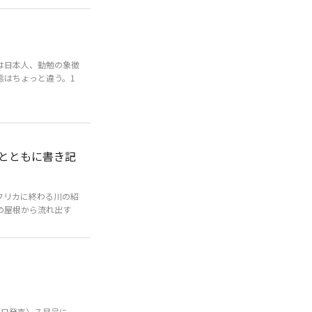
は日本人、勤勉の象徴
態はちょっと違う。1
とともに書き記
フリカに終わる川の紹
の屋根から流れ出す
７日発売）７月号に