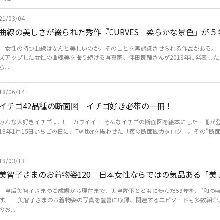
21/03/04
曲線の美しさが綴られた秀作『CURVES 柔らかな景色』が
女性の持つ曲線はなんと美しいのか。そのことを再認識させられる作品がある。
ズアップした女性の曲線美を撮り続ける写真家、伴田良輔さんが2019年に発表した写
ら...
18/06/14
イチゴ42品種の断面図 イチゴ好き必帯の一冊！
みんな大好きイチゴ......！ カワイイ！ そんなイチゴの断面図を絵本にした一冊が
18年1月15日いちごの日に、Twitterを賑わせた「苺の断面図カタログ」。その"断面カ
18/03/13
美智子さまのお着物姿120 日本女性ならではの気品ある「美
皇后美智子さまのご成婚から現在まで、天皇陛下とともに歩んだ59年を、"和の装
す。 美智子さまのお着物姿の写真を豊富に収録、関連するエピソードも多数紹介
のお...