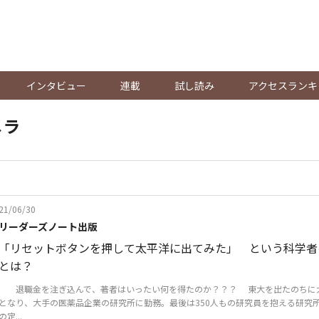
。
インタビュー
連載
試し読み
アクセスランキ
メラ
21/06/30
リーダーズノート出版
「リセットボタンを押して太平洋に出てみた」 という科学者
とは？
退職金を注ぎ込んで、著者はいったい何を得たのか？？？ 東大を出たのちに
となり、大手の医薬品企業の研究所に勤務。最後は350人もの研究員を抱える研究所
の定...