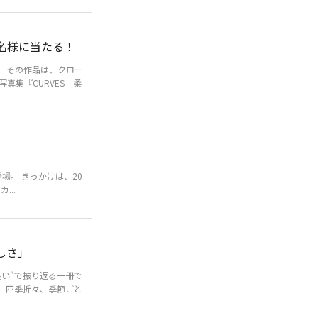
５名様に当たる！
 その作品は、クロー
真集『CURVES 柔
登場。 きっかけは、20
...
しさ」
い"で振り返る一冊で
。四季折々、季節ごと