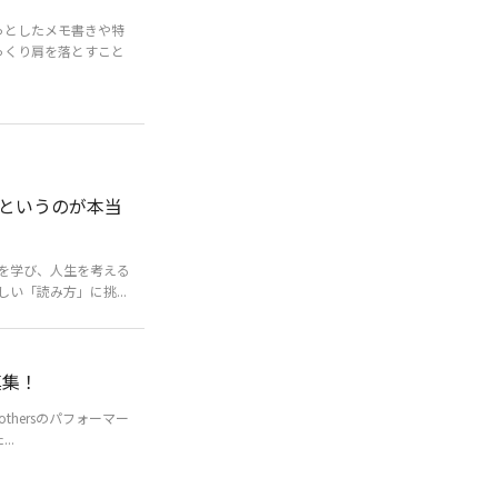
っとしたメモ書きや特
っくり肩を落とすこと
というのが本当
を学び、人生を考える
い「読み方」に挑...
真集！
thersのパフォーマー
..