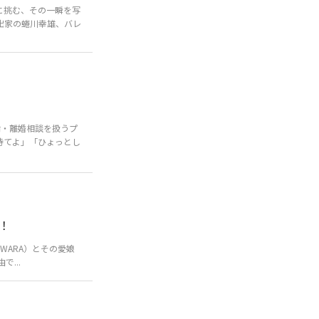
に挑む、その一瞬を写
出家の蜷川幸雄、バレ
・離婚相談を扱うプ
待てよ」「ひょっとし
！
IWARA）とその愛娘
...