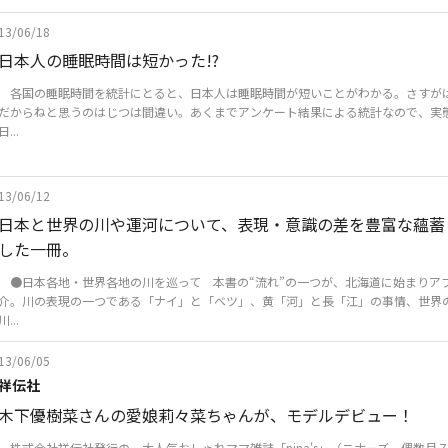
13/06/18
日本人の睡眠時間は短かった!?
各国の睡眠時間を統計にとると、日本人は睡眠時間が短いことがわかる。さすが
だからねと思うのはじつは間違い。あくまでアンケート結果による統計なので、実
日...
13/06/12
日本と世界の川や運河について、表現・意識の差を豊富な蘊蓄
した一冊。
●日本各地・世界各地の川を巡って 本書の“流れ”の一つが、北海道に始まりア
介。川の表現の一つである「ナイ」と「ベツ」、黄「河」と長「江」の事情、世界
川...
13/06/05
祥伝社
木下優樹菜さんの愛娘莉々菜ちゃんが、モデルデビュー！
株式会社祥伝社発行の、大人気おしゃれママ雑誌「nina's」（ニナーズ、偶数月