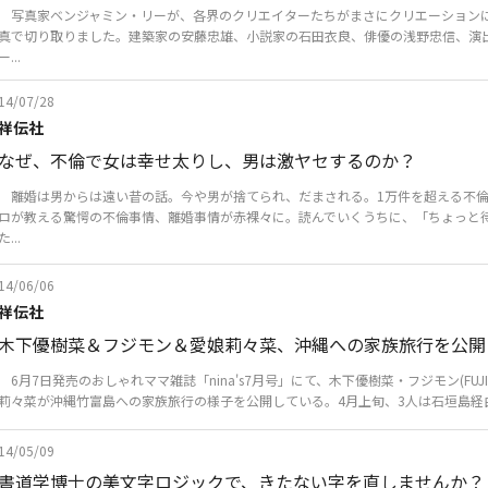
写真家ベンジャミン・リーが、各界のクリエイターたちがまさにクリエーション
真で切り取りました。建築家の安藤忠雄、小説家の石田衣良、俳優の浅野忠信、演
ー...
14/07/28
祥伝社
なぜ、不倫で女は幸せ太りし、男は激ヤセするのか？
離婚は男からは遠い昔の話。今や男が捨てられ、だまされる。1万件を超える不倫
ロが教える驚愕の不倫事情、離婚事情が赤裸々に。読んでいくうちに、「ちょっと
た...
14/06/06
祥伝社
木下優樹菜＆フジモン＆愛娘莉々菜、沖縄への家族旅行を公開
6月7日発売のおしゃれママ雑誌「nina's7月号」にて、木下優樹菜・フジモン(FUJ
莉々菜が沖縄竹富島への家族旅行の様子を公開している。4月上旬、3人は石垣島経由で
14/05/09
書道学博士の美文字ロジックで、きたない字を直しませんか？