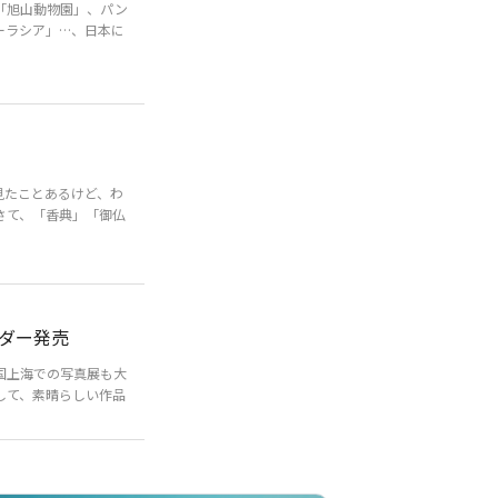
「旭山動物園」、パン
ーラシア」…、日本に
見たことあるけど、わ
さて、「香典」「御仏
ダー発売
国上海での写真展も大
して、素晴らしい作品