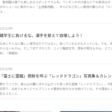
動物園は誰でも楽しめるスポットですよね。ペンギンの大行進などでお馴染みの
ダのニュースに事欠かない「上野動物園」、オカピなど珍しい動物が観られる「ズ
は...
12/11/09
雑学王に負けるな。漢字を覚えて自慢しよう！
なあにそんなに難しい漢字ばかりではない。知っているものも入っている。でも、
からないものも。そして何ですかこれ、という難読文字、意味不明なものも。さて
前」「御霊前...
12/11/05
「富士に雲龍」奇跡を呼ぶ「レッドドラゴン」写真集＆カレン
夢かうつつか。富士山の麓に浮かび上がった真っ赤な雲龍「レッドドラゴン」。中
好評で、日本でもオリジナルプリントが異例の売れ行きを続けている。その理由と
性もさること...