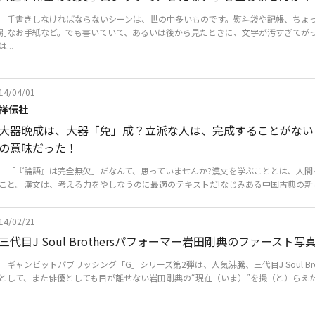
手書きしなければならないシーンは、世の中多いものです。熨斗袋や記帳、ちょ
別なお手紙など。でも書いていて、あるいは後から見たときに、文字が汚すぎてが
は...
14/04/01
祥伝社
大器晩成は、大器「免」成？立派な人は、完成することがない
の意味だった！
「『論語』は完全無欠」だなんて、思っていませんか?漢文を学ぶこととは、人間
こと。漢文は、考える力をやしなうのに最適のテキストだ!なじみある中国古典の新し
14/02/21
三代目J Soul Brothersパフォーマー岩田剛典のファースト写
ギャンビットパブリッシング「G」シリーズ第2弾は、人気沸騰、三代目J Soul Bro
として、また俳優としても目が離せない岩田剛典の“現在（いま）”を撮（と）らえた.