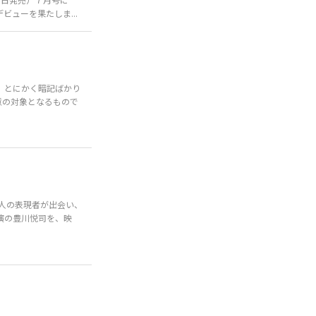
ューを果たしま...
、とにかく暗記ばかり
意の対象となるもので
人の表現者が出会い、
演の豊川悦司を、映