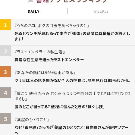
DAILY
WEEKLY
1
うちのネコ、ボクの目玉を食べちゃうの?
死ぬとウンチが漏れるって本当?「死体」の疑問に葬儀屋がお答えし
ます!
2
ラストエンペラーの私生活
異常な性生活を送ったラストエンペラー
3
あなたの顔には99%理由がある
ツリ目は人の話を聞かない? 人の性格は、顔を見れば99%わかる。
4
肩こり 便秘 たるみ むくみ うつうつを自分の手でときほぐす! ひとり
ほぐし
腸のどこが凝ってる? 便秘に悩んだときの「ほぐし技」
5
薬屋のひとりごと
なぜ「毒見役」だった?『薬屋のひとりごと』日向夏さんが歴史ツアー
へ!