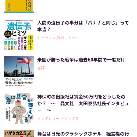
人間の遺伝子の半分は「バナナと同じ」って
本当？
トピックス,雑誌・ムック
米国が勝った戦争は過去60年間で一度だけ
書評
神保町の出版社は賞金50万円をどうしたの
か？ ～ 晶文社 太田泰弘社長インタビュ
ー ～
インタビュー,トピックス
舞台は日光のクラシックホテル 経営権の行