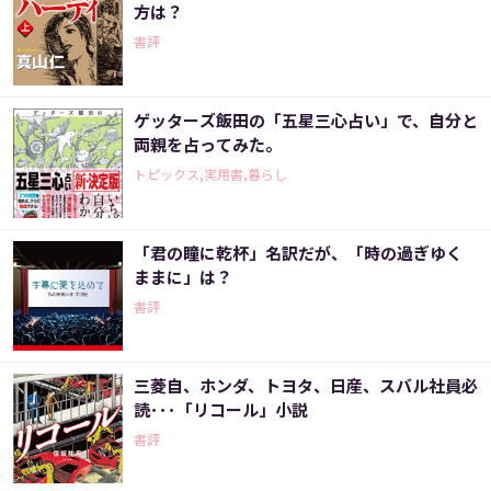
方は？
書評
ゲッターズ飯田の「五星三心占い」で、自分と
両親を占ってみた。
トピックス,実用書,暮らし
「君の瞳に乾杯」名訳だが、「時の過ぎゆく
ままに」は？
書評
三菱自、ホンダ、トヨタ、日産、スバル社員必
読･･･「リコール」小説
書評