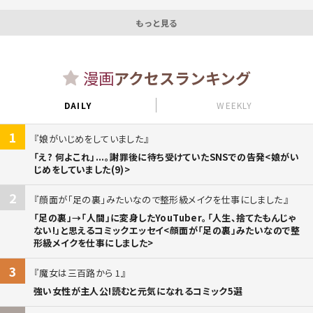
もっと見る
漫画
アクセスランキング
DAILY
WEEKLY
1
娘がいじめをしていました
「え? 何よこれ」...。謝罪後に待ち受けていたSNSでの告発<娘がい
じめをしていました(9)>
2
顔面が「足の裏」みたいなので整形級メイクを仕事にしました
「足の裏」→「人間」に変身したYouTuber。「人生、捨てたもんじゃ
ない!」と思えるコミックエッセイ<顔面が「足の裏」みたいなので整
形級メイクを仕事にしました>
3
魔女は三百路から 1
強い女性が主人公!読むと元気になれるコミック5選