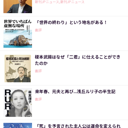
新刊JPニュース,新刊JPニュース
「世界の終わり」という地名がある！
書評
榎本武揚はなぜ「二君」に仕えることができ
たのか
書評
来年春、元夫と再び...浅丘ルリ子の半生記
書評
「死」を予言された主人公は運命を変えられ