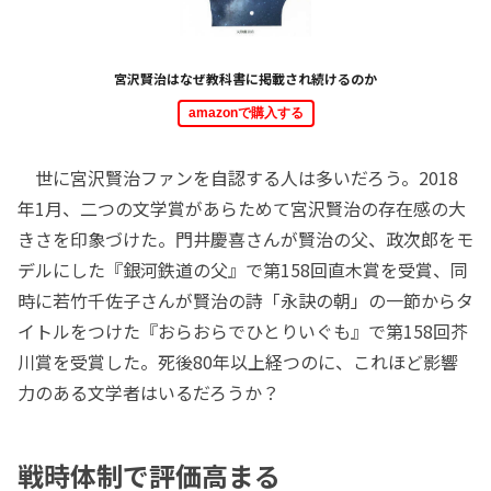
宮沢賢治はなぜ教科書に掲載され続けるのか
amazonで購入する
世に宮沢賢治ファンを自認する人は多いだろう。2018
年1月、二つの文学賞があらためて宮沢賢治の存在感の大
きさを印象づけた。門井慶喜さんが賢治の父、政次郎をモ
デルにした『銀河鉄道の父』で第158回直木賞を受賞、同
時に若竹千佐子さんが賢治の詩「永訣の朝」の一節からタ
イトルをつけた『おらおらでひとりいぐも』で第158回芥
川賞を受賞した。死後80年以上経つのに、これほど影響
力のある文学者はいるだろうか？
戦時体制で評価高まる