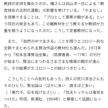
教師の支持を集めたのか。構さんは向山洋一氏による「教
育技術の法則化運動」の影響を挙げている。「やまなし」
を授業できることは、「プロとして黒帯の腕がある」とい
う同氏の発言もあり、この難教材をどう教えるか教師が力
量を競うようになったのだ。こうして定番教材になった。
また、「自然の中で生きる」ことを問うエコロジー的な
文脈でまとめられる賢治作品の教材化も進んだ。1973年
から『校本宮澤賢治全集』（筑摩書房、～77年）の刊行
が始まり、賢治にまつわるさまざまな情報の開示が進ん
だ。その結果がエコロジーとの結びつきだった。
こうしたことへの批判もあった。詩人の荒川洋治さんも
そのひとり。賢治論は「ばかに多い 腐るほど多い」
（「美代子、石を投げなさい」、『坑夫トッチルは電気を
つけた』所収、新潮社、1994年）と揶揄して話題になっ
た。