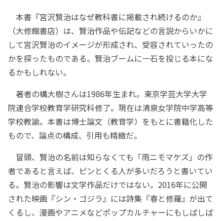
本書『宮沢賢治はなぜ教科書に掲載され続けるのか』
（大修館書店）は、賢治作品や伝記などの言説からいかに
して宮沢賢治のイメージが形成され、受容されていったの
かを探ったものである。賢治ブームに一石を投じる本にな
るかもしれない。
著者の構大樹さんは1986年生まれ。東京学芸大学大学
院連合学校教育学研究科修了。現在は清泉女学院中学高等
学校教諭。本書は博士論文（教育学）をもとに書籍化した
もので、論点の構成、引用も精緻だ。
冒頭、賢治の名前は知らなくても「雨ニモマケズ」の作
者であると言えば、ピンとくる人が多いだろうと書いてい
る。賢治の影響は文学作品だけではない。2016年に公開
された映画『シン・ゴジラ』には詩集『春と修羅』が出て
くるし、漫画やアニメなどポップカルチャーにもしばしば