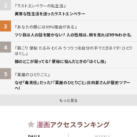
2
ラストエンペラーの私生活
異常な性生活を送ったラストエンペラー
3
あなたの顔には99%理由がある
ツリ目は人の話を聞かない? 人の性格は、顔を見れば99%わかる。
4
肩こり 便秘 たるみ むくみ うつうつを自分の手でときほぐす! ひとり
ほぐし
腸のどこが凝ってる? 便秘に悩んだときの「ほぐし技」
5
薬屋のひとりごと
なぜ「毒見役」だった?『薬屋のひとりごと』日向夏さんが歴史ツアー
へ!
もっと見る
漫画
アクセスランキング
DAILY
WEEKLY