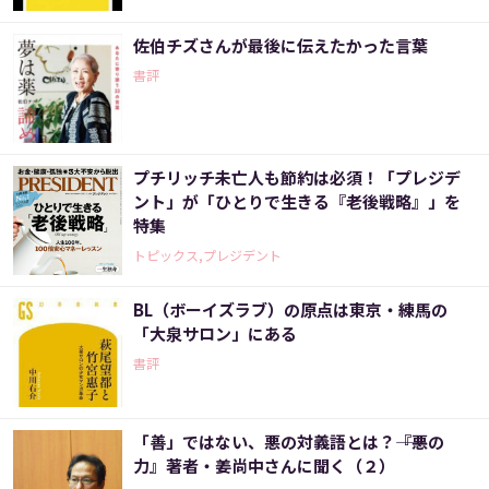
佐伯チズさんが最後に伝えたかった言葉
書評
プチリッチ未亡人も節約は必須！「プレジデ
ント」が「ひとりで生きる『老後戦略』」を
特集
トピックス,プレジデント
BL（ボーイズラブ）の原点は東京・練馬の
「大泉サロン」にある
書評
「善」ではない、悪の対義語とは？――『悪の
力』著者・姜尚中さんに聞く（２）