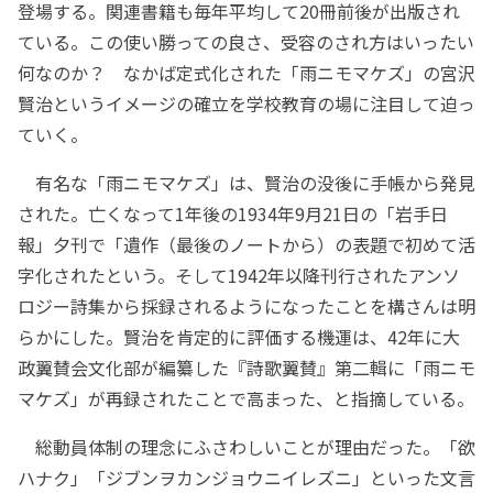
登場する。関連書籍も毎年平均して20冊前後が出版され
ている。この使い勝っての良さ、受容のされ方はいったい
何なのか？ なかば定式化された「雨ニモマケズ」の宮沢
賢治というイメージの確立を学校教育の場に注目して迫っ
ていく。
有名な「雨ニモマケズ」は、賢治の没後に手帳から発見
された。亡くなって1年後の1934年9月21日の「岩手日
報」夕刊で「遺作（最後のノートから）の表題で初めて活
字化されたという。そして1942年以降刊行されたアンソ
ロジー詩集から採録されるようになったことを構さんは明
らかにした。賢治を肯定的に評価する機運は、42年に大
政翼賛会文化部が編纂した『詩歌翼賛』第二輯に「雨ニモ
マケズ」が再録されたことで高まった、と指摘している。
総動員体制の理念にふさわしいことが理由だった。「欲
ハナク」「ジブンヲカンジョウニイレズニ」といった文言