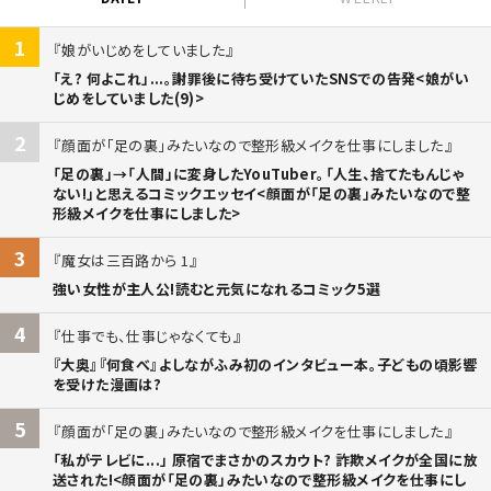
1
娘がいじめをしていました
「え? 何よこれ」...。謝罪後に待ち受けていたSNSでの告発<娘がい
じめをしていました(9)>
2
顔面が「足の裏」みたいなので整形級メイクを仕事にしました
「足の裏」→「人間」に変身したYouTuber。「人生、捨てたもんじゃ
ない!」と思えるコミックエッセイ<顔面が「足の裏」みたいなので整
形級メイクを仕事にしました>
3
魔女は三百路から 1
強い女性が主人公!読むと元気になれるコミック5選
4
仕事でも、仕事じゃなくても
『大奥』『何食べ』よしながふみ初のインタビュー本。子どもの頃影響
を受けた漫画は?
5
顔面が「足の裏」みたいなので整形級メイクを仕事にしました
「私がテレビに...」 原宿でまさかのスカウト? 詐欺メイクが全国に放
送された!<顔面が「足の裏」みたいなので整形級メイクを仕事にし