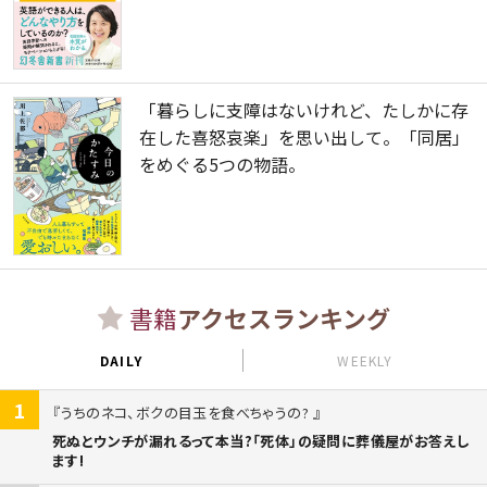
「暮らしに支障はないけれど、たしかに存
在した喜怒哀楽」を思い出して。「同居」
をめぐる5つの物語。
書籍
アクセスランキング
DAILY
WEEKLY
1
うちのネコ、ボクの目玉を食べちゃうの?
死ぬとウンチが漏れるって本当?「死体」の疑問に葬儀屋がお答えし
ます!