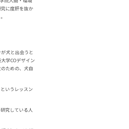
学院人間・環境
研究に度肝を抜か
う。
々が犬と出会うと
阪大学COデザイン
犬のための、犬自
というレッスン
。
研究している人