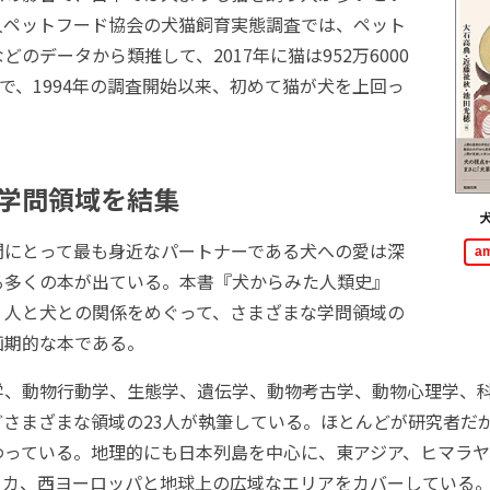
人ペットフード協会の犬猫飼育実態調査では、ペット
どのデータから類推して、2017年に猫は952万6000
匹で、1994年の調査開始以来、初めて猫が犬を上回っ
学問領域を結集
にとって最も身近なパートナーである犬への愛は深
a
る多くの本が出ている。本書『犬からみた人類史』
、人と犬との関係をめぐって、さまざまな学問領域の
画期的な本である。
、動物行動学、生態学、遺伝学、動物考古学、動物心理学、
どさまざまな領域の23人が執筆している。ほとんどが研究者だ
わっている。地理的にも日本列島を中心に、東アジア、ヒマラヤ
リカ、西ヨーロッパと地球上の広域なエリアをカバーしている