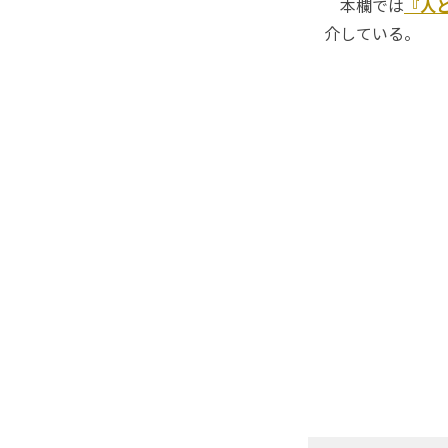
本欄では
『人
介している。