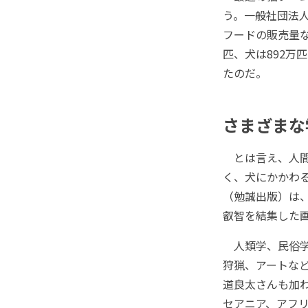
う。一般社団法
フードの販売量な
匹、犬は892万
たのだ。
さまざまな
とは言え、人間
く、犬にかかわ
（勉誠出版）は
叡智を結集した
人類学、民俗学
狩猟、アートな
道良太さんも加
セアニア、アフ