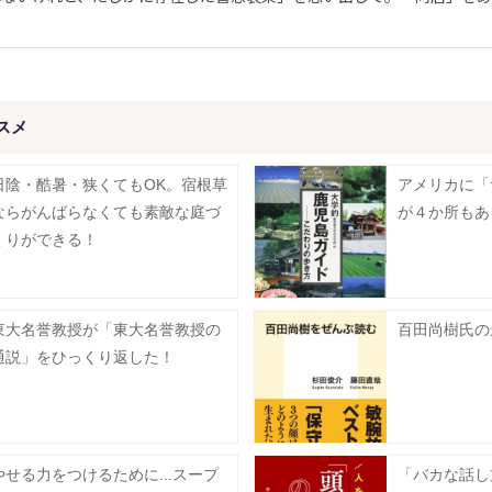
スメ
日陰・酷暑・狭くてもOK。宿根草
アメリカに「
ならがんばらなくても素敵な庭づ
が４か所もあ
くりができる！
東大名誉教授が「東大名誉教授の
百田尚樹氏の
通説」をひっくり返した！
やせる力をつけるために...スープ
「バカな話し