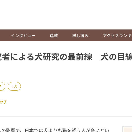
。
インタビュー
連載
試し読み
アクセスランキ
究者による犬研究の最前線 犬の目
学
犬
ッチ
の影響で、日本では犬よりも猫を飼う人が多いとい