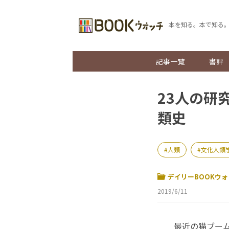
本を知る。本で知る
記事一覧
書評
23人の研
類史
人類
文化人類
デイリーBOOKウォ
2019/6/11
最近の猫ブーム