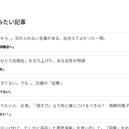
みたい記事
から...」忘れられない言葉がある、出合えてよかった一冊。
洞書店へ』
―「ひとり出版社」を立ち上げた、ある女性の物語
を』
てない。でも...。35歳の「反撃」
てない』
やりたい人、必見。「話す力」より先に身につけるべきは？ 鳥飼玖美
たい！』
ないけれど、たしかに存在した喜怒哀楽」を思い出して。「同居」をめ