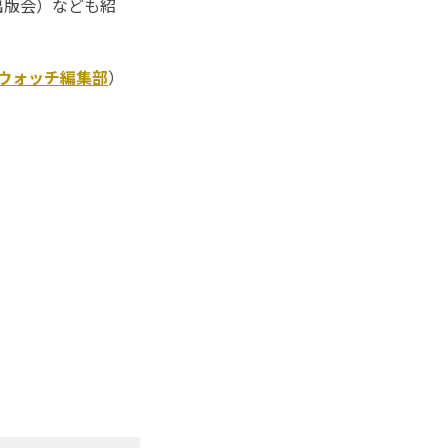
出版会）なども紹
Kウォッチ編集部
）