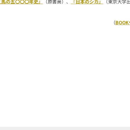
と馬の五〇〇〇年史』
（原書房）、
『日本のシカ』
（東京大学
（
BOO