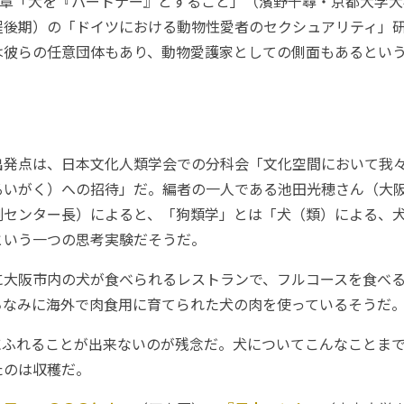
7章「犬を『パートナー』とすること」（濱野千尋・京都大学大
程後期）の「ドイツにおける動物性愛者のセクシュアリティ」
は彼らの任意団体もあり、動物愛護家としての側面もあるとい
発点は、日本文化人類学会での分科会「文化空間において我
うるいがく）への招待」だ。編者の一人である池田光穂さん（大
副センター長）によると、「狗類学」とは「犬（類）による、
という一つの思考実験だそうだ。
大阪市内の犬が食べられるレストランで、フルコースを食べる
ちなみに海外で肉食用に育てられた犬の肉を使っているそうだ
ふれることが出来ないのが残念だ。犬についてこんなことまで
たのは収穫だ。