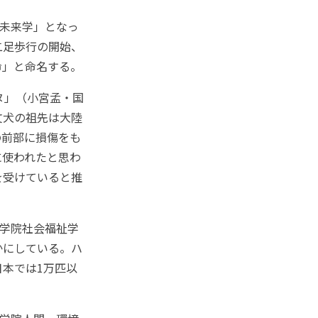
未来学」となっ
二足歩行の開始、
命」と命名する。
ヌ」（小宮孟・国
文犬の祖先は大陸
の前部に損傷をも
に使われたと思わ
を受けていると推
学院社会福祉学
かにしている。ハ
本では1万匹以