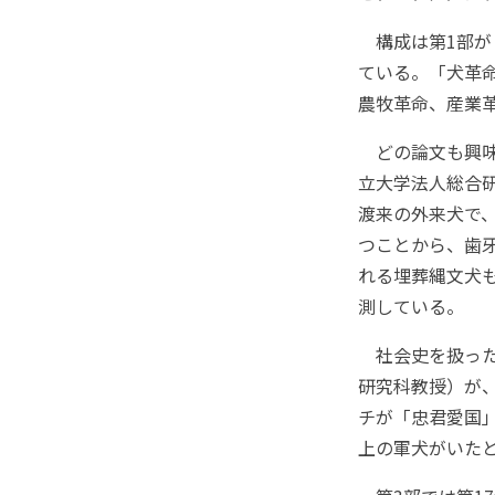
構成は第1部が
ている。「犬革
農牧革命、産業
どの論文も興味
立大学法人総合
渡来の外来犬で
つことから、歯
れる埋葬縄文犬
測している。
社会史を扱った
研究科教授）が
チが「忠君愛国
上の軍犬がいた