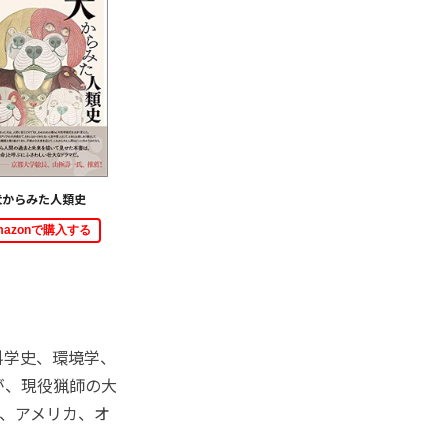
犬からみた人類史
mazonで購入する
科学史、環境学、
が、現役猟師の大
、アメリカ、オ
。