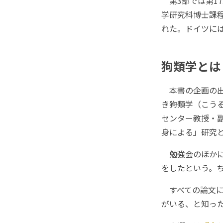
第3部では第1
学研究科博士課
れた。ドイツに
狗類学とは
本書の企画の出
き――狗類学（こ
センター教授・
身による」研究
勉強会のほかに
をしたという。
すべての論文に
がいる、と知っ