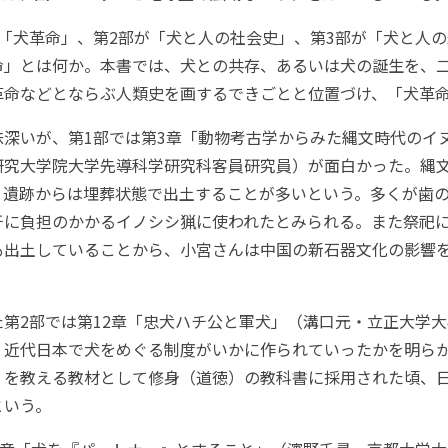
「犬革命」、第2部が「犬と人の社会史」、第3部が「犬と人の
命」とは何か。本書では、犬との共存、あるいは犬の誕生を、
革命などとならぶ人類史を画するできごとと位置づけ、「犬革
深いが、第1部では第3章「動物考古学からみた縄文時代のイ
研究大学院大学先導科学研究科客員研究員）が面白かった。縄
、遺跡からは埋葬状態で出土することが多いという。多くが歯
牙に負担のかかるイノシシ猟に使われたとみられる。また祭祀
も出土していることから、小宮さんは中国の新石器文化の影響
第2部では第12章「忠犬ハチ公と軍犬」（溝口元・立正大学大
、近代日本で犬をめぐる制度がいかに作られていったかを明ら
」を教える教材として修身（道徳）の教科書に採用された頃、日
という。