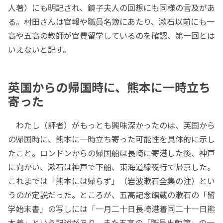
人著）にも明記され、鏡子夫人の回想にも同様の言及があ
る。村田さんは官報や職員名簿にあたり、漱石以前にも一
高や五高の教師が官費留学しているのを確認、第一回とは
いえないと記す。
英国からの帰国時に、熊本に一時立ち
寄った
わたし（評者）がもっとも興味深かったのは、英国から
の帰国時に、熊本に一時立ち寄った可能性を具体的に示し
たこと。ロンドンからの帰国船は長崎に寄港した後、神戸
に向かい、漱石は神戸で下船、東海道線夜行で帰京した。
これまでは「熊本には帰らず」（岩波漱石全集の注）とい
うのが定説だった。ところが、五高記念館蔵の漱石の「留
学始末書」の写しには「一月二十日長崎港着同二十一日熊
本着」という記述があり、また五高の「職員出勤簿」の一