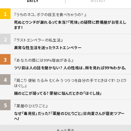
DAILY
WEEKLY
1
うちのネコ、ボクの目玉を食べちゃうの?
死ぬとウンチが漏れるって本当?「死体」の疑問に葬儀屋がお答えし
ます!
2
ラストエンペラーの私生活
異常な性生活を送ったラストエンペラー
3
あなたの顔には99%理由がある
ツリ目は人の話を聞かない? 人の性格は、顔を見れば99%わかる。
4
肩こり 便秘 たるみ むくみ うつうつを自分の手でときほぐす! ひとり
ほぐし
腸のどこが凝ってる? 便秘に悩んだときの「ほぐし技」
5
薬屋のひとりごと
なぜ「毒見役」だった?『薬屋のひとりごと』日向夏さんが歴史ツアー
へ!
もっと見る