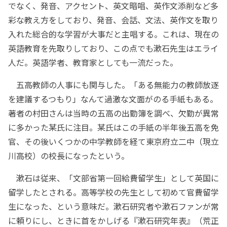
でなく、発音、アクセント、英文暗唱、英作文添削など多
彩な教え方をしており、発音、会話、文法、英作文を取り
入れた総合的な学習が大事だと主唱する。これは、現在の
英語教育を先取りしており、この点でも漱石先生はエライ
人だ。英語学者、教育家としても一流だった。
五高教師の人事にも関与した。「ある無能力の教師放逐
を建議するつもり」なんて過激な文面がのる手紙もある。
著者の村田さんは当時の五高の出勤簿を調べ、欠勤が異常
に多かった某氏に注目。某氏はこの手紙の半年後五高を免
官、その後いくつかの中学教師を経て東京府立二中（現立
川高校）の校長になったという。
漱石は従来、「文部省第一回給費留学生」として英国に
留学したとされる。高等学校の先生として初めて官費留学
生になった、という意味だ。漱石研究者や漱石ファンが常
に頼りにし、ときに首をかしげる『漱石研究年表』（荒正