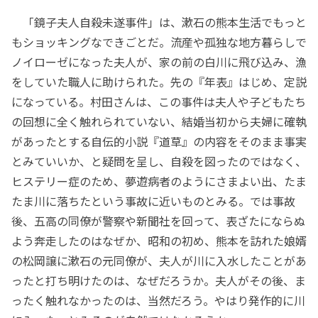
「鏡子夫人自殺未遂事件」は、漱石の熊本生活でもっと
もショッキングなできごとだ。流産や孤独な地方暮らしで
ノイローゼになった夫人が、家の前の白川に飛び込み、漁
をしていた職人に助けられた。先の『年表』はじめ、定説
になっている。村田さんは、この事件は夫人や子どもたち
の回想に全く触れられていない、結婚当初から夫婦に確執
があったとする自伝的小説『道草』の内容をそのまま事実
とみていいか、と疑問を呈し、自殺を図ったのではなく、
ヒステリー症のため、夢遊病者のようにさまよい出、たま
たま川に落ちたという事故に近いものとみる。では事故
後、五高の同僚が警察や新聞社を回って、表ざたにならぬ
よう奔走したのはなぜか、昭和の初め、熊本を訪れた娘婿
の松岡譲に漱石の元同僚が、夫人が川に入水したことがあ
ったと打ち明けたのは、なぜだろうか。夫人がその後、ま
ったく触れなかったのは、当然だろう。やはり発作的に川