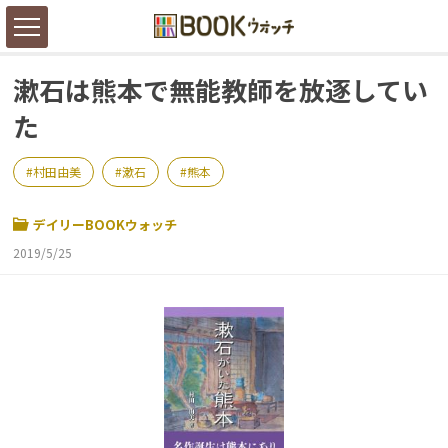
漱石は熊本で無能教師を放逐してい
た
村田由美
漱石
熊本
デイリーBOOKウォッチ
2019/5/25