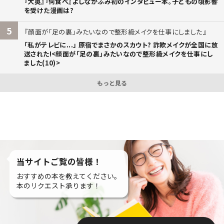
『大奥』『何食べ』よしながふみ初のインタビュー本。子どもの頃影響
を受けた漫画は?
5
顔面が「足の裏」みたいなので整形級メイクを仕事にしました
「私がテレビに...」 原宿でまさかのスカウト? 詐欺メイクが全国に放
送された!<顔面が「足の裏」みたいなので整形級メイクを仕事にし
ました(10)>
もっと見る
当サイトご覧の皆様！
おすすめの本を教えてください。
本のリクエスト承ります！