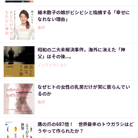
細木数子の娘がビシビシと指摘する「幸せに
なれない理由」
書評
昭和の二大未解決事件。海外に消えた「神
父」はその後...。
ノンフィクション
なぜヒトの女性の乳房だけが常に膨らんでい
るのか
書評
鷹の爪の687倍！ 世界最辛のトウガラシはど
うやって作られたか？