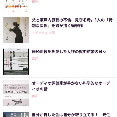
書評
父と瀬戸内寂聴の不倫、見守る母。3人の「特
別な関係」を娘が描く衝撃作
トピックス,小説
連続射殺犯を愛した女性の獄中結婚の日々
書評
オーディオ評論家が書かない科学的なオーデ
ィオの話
書評
自分が貸した金は自分が取り立てる！ 元住