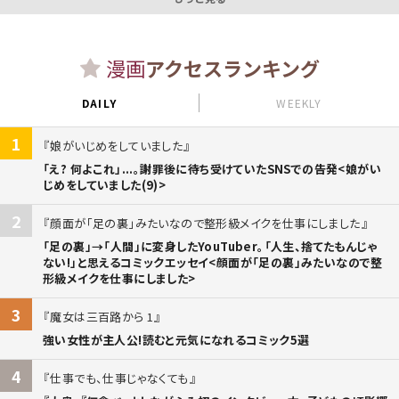
漫画
アクセスランキング
DAILY
WEEKLY
1
娘がいじめをしていました
「え? 何よこれ」...。謝罪後に待ち受けていたSNSでの告発<娘がい
じめをしていました(9)>
2
顔面が「足の裏」みたいなので整形級メイクを仕事にしました
「足の裏」→「人間」に変身したYouTuber。「人生、捨てたもんじゃ
ない!」と思えるコミックエッセイ<顔面が「足の裏」みたいなので整
形級メイクを仕事にしました>
3
魔女は三百路から 1
強い女性が主人公!読むと元気になれるコミック5選
4
仕事でも、仕事じゃなくても