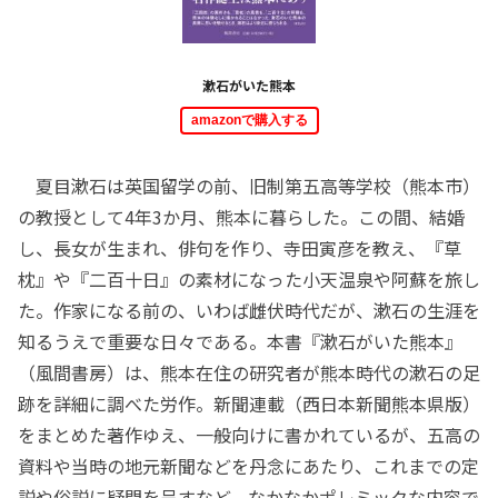
漱石がいた熊本
amazonで購入する
夏目漱石は英国留学の前、旧制第五高等学校（熊本市）
の教授として4年3か月、熊本に暮らした。この間、結婚
し、長女が生まれ、俳句を作り、寺田寅彦を教え、『草
枕』や『二百十日』の素材になった小天温泉や阿蘇を旅し
た。作家になる前の、いわば雌伏時代だが、漱石の生涯を
知るうえで重要な日々である。本書『漱石がいた熊本』
（風間書房）は、熊本在住の研究者が熊本時代の漱石の足
跡を詳細に調べた労作。新聞連載（西日本新聞熊本県版）
をまとめた著作ゆえ、一般向けに書かれているが、五高の
資料や当時の地元新聞などを丹念にあたり、これまでの定
説や俗説に疑問を呈すなど、なかなかポレミックな内容で