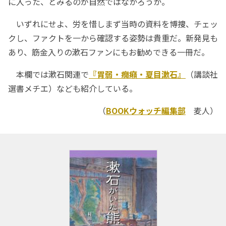
に入った、とみるのが自然ではなかろうか。
いずれにせよ、労を惜しまず当時の資料を博捜、チェッ
クし、ファクトを一から確認する姿勢は貴重だ。新発見も
あり、筋金入りの漱石ファンにもお勧めできる一冊だ。
本欄では漱石関連で
『胃弱・癇癪・夏目漱石』
（講談社
選書メチエ）なども紹介している。
（
BOOKウォッチ編集部
麦人）