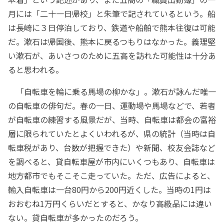
月には「二十一日帰校」と朱筆で記されているという。船
は長崎に３日停泊しており、鉄道や船舶で熊本往復は可能
だ。漱石は帰国後、熊本に戻るつもりはなかった。義理堅
い漱石が、あいさつのために五高を訪れた可能性は十分あ
ると思われる。
「自転車を輪に乗る馬場の柳かな」。漱石が詠んだ唯一
の自転車の俳句だ。春の一日、運動場や馬場などで、若者
が自転車の練習する風景だが、当時、自転車は都会の富裕
層に限られていたとよくいわれるが、県の統計（当時は自
転車税があり、台数が把握できた）や新聞、校友会誌など
を調べると、貸自転車屋が市内にいくつもあり、自転車は
地方都市でもそこそこ走っていた。ただ、広告によると、
輸入自転車は一台80円から200円近くした。当時の1円は
おおむね1万円くらいだとすると、かなり高級品には違い
ない。貸自転車が多かったのだろう。