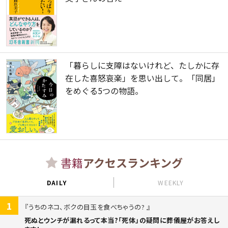
「暮らしに支障はないけれど、たしかに存
在した喜怒哀楽」を思い出して。「同居」
をめぐる5つの物語。
書籍
アクセスランキング
DAILY
WEEKLY
1
うちのネコ、ボクの目玉を食べちゃうの?
死ぬとウンチが漏れるって本当?「死体」の疑問に葬儀屋がお答えし