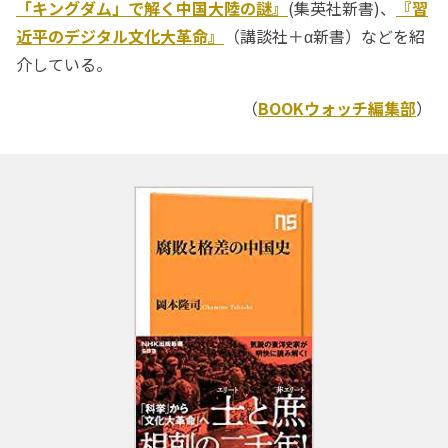
「キングダム」で解く中国大陸の謎』
(集英社新書)、
『習
近平のデジタル文化大革命』
（講談社＋α新書）などを紹
介している。
（
BOOKウォッチ編集部
）