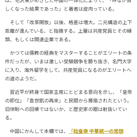
は、毛沢東がめざした中国の一体化によって、「みなが貧
しくなった結果であった」と著者は皮肉っている。
そして「改革開放」以後、格差は増大。二元構造の上下
乖離が進んでいる、と指摘する。上層は共産党員とその縁
類、もしくは関連企業である。
かつては儒教の経典をマスターすることがエリートの条
件だったが、いまは激しい受験競争を勝ち抜き、名門大学
に入り、海外留学をして、共産党員になるのがエリートへ
の道のようだ。
習近平が終身で国家主席にとどまる意向を示し、「皇帝
の即位」「袁世凱の再来」と民間から揶揄されたという。
旧体制への回帰ではないか、と歴史家の眼は射抜いてい
る。
中国にかんして本欄では、
『始皇帝 中華統一の思想