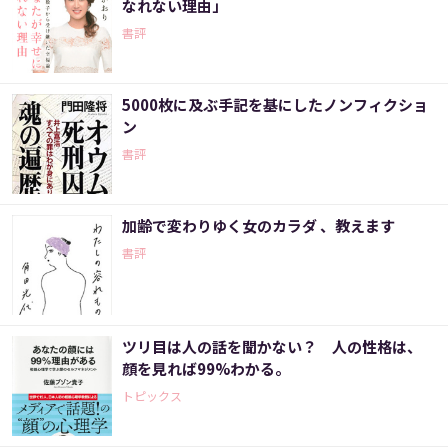
なれない理由」
書評
5000枚に及ぶ手記を基にしたノンフィクショ
ン
書評
加齢で変わりゆく女のカラダ 、教えます
書評
ツリ目は人の話を聞かない？ 人の性格は、
顔を見れば99%わかる。
トピックス