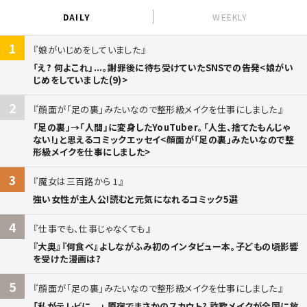
DAILY
WEEKLY
1
娘がいじめをしていました
「え? 何よこれ」...。謝罪後に待ち受けていたSNSでの告発<娘がい
じめをしていました(9)>
2
顔面が「足の裏」みたいなので整形級メイクを仕事にしました
「足の裏」→「人間」に変身したYouTuber。「人生、捨てたもんじゃ
ない!」と思えるコミックエッセイ<顔面が「足の裏」みたいなので整
形級メイクを仕事にしました>
3
魔女は三百路から 1
強い女性が主人公!読むと元気になれるコミック5選
4
仕事でも、仕事じゃなくても
『大奥』『何食べ』よしながふみ初のインタビュー本。子どもの頃影響
を受けた漫画は?
5
顔面が「足の裏」みたいなので整形級メイクを仕事にしました
「私がテレビに...」 原宿でまさかのスカウト? 詐欺メイクが全国に放