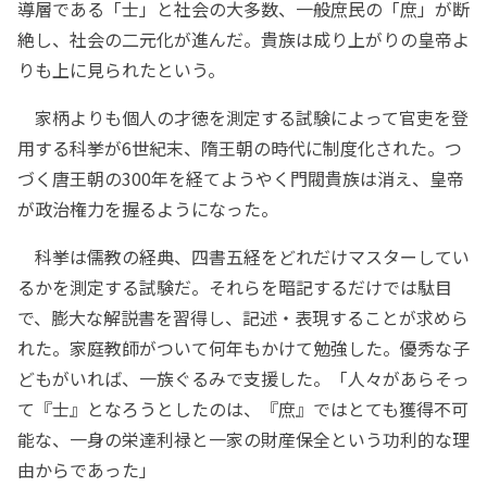
導層である「士」と社会の大多数、一般庶民の「庶」が断
絶し、社会の二元化が進んだ。貴族は成り上がりの皇帝よ
りも上に見られたという。
家柄よりも個人の才徳を測定する試験によって官吏を登
用する科挙が6世紀末、隋王朝の時代に制度化された。つ
づく唐王朝の300年を経てようやく門閥貴族は消え、皇帝
が政治権力を握るようになった。
科挙は儒教の経典、四書五経をどれだけマスターしてい
るかを測定する試験だ。それらを暗記するだけでは駄目
で、膨大な解説書を習得し、記述・表現することが求めら
れた。家庭教師がついて何年もかけて勉強した。優秀な子
どもがいれば、一族ぐるみで支援した。「人々があらそっ
て『士』となろうとしたのは、『庶』ではとても獲得不可
能な、一身の栄達利禄と一家の財産保全という功利的な理
由からであった」