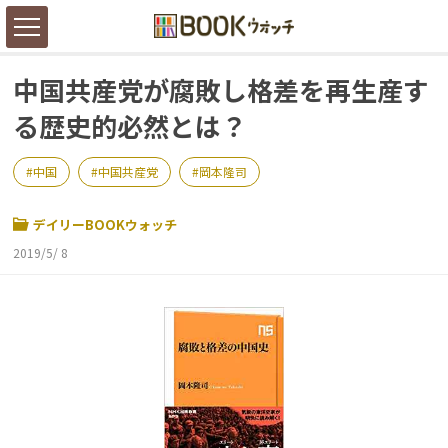
中国共産党が腐敗し格差を再生産す
る歴史的必然とは？
中国
中国共産党
岡本隆司
デイリーBOOKウォッチ
2019/5/ 8