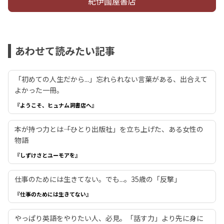
紀伊國屋書店
あわせて読みたい記事
「初めての人生だから...」忘れられない言葉がある、出合えて
よかった一冊。
『ようこそ、ヒュナム洞書店へ』
本が持つ力とは――「ひとり出版社」を立ち上げた、ある女性の
物語
『しずけさとユーモアを』
仕事のためには生きてない。でも...。35歳の「反撃」
『仕事のためには生きてない』
やっぱり英語をやりたい人、必見。「話す力」より先に身に