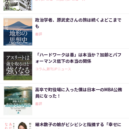
政治学者、原武史さんの旅は続くよどこまで
も
書評
「ハードワークは善」は本当か？加齢とパフ
ォーマンス低下の本当の関係
コラム,新刊JPニュース
高卒で町役場に入った僕は日本一のMBA公務
員になった！
書評
細木数子の娘がビシビシと指摘する「幸せに