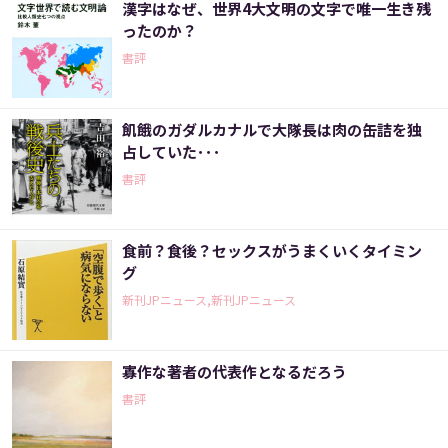
漢字はなぜ、世界4大文明の文字で唯一生き残
ったのか？
書評
飢餓のガダルカナルで大隊長は肉の缶詰を独
占していた･･･
書評
食前？食後？セックスがうまくいくタイミン
グ
新刊JPニュース,新刊JPニュース
寡作な著者の代表作となるだろう
書評