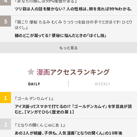
あなたの顔には99%理由がある
ツリ目は人の話を聞かない? 人の性格は、顔を見れば99%わかる。
5
肩こり 便秘 たるみ むくみ うつうつを自分の手でときほぐす! ひとり
ほぐし
腸のどこが凝ってる? 便秘に悩んだときの「ほぐし技」
もっと見る
漫画
アクセスランキング
DAILY
WEEKLY
1
ゴールデンカムイ 1
アイヌ語ってスマホで打てるの!? 『ゴールデンカムイ』を学芸員が読
むと。【マンガでひらく歴史の扉 1】
2
となりの関くん じゅにあ 1
あの2人が結婚、子供も。人気漫画『となりの関くん』の10年後