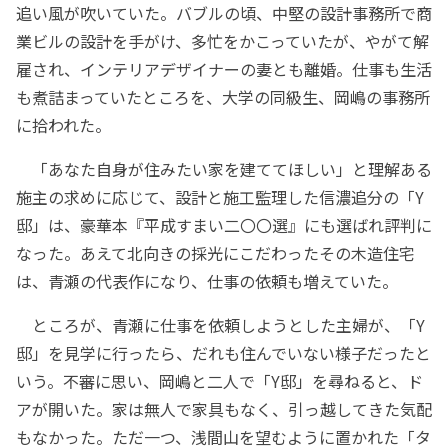
追い風が吹いていた。バブルの頃、中堅の設計事務所で商
業ビルの設計を手がけ、多忙をかこっていたが、やがて解
雇され、インテリアデザイナーの妻とも離婚。仕事も生活
も煮詰まっていたところを、大学の同級生、岡嶋の事務所
に拾われた。
「あなた自身が住みたい家を建ててほしい」と理解ある
施主の求めに応じて、設計と施工監理した信濃追分の「Y
邸」は、豪華本『平成すまい二〇〇選』にも選ばれ評判に
なった。あえて北向きの採光にこだわったその木造住宅
は、青瀬の代表作になり、仕事の依頼も増えていた。
ところが、青瀬に仕事を依頼しようとした主婦が、「Y
邸」を見学に行ったら、だれも住んでいない様子だったと
いう。不審に思い、岡嶋と二人で「Y邸」を尋ねると、ド
アが開いた。家は無人で家具もなく、引っ越してきた気配
もなかった。ただ一つ、浅間山を望むように置かれた「タ