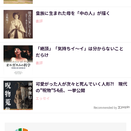
皇族に生まれた母を「中の人」が描く
書評
「絶頂」「気持ちイ～イ」は分からないこと
だらけ
書評
可愛がった人が次々と死んでいく人形?! 現代
の"呪物"54点、一挙公開
エッセイ
Recommended by