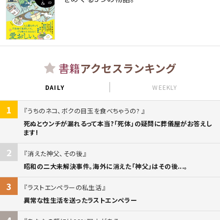
書籍
アクセスランキング
DAILY
WEEKLY
1
うちのネコ、ボクの目玉を食べちゃうの?
死ぬとウンチが漏れるって本当?「死体」の疑問に葬儀屋がお答えし
ます!
2
消えた神父、その後
昭和の二大未解決事件。海外に消えた「神父」はその後...。
3
ラストエンペラーの私生活
異常な性生活を送ったラストエンペラー
4