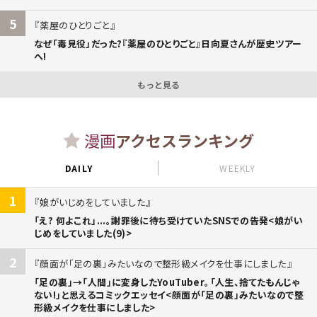
5
薬屋のひとりごと
なぜ「毒見役」だった?『薬屋のひとりごと』日向夏さんが歴史ツアー
へ!
もっと見る
漫画
アクセスランキング
DAILY
WEEKLY
1
娘がいじめをしていました
「え? 何よこれ」...。謝罪後に待ち受けていたSNSでの告発<娘がい
じめをしていました(9)>
2
顔面が「足の裏」みたいなので整形級メイクを仕事にしました
「足の裏」→「人間」に変身したYouTuber。「人生、捨てたもんじゃ
ない!」と思えるコミックエッセイ<顔面が「足の裏」みたいなので整
形級メイクを仕事にしました>