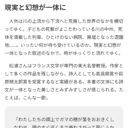
現実と幻想が一体に
人外は川の上流から下流へと荒廃した世界のなかを横切
ってゆく。子どもの死骸がよこたわっている川の中州、死
体を満載した列車、ひとけのない病院、廃墟となった遊園
地......。いったい何が待ち受けているのか。現実と幻想が
一体となった叙述のなかで、時がゆっくりと流れてゆく。
松浦さんはフランス文学が専門の東大名誉教授。作家と
して多くの作品を残しながら、詩人としても高見順賞や萩
原朔太郎賞を受賞するなど実績がある。本書の文体にも詩
文が一体となった美しさとみずみずしさが感じられる。た
とえば、こんな一節。
「わたしたちの頭上でガマの穂が茎をおおきくし
なわせ、頭のすぐ近くまで垂れさがって風にふか