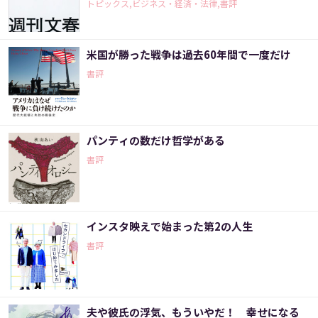
トピックス,ビジネス・経済・法律,書評
米国が勝った戦争は過去60年間で一度だけ
書評
パンティの数だけ哲学がある
書評
インスタ映えで始まった第2の人生
書評
夫や彼氏の浮気、もういやだ！ 幸せになる