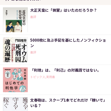
大正天皇に「側室」はいたのだろうか？
書評
5000枚に及ぶ手記を基にしたノンフィクショ
ン
書評
「利他」は、「利己」の対義語ではない。
トピックス,実用書
文春砲は、スクープ1本でどれだけ「稼いで」
いる？