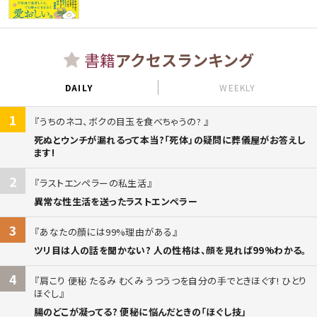
書籍
アクセスランキング
DAILY
WEEKLY
1
うちのネコ、ボクの目玉を食べちゃうの?
死ぬとウンチが漏れるって本当?「死体」の疑問に葬儀屋がお答えし
ます!
2
ラストエンペラーの私生活
異常な性生活を送ったラストエンペラー
3
あなたの顔には99%理由がある
ツリ目は人の話を聞かない? 人の性格は、顔を見れば99%わかる。
4
肩こり 便秘 たるみ むくみ うつうつを自分の手でときほぐす! ひとり
ほぐし
腸のどこが凝ってる? 便秘に悩んだときの「ほぐし技」