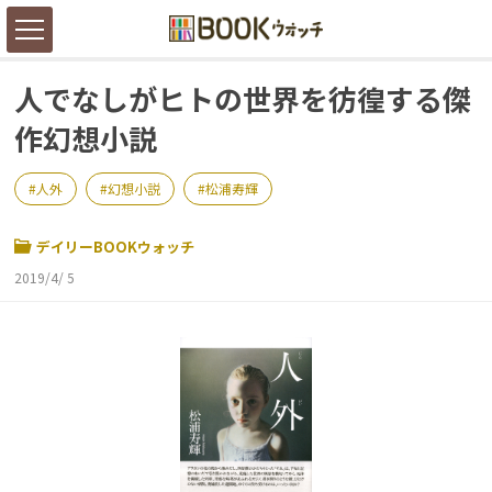
人でなしがヒトの世界を彷徨する傑
作幻想小説
人外
幻想小説
松浦寿輝
デイリーBOOKウォッチ
2019/4/ 5