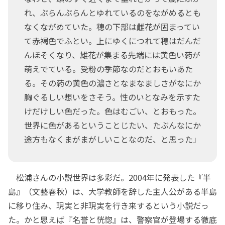
れ、ぶらんぶらんとゆれているのをながめるとも
なくながめていた。穂の下部は雌花が固まってい
て赤褐色でふとい。上にゆくにつれて穂はだんだ
んほそくなり、雄花が集まる先端には黄色い葯が
萌えでている。受粉の季節なのだとおもいあた
る。その葯の黄色の濃さとなまなましさがなにか
胸ぐるしい想いをさそう。性のいとなみを示すた
けだけしい色だった。色はむごい、とおもった。
世界に色があるということじたい、たぶんなにか
途方もなくまがまがしいことなのだ、と思った」
松浦さんの小説世界は多彩だ。2004年に発表した『半
島』（文藝春秋）は、大学教師を辞した主人公がある半島
に移り住み、現実と非現実を行き来するという小説だっ
た。かと思えば『名誉と恍惚』は、警察官が登場する徹底