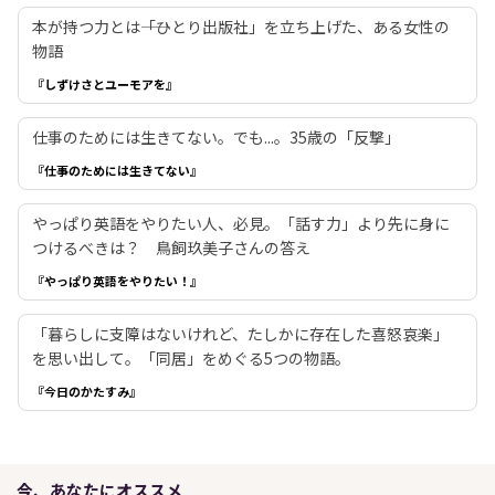
本が持つ力とは――「ひとり出版社」を立ち上げた、ある女性の
物語
『しずけさとユーモアを』
仕事のためには生きてない。でも...。35歳の「反撃」
『仕事のためには生きてない』
やっぱり英語をやりたい人、必見。「話す力」より先に身に
つけるべきは？ 鳥飼玖美子さんの答え
『やっぱり英語をやりたい！』
「暮らしに支障はないけれど、たしかに存在した喜怒哀楽」
を思い出して。「同居」をめぐる5つの物語。
『今日のかたすみ』
今、あなたにオススメ