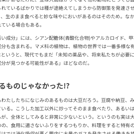
られているばかりでは種が途絶えてしまうから防御策を発達さ
り、生のまま食べると妙な味やにおいがあるのはそのため。な
れている場合もある。
い成分」には、シアン配糖体(青酸化合物)やアルカロイド、甲
成分も含まれる。マメ科の植物は、植物の世界では一番多様な
はというと、現代でもまだ「未知の薬品や、将来私たちが必要
成分が見つかる可能性がある」ほどなのだ。
るものじゃなかった!?
わたしたちになじみのあるものは大豆だろう。豆腐や納豆、み
ている。こうした加工以外に炒ってそのまま食べたり、あるい
るが、全体としてみると非常に少ないという。というのも実は
のの、食用に適さないふりをするつもりか、料理をすると特有
だけでは消化吸収が悪く腸内に大量のガスを発生させる働きを