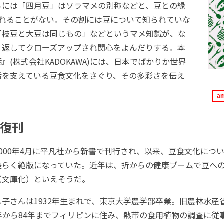
らには「四月豆」はソラマメの別称などと、豆との縁
切れることがない。その割には豆について知られていな
「枝豆と大豆は同じもの」などというマメ知識が、な
り返してクローズアップされ関心をよんだりする。本
』(株式会社KADOKAWA)には、日本でばかりか世界
活を支えている豆食文化をさぐり、その多彩さを伝え
a
の復刊
000年4月に平凡社から新書で刊行され、以来、豆食文化につ
長らく絶版になっていた。近年は、折からの健康ブームで豆へ
（文庫化）といえそうだ。
子さんは1932年生まれで、東京大学農学部卒業。旧農林水産
年から84年までフィリピンに住み、熱帯の食用植物の調査に従