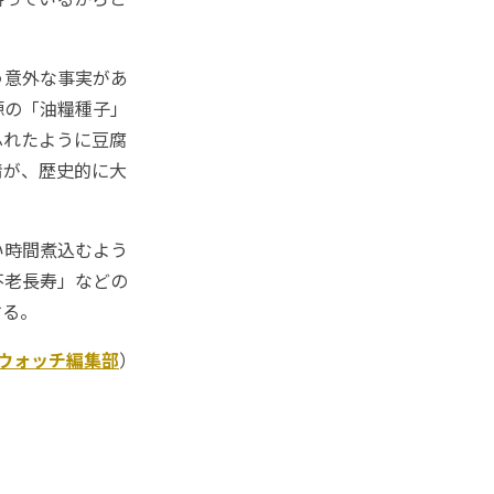
う意外な事実があ
源の「油糧種子」
ふれたように豆腐
情が、歴史的に大
。
い時間煮込むよう
不老長寿」などの
する。
Kウォッチ編集部
）