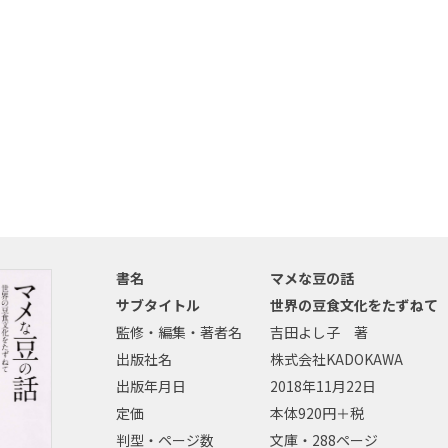
書名
マメな豆の話
サブタイトル
世界の豆食文化をたずねて
監修・編集・著者名
吉田よし子 著
出版社名
株式会社KADOKAWA
出版年月日
2018年11月22日
定価
本体920円＋税
判型・ページ数
文庫・288ページ