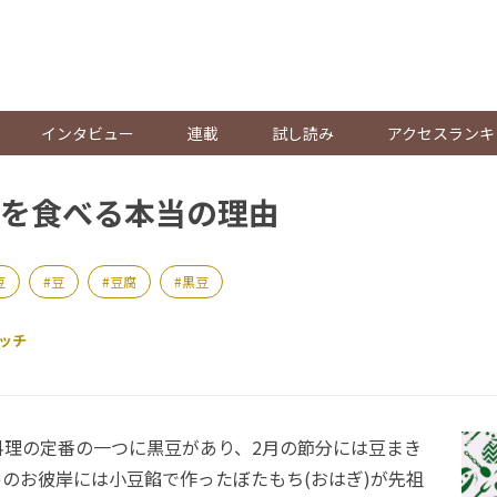
。
インタビュー
連載
試し読み
アクセスランキ
を食べる本当の理由
豆
豆
豆腐
黒豆
ッチ
理の定番の一つに黒豆があり、2月の節分には豆まき
月)のお彼岸には小豆餡で作ったぼたもち(おはぎ)が先祖