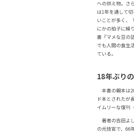
への供え物。さ
は1年を通して
いことが多く、
にかの拍子に繰
書『マメな豆の話
でも人間の食生
ている。
18年ぶり
本書の親本は2
ド本とされたが
イムリーな復刊
著者の吉田よし
の元技官で、66