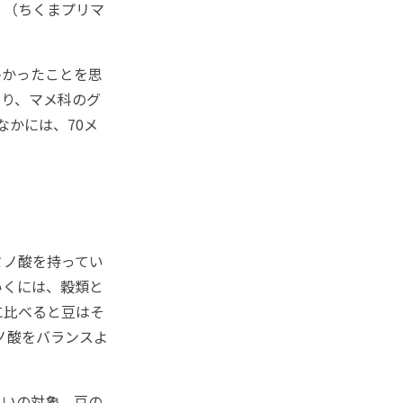
』（ちくまプリマ
かったことを思
あり、マメ科のグ
なかには、70メ
ミノ酸を持ってい
いくには、穀類と
に比べると豆はそ
ノ酸をバランスよ
いの対象。豆の