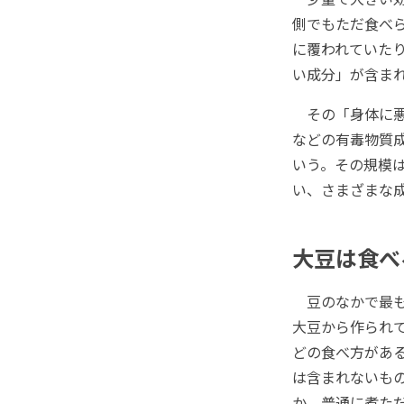
側でもただ食べ
に覆われていた
い成分」が含ま
その「身体に悪
などの有毒物質
いう。その規模
い、さまざまな
大豆は食べ
豆のなかで最も
大豆から作られ
どの食べ方があ
は含まれないも
か、普通に煮た