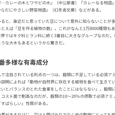
学―カレーの木とワサビの木』（中公新書）『カレーなる物語
からだにやさしい野菜物語』（幻冬舎文庫）などがある。
ると、身近だと思っていた豆について意外に知らないことが多
とえば「豆を作る植物の数」。これがなんと1万8000種類も
界ではキク科とラン科に続く3番目に大きなグループなのだ。
ような大木もあるというから驚きだ。
番多様な有毒成分
で注目されている利点の一つは、穀類に不足している必須ア
の説明によれば「動物が自然界に存在する植物を食べて生きて
ないとバランスのとれた食事をしたことにはならない」。穀類
コスト面で割高なのだが、穀類の10～20％の摂取で必須アミ
「すばらしい」性質がある。
果があるだけに、豆は人間ばかりでなく他の動物にとっても狙