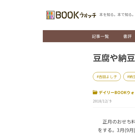
本を知る。本で知る
記事一覧
書評
豆腐や納豆
吉田よし子
納
デイリーBOOKウォ
2018/12/ 9
正月のおせち料
をする。3月(9