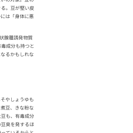
せる。豆が堅い皮
かには「身体に悪
状腺腫誘発物質
有毒成分も持つと
になるかもしれな
そやしょうゆも
は煮豆、きな粉な
大豆も、有毒成分
の豆臭を発するほ
持っているからと