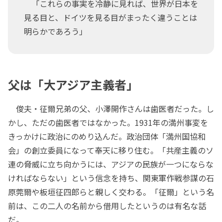
「これらの事実を冷静に見れば、世界が日本を
見る目と、ドイツを見る目がまったく違うことは
明らかであろう」
父は「大アジア主義者」
俊夫・征爾兄弟の父、小澤開作さんは歯医者だった。し
かし、ただの歯医者ではなかった。1931年の満州事変を
きっかけに政治にのめり込んだ。政治団体「満州国協和
会」の創立委員になって奉天に移り住む。「共産主義のソ
連の脅威に立ち向かうには、アジアの民族が一つにならな
ければならない」という信念を持ち、関東軍作戦参謀の石
原莞爾や板垣征四郎らと親しく交わる。「征爾」という名
前は、この二人の名前から借用したというのは有名な話
だ。