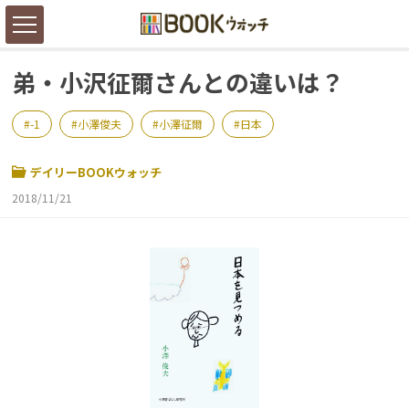
弟・小沢征爾さんとの違いは？
-1
小澤俊夫
小澤征爾
日本
デイリーBOOKウォッチ
2018/11/21