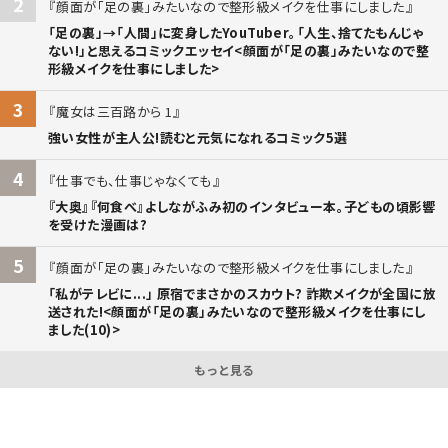
2
顔面が「足の裏」みたいなので整形級メイクを仕事にしました
「足の裏」→「人間」に変身したYouTuber。「人生、捨てたもんじゃ
ない!」と思えるコミックエッセイ<顔面が「足の裏」みたいなので整
形級メイクを仕事にしました>
3
魔女は三百路から 1
強い女性が主人公!読むと元気になれるコミック5選
4
仕事でも、仕事じゃなくても
『大奥』『何食べ』よしながふみ初のインタビュー本。子どもの頃影響
を受けた漫画は?
5
顔面が「足の裏」みたいなので整形級メイクを仕事にしました
「私がテレビに...」 原宿でまさかのスカウト? 詐欺メイクが全国に放
送された!<顔面が「足の裏」みたいなので整形級メイクを仕事にし
ました(10)>
もっと見る