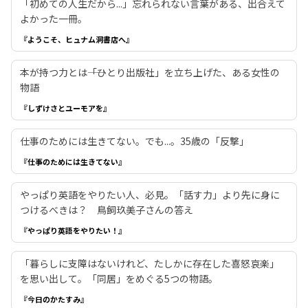
「初めての人生だから...」忘れられない言葉がある、出合えて
よかった一冊。
『ようこそ、ヒュナム洞書店へ』
本が持つ力とは――「ひとり出版社」を立ち上げた、ある女性の
物語
『しずけさとユーモアを』
仕事のためには生きてない。でも...。35歳の「反撃」
『仕事のためには生きてない』
やっぱり英語をやりたい人、必見。「話す力」より先に身に
つけるべきは？ 鳥飼玖美子さんの答え
『やっぱり英語をやりたい！』
「暮らしに支障はないけれど、たしかに存在した喜怒哀楽」
を思い出して。「同居」をめぐる5つの物語。
『今日のかたすみ』