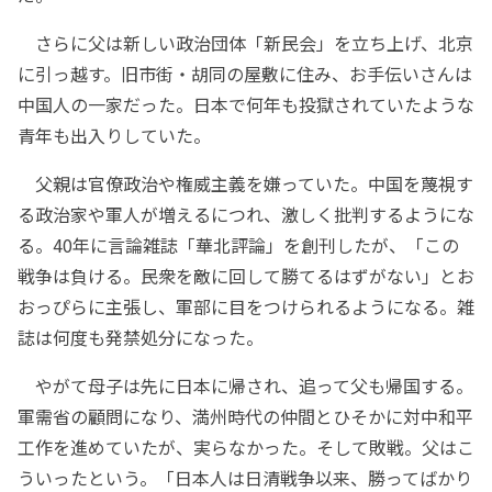
さらに父は新しい政治団体「新民会」を立ち上げ、北京
に引っ越す。旧市街・胡同の屋敷に住み、お手伝いさんは
中国人の一家だった。日本で何年も投獄されていたような
青年も出入りしていた。
父親は官僚政治や権威主義を嫌っていた。中国を蔑視す
る政治家や軍人が増えるにつれ、激しく批判するようにな
る。40年に言論雑誌「華北評論」を創刊したが、「この
戦争は負ける。民衆を敵に回して勝てるはずがない」とお
おっぴらに主張し、軍部に目をつけられるようになる。雑
誌は何度も発禁処分になった。
やがて母子は先に日本に帰され、追って父も帰国する。
軍需省の顧問になり、満州時代の仲間とひそかに対中和平
工作を進めていたが、実らなかった。そして敗戦。父はこ
ういったという。「日本人は日清戦争以来、勝ってばかり