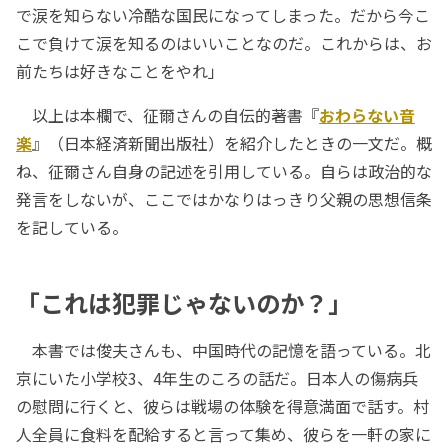
で涙を知らない冷酷な国民になってしまった。だから今こ
こで負けて涙を知るのはいいことなのだ。これからは、お
前たちは好きなことをやれ」
以上は本欄で、征爾さんの自伝的著書『
おわらない音
楽
』（日本経済新聞出版社）を紹介したときの一文だ。概
ね、征爾さん自身の記述を引用している。自らは政治的な
発言をしないが、ここではかなりはっきり父親の思想信条
を記している。
「これは犯罪じゃないのか？」
本書では俊夫さんも、中国時代の記憶を語っている。北
京にいた小学校3、4年生のころの話だ。日本人の傷病兵
の慰問に行くと、彼らは戦場の体験を得意満面で話す。村
人全員に食料を配給すると言って集め、彼らを一軒の家に