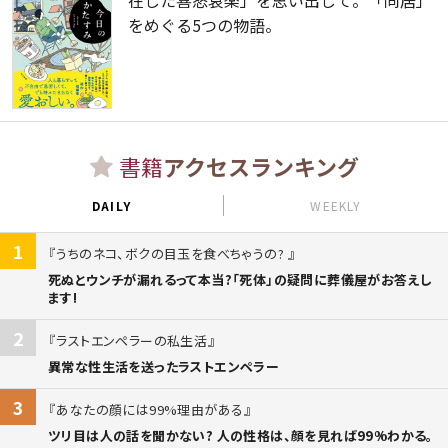
をめぐる5つの物語。
書籍
アクセスランキング
DAILY
WEEKLY
1
うちのネコ、ボクの目玉を食べちゃうの?
死ぬとウンチが漏れるって本当?「死体」の疑問に葬儀屋がお答えし
ます!
2
ラストエンペラーの私生活
異常な性生活を送ったラストエンペラー
3
あなたの顔には99%理由がある
ツリ目は人の話を聞かない? 人の性格は、顔を見れば99%わかる。