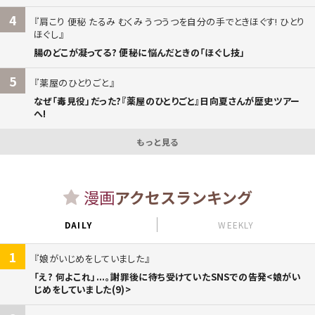
4
肩こり 便秘 たるみ むくみ うつうつを自分の手でときほぐす! ひとり
ほぐし
腸のどこが凝ってる? 便秘に悩んだときの「ほぐし技」
5
薬屋のひとりごと
なぜ「毒見役」だった?『薬屋のひとりごと』日向夏さんが歴史ツアー
へ!
もっと見る
漫画
アクセスランキング
DAILY
WEEKLY
1
娘がいじめをしていました
「え? 何よこれ」...。謝罪後に待ち受けていたSNSでの告発<娘がい
じめをしていました(9)>