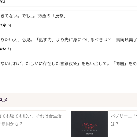
を』
てない。でも...。35歳の「反撃」
てない』
やりたい人、必見。「話す力」より先に身につけるべきは？ 鳥飼玖美
たい！』
ないけれど、たしかに存在した喜怒哀楽」を思い出して。「同居」をめ
スメ
寝ても寝ても眠い。それは食生活
パゾリーニ「
が原因かも？
は？