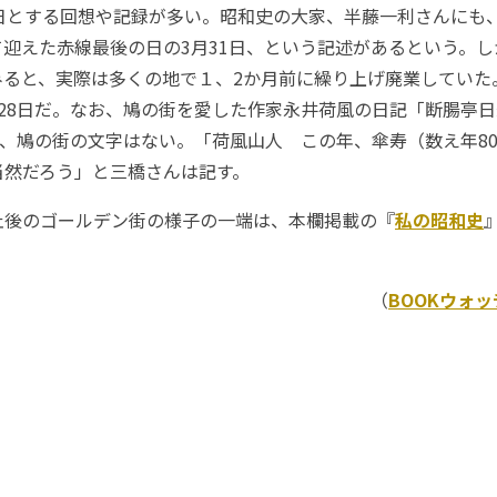
了日とする回想や記録が多い。昭和史の大家、半藤一利さんにも
迎えた赤線最後の日の3月31日、という記述があるという。
ると、実際は多くの地で１、2か月前に繰り上げ廃業していた。
28日だ。なお、鳩の街を愛した作家永井荷風の日記「断腸亭日
も、鳩の街の文字はない。「荷風山人 この年、傘寿（数え年8
当然だろう」と三橋さんは記す。
後のゴールデン街の様子の一端は、本欄掲載の『
私の昭和史
（
BOOKウォ