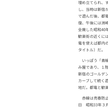
埋め立てられ、
し、当時は新宿
で遊んだ後、都
復、午後には洲
全廃した昭和4
歓楽街の近くに
電を使えば都内
タイトル）だ。
いっぽう「青線
み屋であり、１
新宿のゴールデ
カーブして続く
地だ。都電と歓
赤線は売春防止
日 昭和33年３