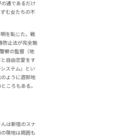
界の通であるだけ
たずむ女たちの不
明を恥じた。戦
売春防止法が完全施
、警察の監督（地
客と自由恋愛をす
春システム」とい
宿のように遊郭地
のところもある。
さんは新宿のスナ
崎の現地は周囲も