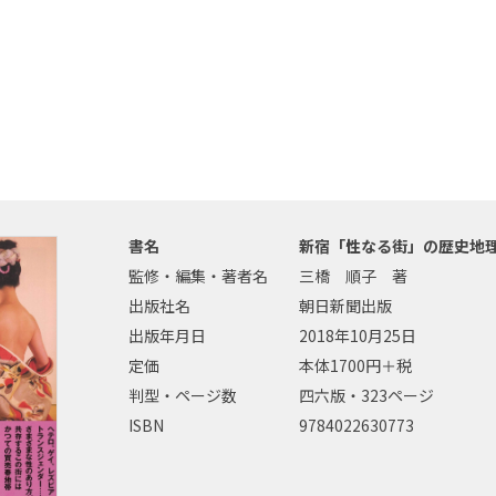
書名
新宿「性なる街」の歴史地
監修・編集・著者名
三橋 順子 著
出版社名
朝日新聞出版
出版年月日
2018年10月25日
定価
本体1700円＋税
判型・ページ数
四六版・323ページ
ISBN
9784022630773