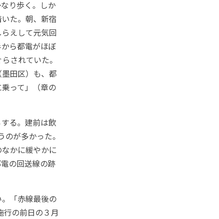
かなり歩く。しか
着いた。朝、新宿
しらえして元気回
半から都電がほぼ
ぐらされていた。
（墨田区）も、都
に乗って」（章の
ろする。建前は飲
うのが多かった。
のなかに緩やかに
都電の回送線の跡
い。「赤線最後の
施行の前日の３月