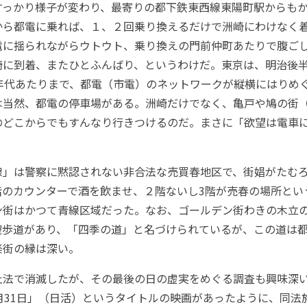
すっかり様子が変わり、最寄りの都下鉄東西線東陽町駅からも
から都電に乗れば、１、２回乗り換えるだけで洲崎にわけなく
電に揺られながらウトウト、乗り換えの門前仲町あたりで腹ご
崎に到着、またひとふんばり、というわけだ。東京は、明治後
0年代あたりまで、都電（市電）のネットワークが縦横にはりめ
は当然、都電の停車場がある。洲崎だけでなく、亀戸や鳩の街
のどこからでもすんなり行きつけるのだ。まさに「欲望は電車
」は警察に黙認されない非合法な売買春地区で、街娼がたむ
階のカウンターで酒を飲ませ、２階ないし3階が売春の場所とい
ン街はかつて青線区域だった。なお、ゴールデン街わきの木立
遊歩道があり、「四季の道」と名づけられているが、この道は
楽街の縁は深い。
法で消滅したが、その最後の日の虚実をめぐる調査も興味深
月31日」（日活）というタイトルの映画があったように、同法