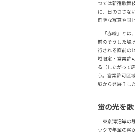
つては新宿歌舞
に、日のささな
鮮明な写真や同
「赤線」とは、
前のそうした場所
行される直前の1
域限定・営業許
る（したがって
う。営業許可区
域から発展？し
蛍の光を歌
東京湾沿岸の埋
ックで年輩の客