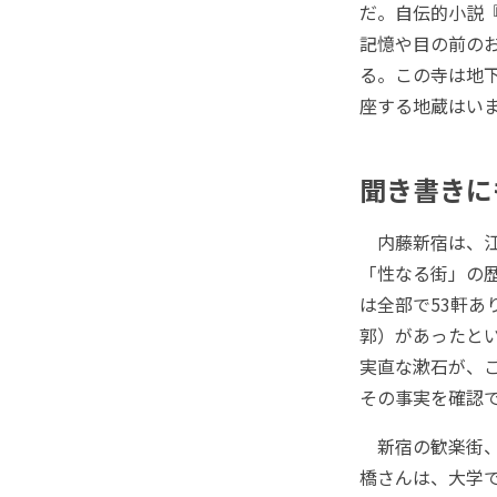
だ。自伝的小説
記憶や目の前の
る。この寺は地
座する地蔵はい
聞き書きに
内藤新宿は、江
「性なる街」の
は全部で53軒あ
郭）があったと
実直な漱石が、
その事実を確認
新宿の歓楽街、
橋さんは、大学