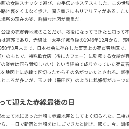
伎町の女装スナックで遊び、お手伝いホステスもした、この世
い路地裏をくまなく歩き、聞き書きにもリアリティがある。た
じ場所の現在の姿、詳細な地図が貴重だ。
公認の売買春地域のことだが、戦後になってできたと知って不
は遊郭であり、赤線は「太平洋戦争後の1946年12月から、
958年3月末まで、日本社会に存在した事実上の売買春地区で
可）のもとで、特殊飲食店（後にカフェー）に勤務する女給が
店の業者は何ら関知しない）という建前で成り立っていた売買
域を地図上に赤線で区切ったからその名がついたとされる。新
たところが多いが、玉ノ井（墨田区）のように私娼街がルーツ
って迎えた赤線最後の日
め立て地にあった洲崎も赤線地帯としてよく知られた。三橋
から、一日で新宿と洲崎をはしごできたと聞き、驚く。今、洲