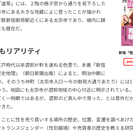
『道草』には、２階の格子窓から通りを見下ろした
お寺にある大きな地蔵によじ登ったことが描かれ
下鉄新宿御苑駅近くにある太宗寺であり、境内に鎮
まも健在だ。
もリアリティ
新宿「性
am
戸時代以来遊郭が軒を連ねる色里で、本書『新宿
歴史地理』（朝日新聞出版）によると、明治中期に
り、そのうち仲町（太宗寺入口～今の御苑大通りあたり）には1
いう。地図にも太宗寺が遊郭地域の中心付近に明示されている
ごく一時期ではあるが、遊郭のど真ん中で育った、とは意外だ
できた。
ことに性を売り買いする場所の歴史、位置、変遷を調べあげ
でトランスジェンダー（性別越境）や売買春の歴史を教える研