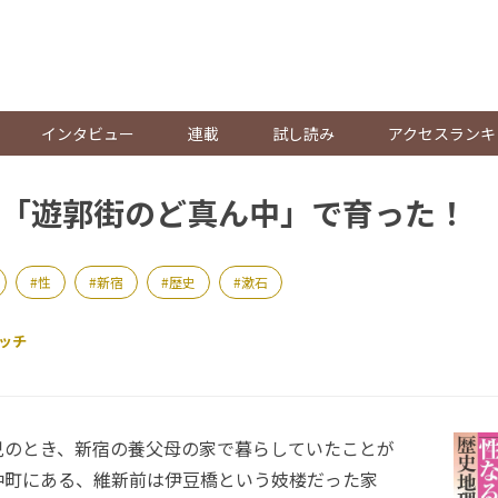
。
インタビュー
連載
試し読み
アクセスランキ
「遊郭街のど真ん中」で育った！
性
新宿
歴史
漱石
ッチ
のとき、新宿の養父母の家で暮らしていたことが
仲町にある、維新前は伊豆橋という妓楼だった家