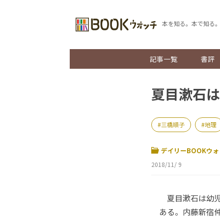
本を知る。本で知る
記事一覧
書評
夏目漱石は
三橋順子
地理
デイリーBOOKウォ
2018/11/ 9
夏目漱石は幼児
ある。内藤新宿