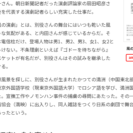
一さん。朝日新聞記者だった演劇評論家の扇田昭彦さ
役を代表する演劇記者らしい充実した仕事だ。
の演劇」とは、別役さんの舞台にはいつも乾いた風
うな気配がある、と内田さんが感じているからだ。そ
電信柱だけ、登場人物は男1、男2、男3、女1、女2と
風
っけない。不条理劇といえば『ゴドーを待ちながら』
ベケットが有名だが、別役さんはその試みを継承した
a
ける。
風景を探しに、別役さんが生まれたかつての満洲（中国東北
東京外国語学校（現東京外国語大学）でロシア語を学び、満洲
た。宣撫工作やノモンハン事件の捕虜の尋問にあたった。その
画協会（満映）に出入りし、同人雑誌をつくり日系の劇団で舞
あったという。