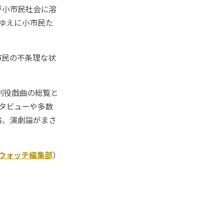
が小市民社会に溶
ゆえに小市民た
市民の不条理な状
別役戯曲の総覧と
タビューや多数
論、演劇論がまさ
いる。
Kウォッチ編集部
）