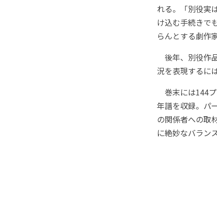
れる。「別役実
け込む手続きで
らんとする劇作
後年、別役作品
況を表現するに
巻末には144
年譜を収録。パ
の関係者への取
に絶妙なバラン