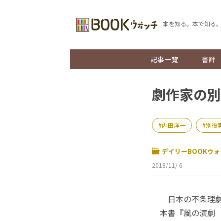
本を知る。本で知る
記事一覧
書評
劇作家の別
内田洋一
別役
デイリーBOOKウォ
2018/11/ 6
日本の不条理劇
本書『風の演劇