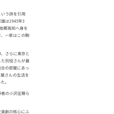
という詩を引用
は1945年3
故郷高知へ身を
で、一家はこの駒
市、さらに東京と
した別役さんが最
組合の部屋にあっ
官屋さんの生活を
いた。
揮者の小沢征爾ら
役演劇の核心にふ