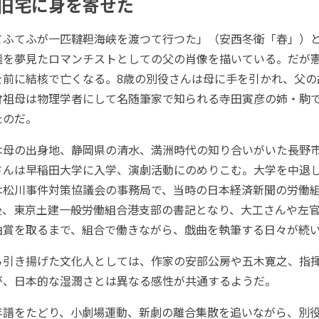
旧宅に身を寄せた
ふてふが一匹韃靼海峡を渡つて行つた」（安西冬衛「春」）
を夢見たロマンチストとしての父の肖像を描いている。だが憲雄
を前に結核で亡くなる。8歳の別役さんは母に手を引かれ、父の
曾祖母は物理学者にして名随筆家で知られる寺田寅彦の姉・駒
たのだ。
母の出身地、静岡県の清水、満洲時代の知り合いがいた長野
さんは早稲田大学に入学、演劇活動にのめりこむ。大学を中退
は松川事件対策協議会の事務局で、当時の日本経済新聞の労働
後、東京土建一般労働組合港支部の書記となり、大工さんや左
曲賞を取るまで、組合で働きながら、戯曲を執筆する日々が続
引き揚げた文化人としては、作家の安部公房や五木寛之、指
が、日本的な湿潤さとは異なる感性が共通するようだ。
譜をたどり、小劇場運動、新劇の離合集散を追いながら、別