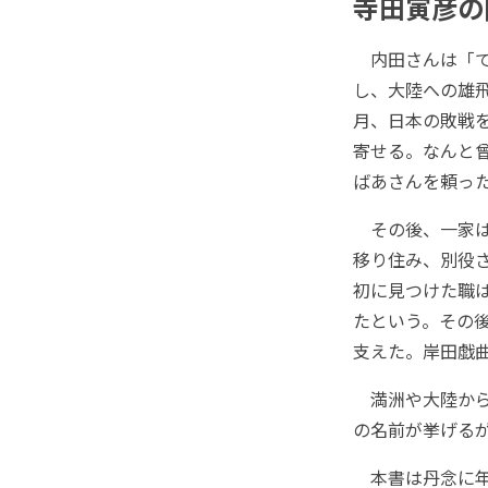
寺田寅彦の
内田さんは「て
し、大陸への雄飛
月、日本の敗戦
寄せる。なんと
ばあさんを頼っ
その後、一家は
移り住み、別役
初に見つけた職
たという。その
支えた。岸田戯
満洲や大陸から
の名前が挙げる
本書は丹念に年