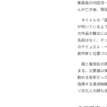
集委員の内田洋
んが亡き後、現
タイトルの「風
が吹いているよ
の作品の舞台には
名前はなく、そ
のサミュエル・
劇作家と位置づ
風と電信柱の原
まる。父憲雄は
勤める官吏だっ
指揮する満洲映
リ文化人の顔も