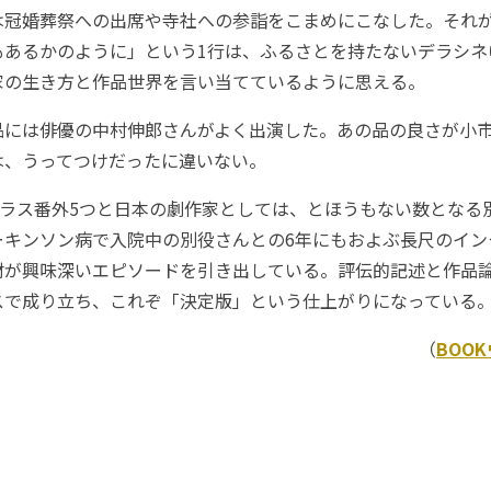
は冠婚葬祭への出席や寺社への参詣をこまめにこなした。それ
もあるかのように」という1行は、ふるさとを持たないデラシネ
家の生き方と作品世界を言い当てているように思える。
には俳優の中村伸郎さんがよく出演した。あの品の良さが小
は、うってつけだったに違いない。
プラス番外5つと日本の劇作家としては、とほうもない数となる
ーキンソン病で入院中の別役さんとの6年にもおよぶ長尺のイン
材が興味深いエピソードを引き出している。評伝的記述と作品
スで成り立ち、これぞ「決定版」という仕上がりになって
（
BOO