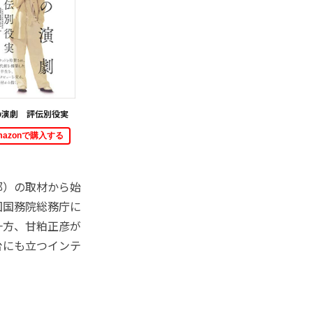
の演劇 評伝別役実
mazonで購入する
部）の取材から始
国国務院総務庁に
一方、甘粕正彦が
台にも立つインテ