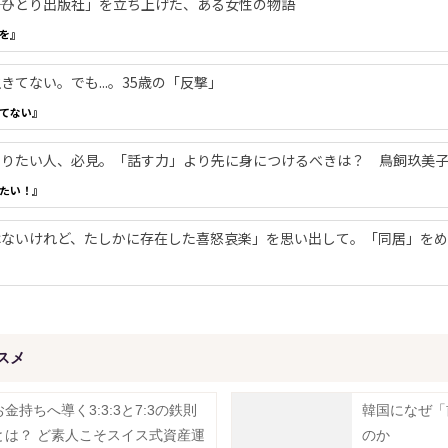
―「ひとり出版社」を立ち上げた、ある女性の物語
を』
てない。でも...。35歳の「反撃」
てない』
やりたい人、必見。「話す力」より先に身につけるべきは？ 鳥飼玖美
たい！』
ないけれど、たしかに存在した喜怒哀楽」を思い出して。「同居」をめ
スメ
お金持ちへ導く3:3:3と7:3の鉄則
韓国になぜ「
とは？ ど素人こそスイス式資産運
のか