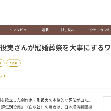
。
インタビュー
連載
試し読み
アクセスランキ
役実さんが冠婚葬祭を大事にするワ
実
演劇
ッチ
を確立した劇作家・別役実の本格的な評伝が出た。
 評伝別役実』（白水社）の著者は、日本経済新聞編