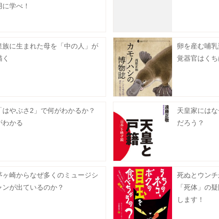
用に学べ！
皇族に生まれた母を「中の人」が
卵を産む哺乳
描く
覚器官はくち
「はやぶさ2」で何がわかるか？
天皇家にはな
がわかる
だろう？
茅ヶ崎からなぜ多くのミュージシ
死ぬとウンチ
ャンが出ているのか？
「死体」の疑
します！