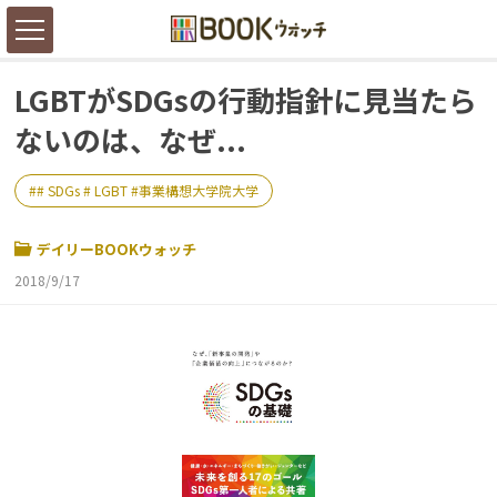
LGBTがSDGsの行動指針に見当たら
ないのは、なぜ...
# SDGs # LGBT #事業構想大学院大学
デイリーBOOKウォッチ
2018/9/17