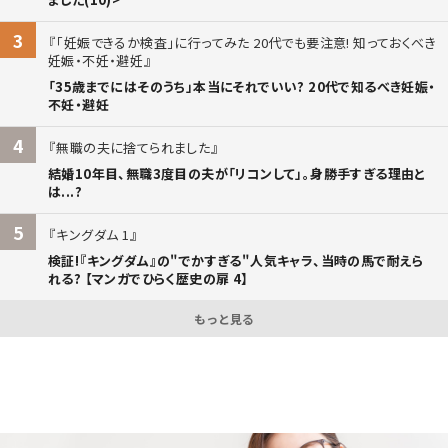
3
「妊娠できるか検査」に行ってみた 20代でも要注意! 知っておくべき
妊娠・不妊・避妊
「35歳までにはそのうち」本当にそれでいい? 20代で知るべき妊娠・
不妊・避妊
4
無職の夫に捨てられました
結婚10年目、無職3度目の夫が「リコンして」。身勝手すぎる理由と
は...?
5
キングダム 1
検証!『キングダム』の"でかすぎる"人気キャラ、当時の馬で耐えら
れる? 【マンガでひらく歴史の扉 4】
もっと見る