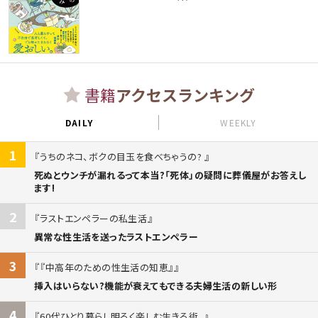
書籍
アクセスランキング
DAILY
WEEKLY
1
うちのネコ、ボクの目玉を食べちゃうの?
死ぬとウンチが漏れるって本当?「死体」の疑問に葬儀屋がお答えし
ます!
2
ラストエンペラーの私生活
異常な性生活を送ったラストエンペラー
3
『中高年のための性生活の知恵』
挿入はいらない?機能が衰えてもできる夫婦生活の新しい形
4
60代ひとり暮らし明るく楽しむ生きる術。