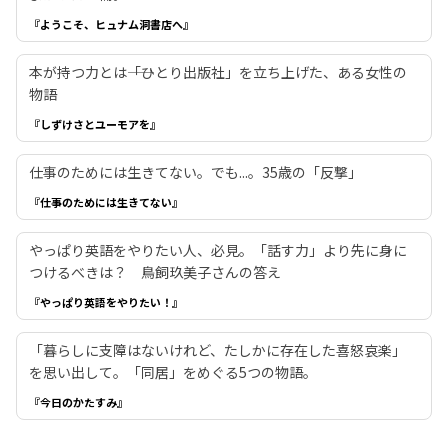
『ようこそ、ヒュナム洞書店へ』
本が持つ力とは――「ひとり出版社」を立ち上げた、ある女性の
物語
『しずけさとユーモアを』
仕事のためには生きてない。でも...。35歳の「反撃」
『仕事のためには生きてない』
やっぱり英語をやりたい人、必見。「話す力」より先に身に
つけるべきは？ 鳥飼玖美子さんの答え
『やっぱり英語をやりたい！』
「暮らしに支障はないけれど、たしかに存在した喜怒哀楽」
を思い出して。「同居」をめぐる5つの物語。
『今日のかたすみ』