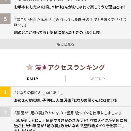
お手本にしたい62歳。Mimiさんがおしゃれで楽しそうな理由とは?
5
肩こり 便秘 たるみ むくみ うつうつを自分の手でときほぐす! ひとり
ほぐし
腸のどこが凝ってる? 便秘に悩んだときの「ほぐし技」
もっと見る
漫画
アクセスランキング
DAILY
WEEKLY
1
となりの関くん じゅにあ 1
あの2人が結婚、子供も。人気漫画『となりの関くん』の10年後
2
顔面が「足の裏」みたいなので整形級メイクを仕事にしました
「私がテレビに...」 原宿でまさかのスカウト? 詐欺メイクが全国に放
送された!<顔面が「足の裏」みたいなので整形級メイクを仕事にし
ました(10)>