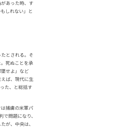
為があった時、す
かもしれない」と
ったとされる。そ
た。死ぬことを承
撃墜せよ」など
言えば、現代に生
だった、と総括す
では捕虜の米軍パ
判で問題になり、
したが、中央は、