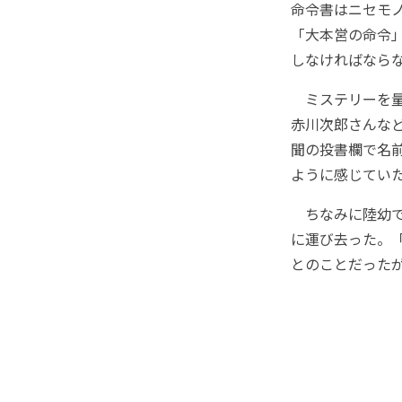
命令書はニセモ
「大本営の命令
しなければなら
ミステリーを量
赤川次郎さんな
聞の投書欄で名
ように感じてい
ちなみに陸幼で
に運び去った。
とのことだった