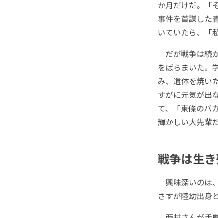
か月だけだ。「そ
事件を首謀した
いていたら、「
だが戦争は続か
をばらまいた。
み、遺体を焼い
すがに元気が出
て、「東條のバ
輝かしい大先輩
戦争は生き
興味深いのは、
さすが陸幼出身
西村さんが手厳