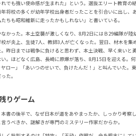
れでも強い使命感が生まれた」という。選抜エリート教育の結果
青年将校の多くが幼年学校出身者だったことを引合いに出し、
私たちも昭和維新に走ったかもしれない」と書いている。
なかった。本土空襲が激しくなり、8月2日にはＢ29編隊が陸
学校が炎上、生徒7人、教師3人が亡くなった。翌日、材木を集
た。昨日までは戦争に負けると思わず、本土決戦、早く来いと
ない。ほどなく広島、長崎に原爆が落ち、8月15日を迎える。
カヤロー」「あいつのせいで、負けたんだ！」と叫んでいた。
だった。
残りゲーム
本書の後半で、なぜ日本が道をあやまったか、しっかり考察し
と言うべきか、謎解きが専門のミステリー作家だからか。
しく批判するのは「特攻」「玉砕」作戦だ。命を粗末にして