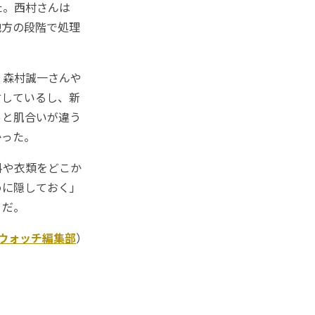
た。西村さんは
地方の段階で処理
、森村誠一さんや
言しているし、新
っと肌合いが違う
かった。
料や衣類をどこか
めに隠しておく」
うだ。
Kウォッチ編集部
）