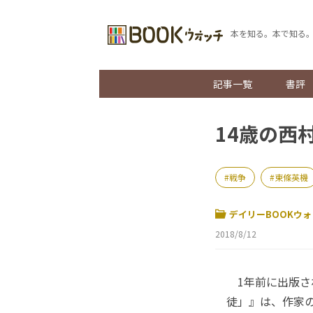
本を知る。本で知る
記事一覧
書評
14歳の西
戦争
東條英機
デイリーBOOKウォ
2018/8/12
1年前に出版され
徒」』は、作家