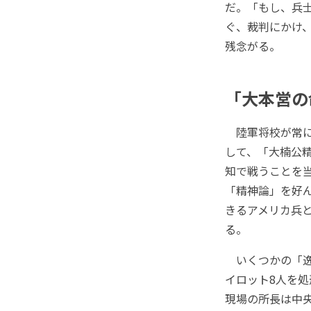
だ。「もし、兵
ぐ、裁判にかけ
残念がる。
「大本営の
陸軍将校が常に
して、「大楠公
知で戦うことを
「精神論」を好
きるアメリカ兵
る。
いくつかの「逸
イロット8人を
現場の所長は中