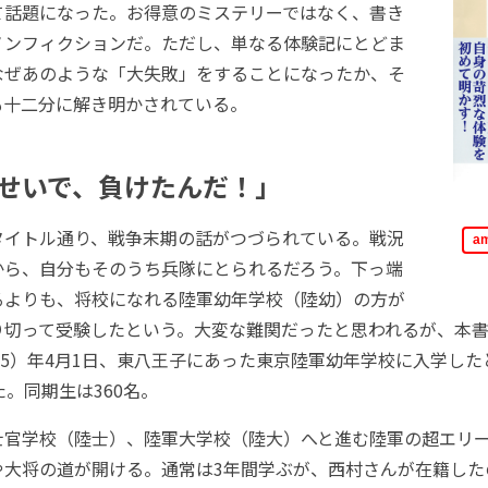
て話題になった。お得意のミステリーではなく、書き
ノンフィクションだ。ただし、単なる体験記にとどま
なぜあのような「大失敗」をすることになったか、そ
も十二分に解き明かされている。
せいで、負けたんだ！」
イトル通り、戦争末期の話がつづられている。戦況
a
から、自分もそのうち兵隊にとられるだろう。下っ端
るよりも、将校になれる陸軍幼年学校（陸幼）の方が
り切って受験したという。大変な難関だったと思われるが、本
945）年4月1日、東八王子にあった東京陸軍幼年学校に入学し
た。同期生は360名。
官学校（陸士）、陸軍大学校（陸大）へと進む陸軍の超エリー
や大将の道が開ける。通常は3年間学ぶが、西村さんが在籍した