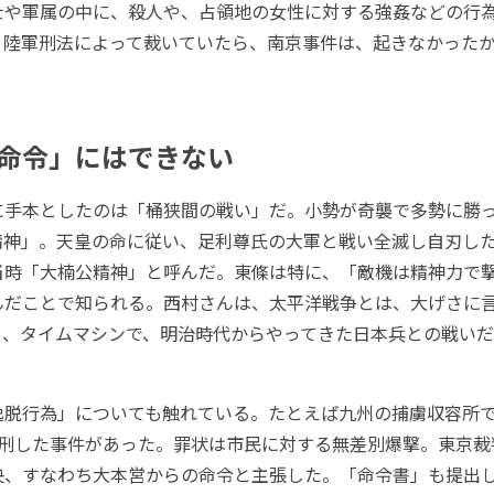
士や軍属の中に、殺人や、占領地の女性に対する強姦などの行
、陸軍刑法によって裁いていたら、南京事件は、起きなかった
命令」にはできない
手本としたのは「桶狭間の戦い」だ。小勢が奇襲で多勢に勝
精神」。天皇の命に従い、足利尊氏の大軍と戦い全滅し自刃し
当時「大楠公精神」と呼んだ。東條は特に、「敵機は精神力で
んだことで知られる。西村さんは、太平洋戦争とは、大げさに
と、タイムマシンで、明治時代からやってきた日本兵との戦い
脱行為」についても触れている。たとえば九州の捕虜収容所
処刑した事件があった。罪状は市民に対する無差別爆撃。東京裁
央、すなわち大本営からの命令と主張した。「命令書」も提出