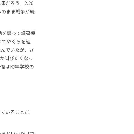
だろう。2.26
あのまま戦争が続
幼を襲って焼夷弾
めてやぐらを組
勇んでいたが、さ
何か叫びたくなっ
東條は幼年学校の
ていることだ。
いるというだけで