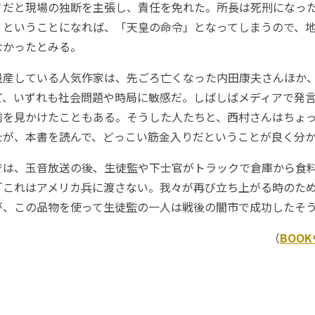
ノだと現場の独断を主張し、責任を免れた。所長は死刑になっ
」ということになれば、「天皇の命令」となってしまうので、
なかったとみる。
産している人気作家は、先ごろ亡くなった内田康夫さんほか
ど、いずれも社会問題や時局に敏感だ。しばしばメディアで発
前を見かけたこともある。そうした人たちと、西村さんはちょ
たが、本書を読んで、どっこい筋金入りだということが良く分
は、玉音放送の後、生徒監や下士官がトラックで倉庫から食
「これはアメリカ兵に渡さない。我々が再び立ち上がる時のた
が、この品物を使って生徒監の一人は戦後の闇市で成功したそ
（
BOO