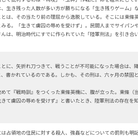
は、生き残った人数が多い方が勝ちになる「生き残りゲーム」
ことは、その当たり前の理屈から逸脱している。そこには東條
とみる。「生きて虜囚の辱めを受けず」。民間人までサイパン
さんは、明治時代にすでに作られていた「陸軍刑法」を引き合
とに、矢折れ刀つきて、戦うことが不可能になった場合は、
と、書かれているのである。しかも、その刑は、六ヶ月の禁固
めて『戦時訓』をつくった東條英機に、腹が立った。東條（
生きて虜囚の辱めを受けず』と書いたとき、陸軍刑法の存在を
」
は占領地の住民に対する殺人、強姦などについての罰則も明