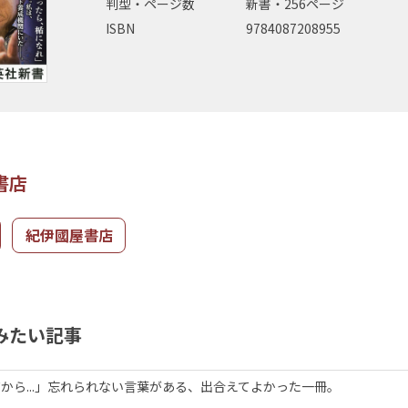
判型・ページ数
新書・256ページ
ISBN
9784087208955
書店
紀伊國屋書店
みたい記事
から...」忘れられない言葉がある、出合えてよかった一冊。