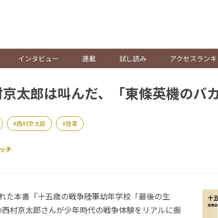
。
インタビュー
連載
試し読み
アクセスランキ
村京太郎は叫んだ、「東條英機のバ
西村京太郎
陸軍
ッチ
た本書『十五歳の戦争――陸軍幼年学校「最後の生
の西村京太郎さんが少年時代の戦争体験をリアルに振