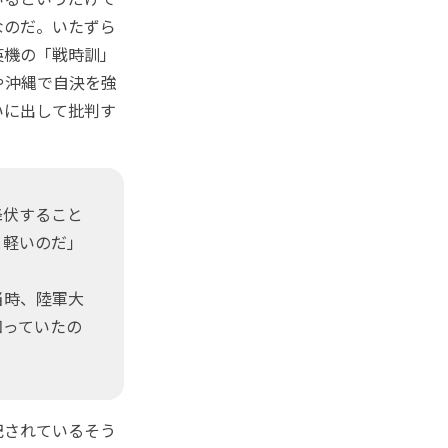
なのだ。いたずら
英機の「戦時訓」
や沖縄で自決を強
いに出して批判す
降伏すること
と軽いのだ」
当時、陸軍大
知っていたの
記されているそう