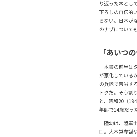
り返った本とし
下ろしの自伝的
らない。日本が
のナゾについて
「あいつの
本書の前半はタ
が悪化している
の兵隊で苦労す
トクだ。そう割
と、昭和20（1
年齢で14歳だっ
陸幼は、陸軍士
口。大本営参謀