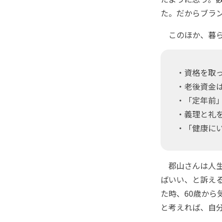
た。だからブラ
このほか、暮ら
・資格を取
・老後資金
・「定年前
・義理と礼
・「健康に
郡山さんは人生
ばいい、と訴え
た時、60歳から
と考えれば、自