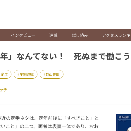
。
インタビュー
連載
試し読み
アクセスランキ
年」なんてない！ 死ぬまで働こう
定年
早期退職
郡山史郎
ッチ
近の定番ネタは、定年前後に「すべきこと」と
ないこと」の二つ。両者は表裏一体であり、おお