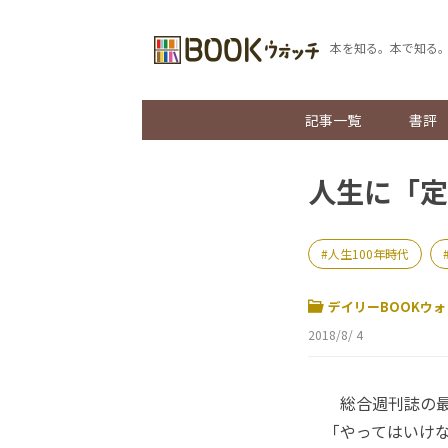
本を知る。本で知る
記事一覧
書評
人生に「定
人生100年時代
デイリーBOOKウォ
2018/8/ 4
総合週刊誌の最
「やってはいけ