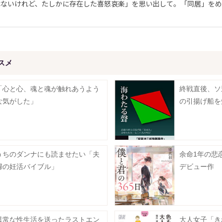
ないけれど、たしかに存在した喜怒哀楽」を思い出して。「同居」をめ
スメ
「心と心、魂と魂が触れあうよう
終戦直後、ソ
な気がした」
の引揚げ船を
うちのダンナにも読ませたい「夫
余命1年の悲
婦の妊活バイブル」
デビュー作
異常な性生活を送ったラストエン
大人女子「き