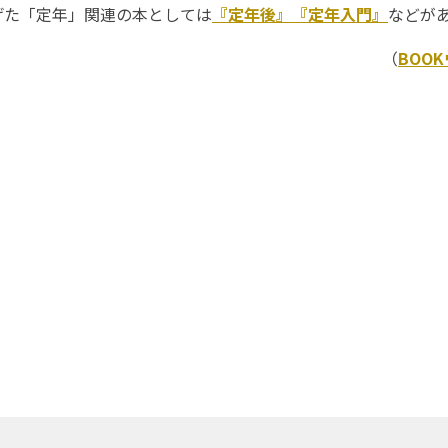
た「定年」関連の本としては
『定年後』
『定年入門』
など
（
BOO