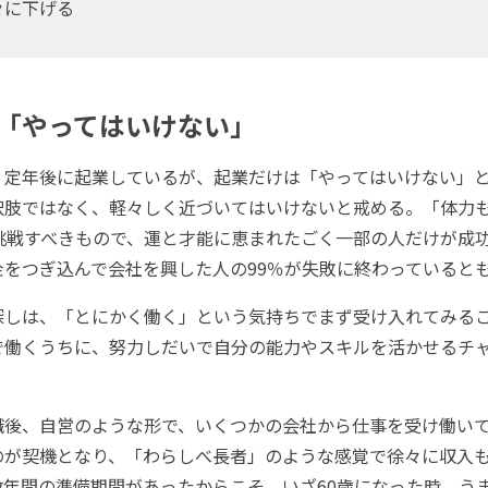
々に下げる
「やってはいけない」
定年後に起業しているが、起業だけは「やってはいけない」と
択肢ではなく、軽々しく近づいてはいけないと戒める。「体力
に挑戦すべきもので、運と才能に恵まれたごく一部の人だけが成
金をつぎ込んで会社を興した人の99％が失敗に終わっていると
しは、「とにかく働く」という気持ちでまず受け入れてみる
で働くうちに、努力しだいで自分の能力やスキルを活かせるチ
後、自営のような形で、いくつかの会社から仕事を受け働い
のが契機となり、「わらしべ長者」のような感覚で徐々に収入
数年間の準備期間があったからこそ、いざ60歳になった時、う