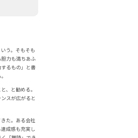
いう。そもそも
も胆力も満ちあふ
功するもの」と書
も。
こと、と勧める。
ャンスが広がると
てきた。ある会社
も達成感も充実し
まく「離陸」でき