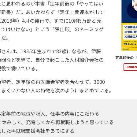
たと思われるのが本書『定年前後の「やってはい
春新書）だ。あいかわらず「定年」関連本が出て
2018年）4月の発行で、すでに10刷5万部と売
ってはいけない」という「禁止形」のネーミング
うだ。
んは、1935年生まれで83歳になるが、伊藤
定年前後の
顧問などを経て、自分で起こした人材紹介会社の
現役で働いている。
ama
望者、定年後の再就職希望者を合わせて、3000
うまくいかない人の特徴を次のようにまとめている。
も定年前の地位や収入、仕事の内容にこだわる
ひと休みして、充電してから再就職しようと思っている
意した再就職支援会社をあてにする