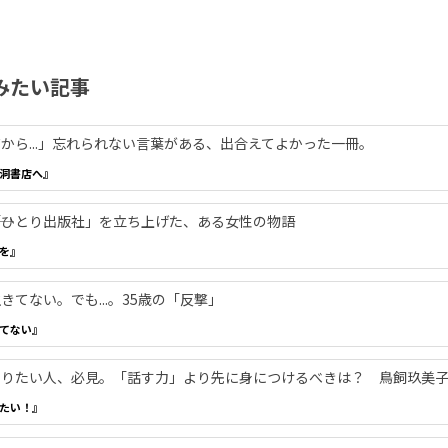
みたい記事
から...」忘れられない言葉がある、出合えてよかった一冊。
洞書店へ』
―「ひとり出版社」を立ち上げた、ある女性の物語
を』
てない。でも...。35歳の「反撃」
てない』
やりたい人、必見。「話す力」より先に身につけるべきは？ 鳥飼玖美
たい！』