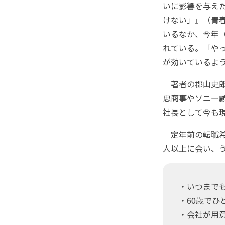
いに影響を与え
けない」』（青
いるなか、今年（
れている。「や
が効いているよ
著者の郡山史郎さ
忠商事やソニー
社長として今も
定年前の転職希
人以上に会い、
・いつまで
・60歳で
・会社が用