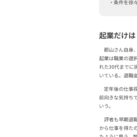
・条件を徐
起業だけは
郡山さん自身、
起業は職業の選
れた30代まで
いている。退職
定年後の仕事探
前向きな気持ち
いう。
評者も早期退職
から仕事を得た
たように思う。