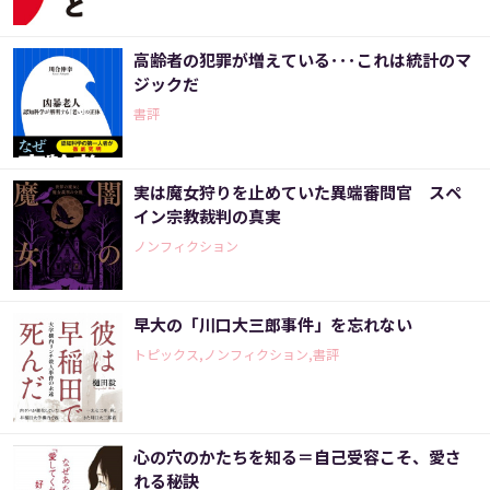
高齢者の犯罪が増えている･･･これは統計のマ
ジックだ
書評
実は魔女狩りを止めていた異端審問官 スペ
イン宗教裁判の真実
ノンフィクション
早大の「川口大三郎事件」を忘れない
トピックス,ノンフィクション,書評
心の穴のかたちを知る＝自己受容こそ、愛さ
れる秘訣