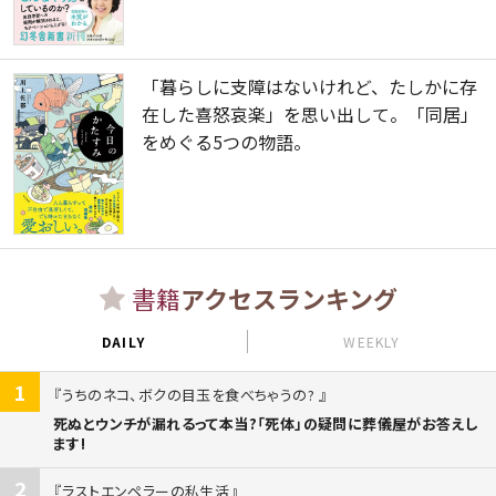
「暮らしに支障はないけれど、たしかに存
在した喜怒哀楽」を思い出して。「同居」
をめぐる5つの物語。
書籍
アクセスランキング
DAILY
WEEKLY
1
うちのネコ、ボクの目玉を食べちゃうの?
死ぬとウンチが漏れるって本当?「死体」の疑問に葬儀屋がお答えし
ます!
2
ラストエンペラーの私生活