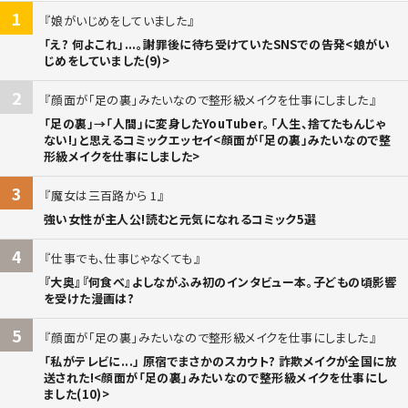
1
娘がいじめをしていました
「え? 何よこれ」...。謝罪後に待ち受けていたSNSでの告発<娘がい
じめをしていました(9)>
2
顔面が「足の裏」みたいなので整形級メイクを仕事にしました
「足の裏」→「人間」に変身したYouTuber。「人生、捨てたもんじゃ
ない!」と思えるコミックエッセイ<顔面が「足の裏」みたいなので整
形級メイクを仕事にしました>
3
魔女は三百路から 1
強い女性が主人公!読むと元気になれるコミック5選
4
仕事でも、仕事じゃなくても
『大奥』『何食べ』よしながふみ初のインタビュー本。子どもの頃影響
を受けた漫画は?
5
顔面が「足の裏」みたいなので整形級メイクを仕事にしました
「私がテレビに...」 原宿でまさかのスカウト? 詐欺メイクが全国に放
送された!<顔面が「足の裏」みたいなので整形級メイクを仕事にし
ました(10)>