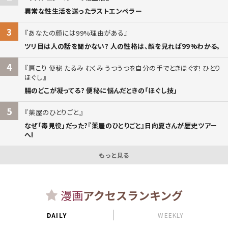
異常な性生活を送ったラストエンペラー
3
あなたの顔には99%理由がある
ツリ目は人の話を聞かない? 人の性格は、顔を見れば99%わかる。
4
肩こり 便秘 たるみ むくみ うつうつを自分の手でときほぐす! ひとり
ほぐし
腸のどこが凝ってる? 便秘に悩んだときの「ほぐし技」
5
薬屋のひとりごと
なぜ「毒見役」だった?『薬屋のひとりごと』日向夏さんが歴史ツアー
へ!
もっと見る
漫画
アクセスランキング
DAILY
WEEKLY