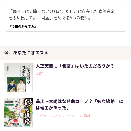
「暮らしに支障はないけれど、たしかに存在した喜怒哀楽」
を思い出して。「同居」をめぐる5つの物語。
『今日のかたすみ』
今、あなたにオススメ
大正天皇に「側室」はいたのだろうか？
書評
品川～大崎はなぜ急カーブ？「妙な線路」に
は理由があった。
トピックス,ノンフィクション,書評