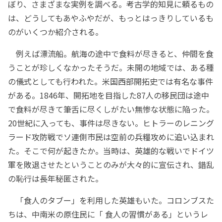
ぼり、さまざまな実例を調べる。考古学的知見に頼るもの
は、どうしてもあやふやだが、もっとはっきりしているも
のがいくつか紹介される。
例えば漂流船。航海の途中で食料が尽きると、仲間を食
うことが珍しくなかったそうだ。未開の地域では、ある種
の儀式としても行われた。米国西部開拓史では有名な事件
がある。1846年、開拓地を目指した87人の移民団は途中
で食料が尽きて筆舌に尽くしがたい無惨な状態に陥った。
20世紀に入っても、事件は尽きない。ヒトラーのレニング
ラード攻防戦でソ連側市民は空前の兵糧攻めに追い込まれ
た。そこで何が起きたか。当時は、英雄的な戦いでドイツ
軍を敗退させたということのみが大々的に宣伝され、錯乱
の恥行は長年秘匿された。
「食人のタブー」を利用した英雄もいた。コロンブスた
ちは、中南米の原住民に「 食人の習慣がある」というレ