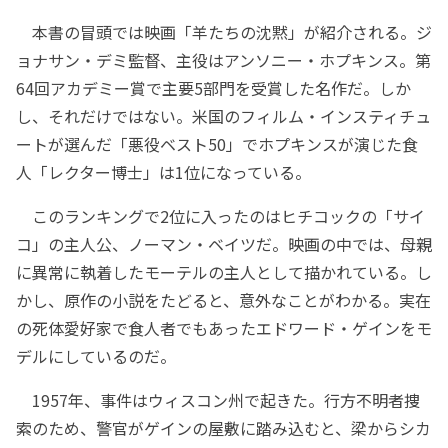
本書の冒頭では映画「羊たちの沈黙」が紹介される。ジ
ョナサン・デミ監督、主役はアンソニー・ホプキンス。第
64回アカデミー賞で主要5部門を受賞した名作だ。しか
し、それだけではない。米国のフィルム・インスティチュ
ートが選んだ「悪役ベスト50」でホプキンスが演じた食
人「レクター博士」は1位になっている。
このランキングで2位に入ったのはヒチコックの「サイ
コ」の主人公、ノーマン・ベイツだ。映画の中では、母親
に異常に執着したモーテルの主人として描かれている。し
かし、原作の小説をたどると、意外なことがわかる。実在
の死体愛好家で食人者でもあったエドワード・ゲインをモ
デルにしているのだ。
1957年、事件はウィスコン州で起きた。行方不明者捜
索のため、警官がゲインの屋敷に踏み込むと、梁からシカ