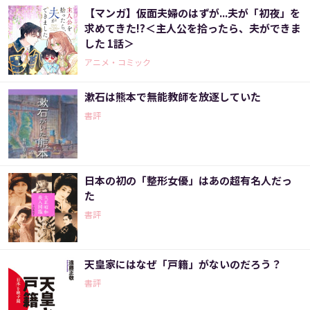
【マンガ】仮面夫婦のはずが...夫が「初夜」を
求めてきた!?＜主人公を拾ったら、夫ができま
した 1話＞
アニメ・コミック
漱石は熊本で無能教師を放逐していた
書評
日本の初の「整形女優」はあの超有名人だっ
た
書評
天皇家にはなぜ「戸籍」がないのだろう？
書評