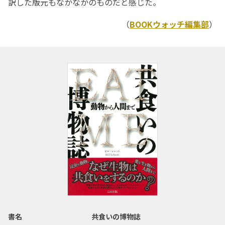
訳した版元もなかなかのものだと感じた。
（
BOOKウォッチ編集部
）
書名
共食いの博物誌