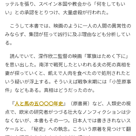
ッテルを張り、スペイン本国や教会から「何をしてもい
い」との承認をとりつけ、大量虐殺が行われた。
こうして本書では、映画のように一人の人間の異常性の
みならず、集団が狂って凶行に及ぶ理由なども分析してい
る。
読んでいて、深作欣二監督の映画「軍旗はためく下に」
を思い出した。南洋で戦死したといわれる夫の死の真相を
妻が探っていくと、飢えで人肉を食べたので処刑されたと
いう疑いが浮上する。そういえば戦争末期には「小笠原事
件」などもある。真相はどうだったのか。
『
人と馬の五〇〇〇年史
』（原書房）など、人類史の視
点で、欧米の研究者がつづる壮大なノンフィクションは少
なくないが、本書もその一つ。日本人では書ききれないス
ケールと、「秘史」への執念。こういう原著を見つけて翻