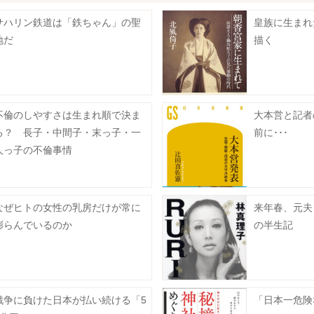
サハリン鉄道は「鉄ちゃん」の聖
皇族に生まれ
地だ
描く
不倫のしやすさは生まれ順で決ま
大本営と記者
る？ 長子・中間子・末っ子・一
前に･･･
人っ子の不倫事情
なぜヒトの女性の乳房だけが常に
来年春、元夫と
膨らんでいるのか
の半生記
戦争に負けた日本が払い続ける「5
「日本一危険