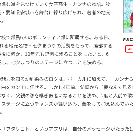
の進む道を見つけていく女子高生・カンナの物語。物
元・愛知県安城市を舞台に繰り広げられ、著者の地元
る。
校で部員6人のボランティア部に所属する。ある日、
きみ
される地元名物・七夕まつりの活動をもって、廃部する
a
後に何か、10年先も記憶に残ることをしたいと、6
成し、七夕まつりのステージに立つことを決める。
魅力を知る幼馴染みのロクは、ボーカルに加えて、「カンナら
作曲をカンナに任せる。しかし4年前、父親から「夢なんて見る
はなく、父親の跡を継ぎ医者になることを決め、2度と人前で歌
、ステージに立つチャンスが舞い込み、蓋をして抑え込んでい
る。
「フタリゴト」というアプリは、自分のメッセージがたった1