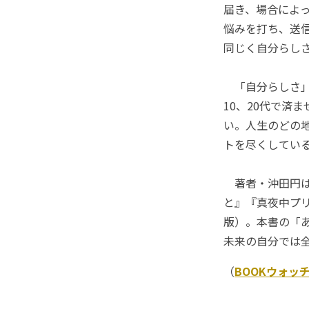
届き、場合によ
悩みを打ち、送
同じく自分らしさ
「自分らしさ」
10、20代で済
い。人生のどの
トを尽くしてい
著者・沖田円は
と』『真夜中プ
版）。本書の「
未来の自分では
（
BOOKウォッ