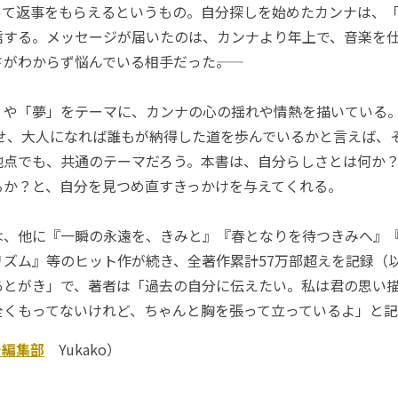
って返事をもらえるというもの。自分探しを始めたカンナは、
信する。メッセージが届いたのは、カンナより年上で、音楽を
がわからず悩んでいる相手だった――。
や「夢」をテーマに、カンナの心の揺れや情熱を描いている
ませ、大人になれば誰もが納得した道を歩んでいるかと言えば、
地点でも、共通のテーマだろう。本書は、自分らしさとは何か
るか？と、自分を見つめ直すきっかけを与えてくれる。
、他に『一瞬の永遠を、きみと』『春となりを待つきみへ』
リズム』等のヒット作が続き、全著作累計57万部超えを記録（
あとがき」で、著者は「過去の自分に伝えたい。私は君の思い
全くもってないけれど、ちゃんと胸を張って立っているよ」と
チ編集部
Yukako）