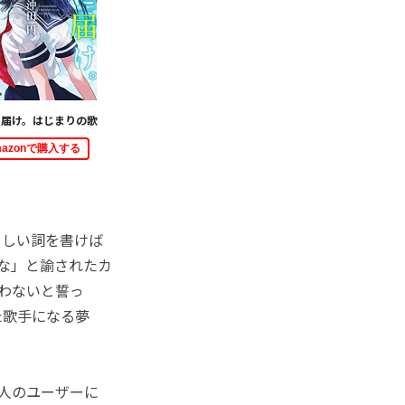
に届け。はじまりの歌
mazonで購入する
しい詞を書けば
な」と諭されたカ
わないと誓っ
た歌手になる夢
人のユーザーに