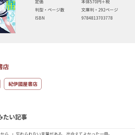
定価
本体570円＋税
判型・ページ数
文庫判・292ページ
ISBN
9784813703778
書店
紀伊國屋書店
みたい記事
から...」忘れられない言葉がある、出合えてよかった一冊。