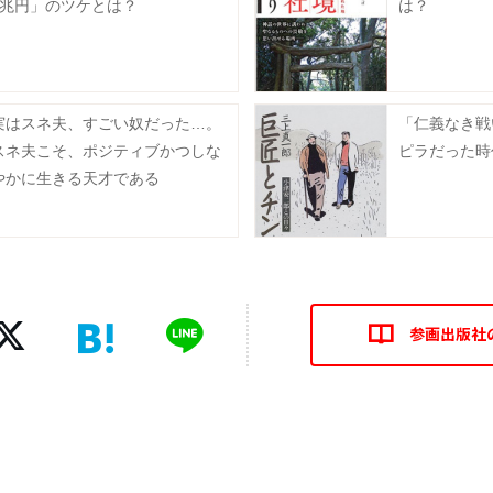
0兆円」のツケとは？
は？
実はスネ夫、すごい奴だった…。
「仁義なき戦
スネ夫こそ、ポジティブかつしな
ピラだった時
やかに生きる天才である
参画出版社