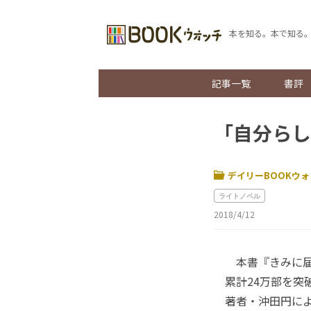
本を知る。本で知る
記事一覧
書評
「自分らし
デイリーBOOKウォ
ライトノベル
2018/4/12
本書『きみに届
累計24万部を
著者・沖田円に