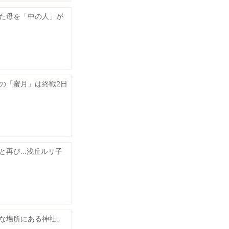
た母を「中の人」が
の「蜜月」は終戦2日
再び...浅丘ルリ子
な場所にある神社」