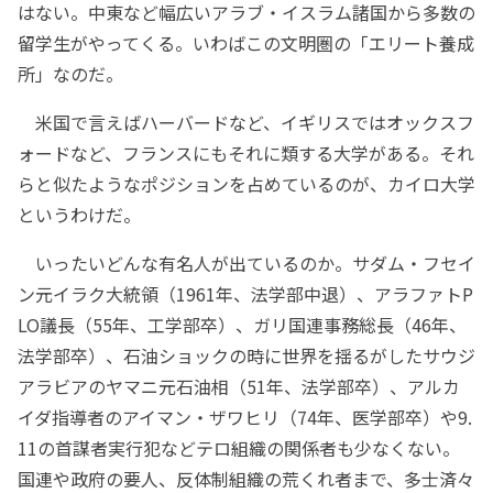
はない。中東など幅広いアラブ・イスラム諸国から多数の
留学生がやってくる。いわばこの文明圏の「エリート養成
所」なのだ。
米国で言えばハーバードなど、イギリスではオックスフ
ォードなど、フランスにもそれに類する大学がある。それ
らと似たようなポジションを占めているのが、カイロ大学
というわけだ。
いったいどんな有名人が出ているのか。サダム・フセイ
ン元イラク大統領（1961年、法学部中退）、アラファトP
LO議長（55年、工学部卒）、ガリ国連事務総長（46年、
法学部卒）、石油ショックの時に世界を揺るがしたサウジ
アラビアのヤマニ元石油相（51年、法学部卒）、アルカ
イダ指導者のアイマン・ザワヒリ（74年、医学部卒）や9.
11の首謀者実行犯などテロ組織の関係者も少なくない。
国連や政府の要人、反体制組織の荒くれ者まで、多士済々