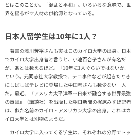
とはこのことか。「混乱と平和」。いろいろな意味で、世
界を揺るがす人材の供給源となっている。
日本人留学生は10年に1人？
著書の浅川芳裕さんも実はこのカイロ大学の出身。日本
でカイロ大学出身者と言うと、小池百合子さんが有名だ
が、あとは数えるほど。「10年に1人ぐらいではないか」
という。元同志社大学教授で、テロ事件などが起きたとき
にしばしばテレビに登場した中田考さんも数少ない一人
だ。最近、『アメリカ太平洋軍～日米が融合する世界最強
の軍団』（講談社）を出版した朝日新聞の梶原みずほ記者
は、似た名前のカイロ・アメリカン大学の出身。これはカ
イロ大学とは別物のようだ。
カイロ大学に入ってくる学生は、それぞれの分野でトッ