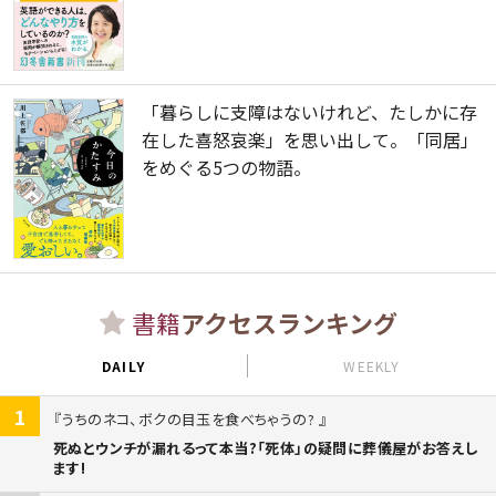
「暮らしに支障はないけれど、たしかに存
在した喜怒哀楽」を思い出して。「同居」
をめぐる5つの物語。
書籍
アクセスランキング
DAILY
WEEKLY
1
うちのネコ、ボクの目玉を食べちゃうの?
死ぬとウンチが漏れるって本当?「死体」の疑問に葬儀屋がお答えし
ます!