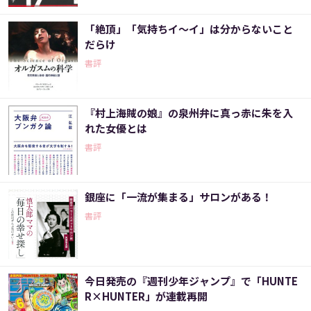
「絶頂」「気持ちイ～イ」は分からないこと
だらけ
書評
『村上海賊の娘』の泉州弁に真っ赤に朱を入
れた女優とは
書評
銀座に「一流が集まる」サロンがある！
書評
今日発売の『週刊少年ジャンプ』で「HUNTE
R×HUNTER」が連載再開