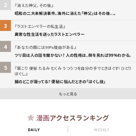
2
消えた神父、その後
昭和の二大未解決事件。海外に消えた「神父」はその後...。
3
ラストエンペラーの私生活
異常な性生活を送ったラストエンペラー
4
あなたの顔には99%理由がある
ツリ目は人の話を聞かない? 人の性格は、顔を見れば99%わかる。
5
肩こり 便秘 たるみ むくみ うつうつを自分の手でときほぐす! ひとり
ほぐし
腸のどこが凝ってる? 便秘に悩んだときの「ほぐし技」
もっと見る
漫画
アクセスランキング
DAILY
WEEKLY