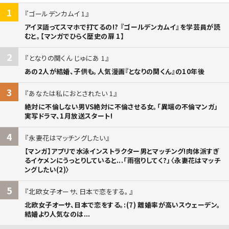
1
ゴールデンカムイ 1
アイヌ語ってスマホで打てるの!? 『ゴールデンカムイ』を学芸員が読
むと。【マンガでひらく歴史の扉 1】
2
となりの関くん じゅにあ 1
あの2人が結婚、子供も。人気漫画『となりの関くん』の10年後
3
あなたは私におとされたい 1
絶対に不倫しない男VS絶対に不倫させる女。「異端の不倫マンガ」
実写ドラマ、1月放送スタート!
4
永妻花はマッチングしたい
【マンガ】アプリで水泳インストラクター男とマッチング!肉体派すぎ
るイケメンにうっとりしていると...「雨宿りしてく?」〈永妻花はマッチ
ングしたい(2)〉
5
北欧女子オーサ、日本で恋をする。
北欧女子オーサ、日本で恋をする。:(7) 離婚率が高いスウェーデン。
結婚より人気なのは...