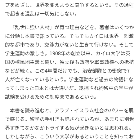
プをめざし、世界を変えようと闘争するという。その過程
で起きる混乱は一切気にしない。
「乱世に強い人材」が育つ理由などを、著者はいくつか
に分類し本書で語っている。そもそもカイロは世界一刺激
的な都市であり、交渉力がないと生きて行けない。そして
学生運動の激しさ。1908年の創立以来、カイロ大学は英
国の植民地主義と闘い、独立後も政府や軍事政権への抵抗
などが続く。この4年間だけでも、治安部隊との衝突で7
人が亡くなっているという。学生運動など過去の物語にな
ってしまった日本とは大違いだ。逮捕され拘留中の学生が
試験を受けるための制度まであるという。
本書を読み進むと、アラブ・イスラム社会のパワーを肌
で感じる。留学の手引きも記されているが、あまりに別世
界すぎてなかなかトライする気が起きないとは思われる。
しかしながら、こういう大学があるということを知ってお