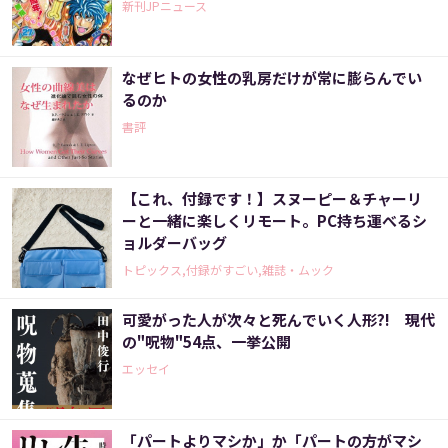
新刊JPニュース
なぜヒトの女性の乳房だけが常に膨らんでい
るのか
書評
【これ、付録です！】スヌーピー＆チャーリ
ーと一緒に楽しくリモート。PC持ち運べるシ
ョルダーバッグ
トピックス,付録がすごい,雑誌・ムック
可愛がった人が次々と死んでいく人形?! 現代
の"呪物"54点、一挙公開
エッセイ
「パートよりマシか」か「パートの方がマシ