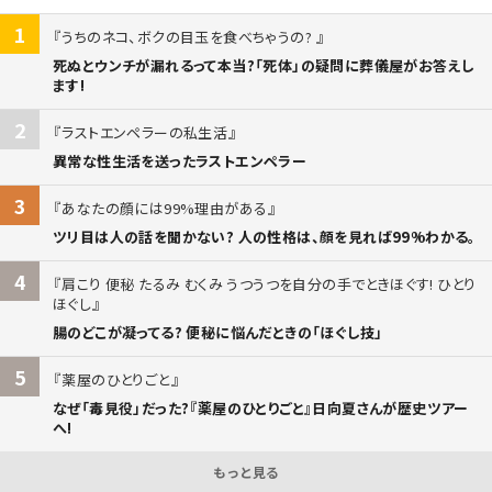
1
うちのネコ、ボクの目玉を食べちゃうの?
死ぬとウンチが漏れるって本当?「死体」の疑問に葬儀屋がお答えし
ます!
2
ラストエンペラーの私生活
異常な性生活を送ったラストエンペラー
3
あなたの顔には99%理由がある
ツリ目は人の話を聞かない? 人の性格は、顔を見れば99%わかる。
4
肩こり 便秘 たるみ むくみ うつうつを自分の手でときほぐす! ひとり
ほぐし
腸のどこが凝ってる? 便秘に悩んだときの「ほぐし技」
5
薬屋のひとりごと
なぜ「毒見役」だった?『薬屋のひとりごと』日向夏さんが歴史ツアー
へ!
もっと見る