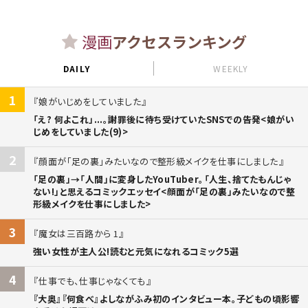
漫画
アクセスランキング
DAILY
WEEKLY
1
娘がいじめをしていました
「え? 何よこれ」...。謝罪後に待ち受けていたSNSでの告発<娘がい
じめをしていました(9)>
2
顔面が「足の裏」みたいなので整形級メイクを仕事にしました
「足の裏」→「人間」に変身したYouTuber。「人生、捨てたもんじゃ
ない!」と思えるコミックエッセイ<顔面が「足の裏」みたいなので整
形級メイクを仕事にしました>
3
魔女は三百路から 1
強い女性が主人公!読むと元気になれるコミック5選
4
仕事でも、仕事じゃなくても
『大奥』『何食べ』よしながふみ初のインタビュー本。子どもの頃影響