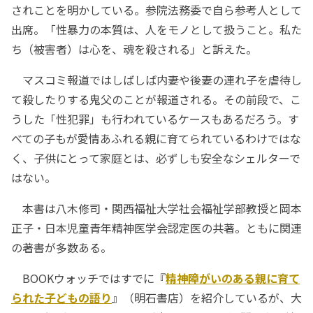
されことを明かしている。参院法務委で自ら参考人として
出席。「性暴力の本質は、人をモノとして扱うこと。私た
ち（被害者）は心を、魂を殺される」と訴えた。
マスコミ報道ではしばしば内妻や後妻の連れ子を虐待し
て殺したりする鬼父のことが報道される。その前段で、こ
うした「性犯罪」も行われているケースもあるだろう。す
べての子もが愛情あふれる親に育てられているわけではな
く、子供にとって家庭とは、必ずしも安全なシェルターで
はない。
本書は八木修司・関西福祉大学社会福祉学部教授と岡本
正子・日本児童青年精神医学会認定医の共著。ともに関連
の著書が多数ある。
BOOKウォッチではすでに『
精神障がいのある親に育て
られた子どもの語り
』（明石書店）を紹介しているが、大