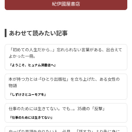
紀伊國屋書店
あわせて読みたい記事
「初めての人生だから...」忘れられない言葉がある、出合えて
よかった一冊。
『ようこそ、ヒュナム洞書店へ』
本が持つ力とは――「ひとり出版社」を立ち上げた、ある女性の
物語
『しずけさとユーモアを』
仕事のためには生きてない。でも...。35歳の「反撃」
『仕事のためには生きてない』
やっぱり英語をやりたい人、必見。「話す力」より先に身に