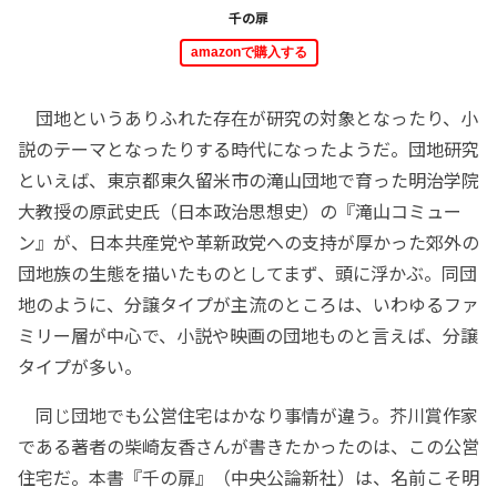
千の扉
amazonで購入する
団地というありふれた存在が研究の対象となったり、小
説のテーマとなったりする時代になったようだ。団地研究
といえば、東京都東久留米市の滝山団地で育った明治学院
大教授の原武史氏（日本政治思想史）の『滝山コミュー
ン』が、日本共産党や革新政党への支持が厚かった郊外の
団地族の生態を描いたものとしてまず、頭に浮かぶ。同団
地のように、分譲タイプが主流のところは、いわゆるファ
ミリー層が中心で、小説や映画の団地ものと言えば、分譲
タイプが多い。
同じ団地でも公営住宅はかなり事情が違う。芥川賞作家
である著者の柴崎友香さんが書きたかったのは、この公営
住宅だ。本書『千の扉』（中央公論新社）は、名前こそ明