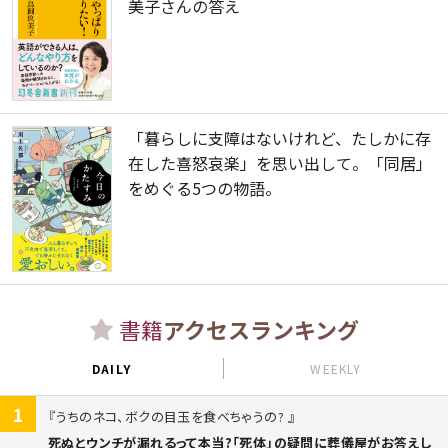
美子さんの答え
「暮らしに支障はないけれど、たしかに存
在した喜怒哀楽」を思い出して。「同居」
をめぐる5つの物語。
書籍
アクセスランキング
DAILY
WEEKLY
1
うちのネコ、ボクの目玉を食べちゃうの?
死ぬとウンチが漏れるって本当?「死体」の疑問に葬儀屋がお答えし