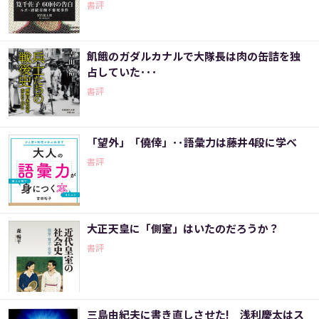
書評
飢餓のガダルカナルで大隊長は肉の缶詰を独
占していた･･･
書評
「望外」「僥倖」･･語彙力は藤井4段に学べ
書評
大正天皇に「側室」はいたのだろうか？
書評
三島由紀夫に書き直しさせた! 浅利慶太はス