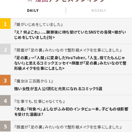
DAILY
WEEKLY
1
娘がいじめをしていました
「え? 何よこれ」...。謝罪後に待ち受けていたSNSでの告発<娘がい
じめをしていました(9)>
2
顔面が「足の裏」みたいなので整形級メイクを仕事にしました
「足の裏」→「人間」に変身したYouTuber。「人生、捨てたもんじゃ
ない!」と思えるコミックエッセイ<顔面が「足の裏」みたいなので整
形級メイクを仕事にしました>
3
魔女は三百路から 1
強い女性が主人公!読むと元気になれるコミック5選
4
仕事でも、仕事じゃなくても
『大奥』『何食べ』よしながふみ初のインタビュー本。子どもの頃影響
を受けた漫画は?
5
顔面が「足の裏」みたいなので整形級メイクを仕事にしました