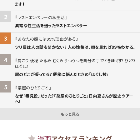
ます!
2
ラストエンペラーの私生活
異常な性生活を送ったラストエンペラー
3
あなたの顔には99%理由がある
ツリ目は人の話を聞かない? 人の性格は、顔を見れば99%わかる。
4
肩こり 便秘 たるみ むくみ うつうつを自分の手でときほぐす! ひとり
ほぐし
腸のどこが凝ってる? 便秘に悩んだときの「ほぐし技」
5
薬屋のひとりごと
なぜ「毒見役」だった?『薬屋のひとりごと』日向夏さんが歴史ツアー
へ!
もっと見る
漫画
アクセスランキング