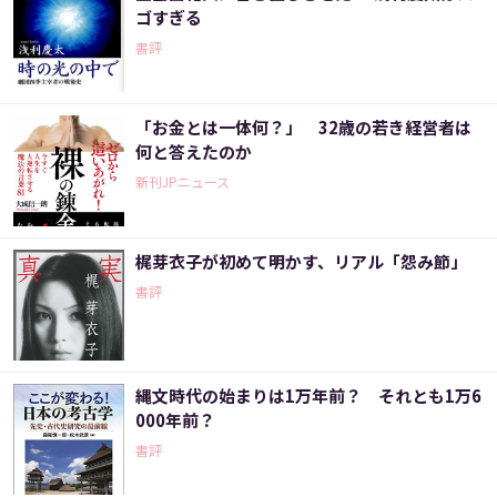
ゴすぎる
書評
「お金とは一体何？」 32歳の若き経営者は
何と答えたのか
新刊JPニュース
梶芽衣子が初めて明かす、リアル「怨み節」
書評
縄文時代の始まりは1万年前？ それとも1万6
000年前？
書評