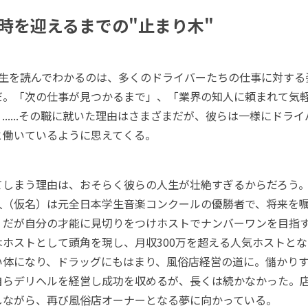
時を迎えるまでの"止まり木"
生を読んでわかるのは、多くのドライバーたちの仕事に対する
だ。「次の仕事が見つかるまで」、「業界の知人に頼まれて気
......その職に就いた理由はさまざまだが、彼らは一様にドラ
と働いているように思えてくる。
しまう理由は、おそらく彼らの人生が壮絶すぎるからだろう。
人（仮名）は元全日本学生音楽コンクールの優勝者で、将来を
。だが自分の才能に見切りをつけホストでナンバーワンを目指
はホストとして頭角を現し、月収300万を超える人気ホストと
い体になり、ドラッグにもはまり、風俗店経営の道に。儲かり
自らデリヘルを経営し成功を収めるが、長くは続かなかった。
しながら、再び風俗店オーナーとなる夢に向かっている。