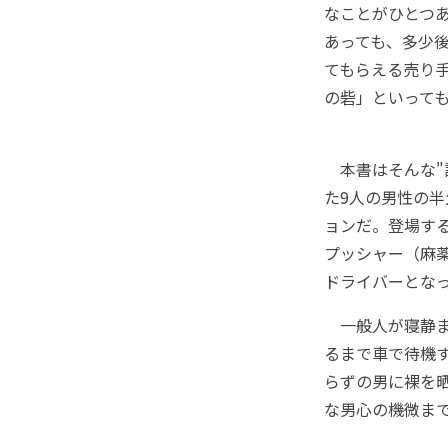
なことがひとつ
あっても、多少
てもらえる売り
の砦」といって
本書はそんな"
た9人の男性の
ョンだ。登場す
プッシャー（麻
ドライバーとな
一般人が寝静ま
るまで車で待機
らずの男に裸を
な男心の機微ま