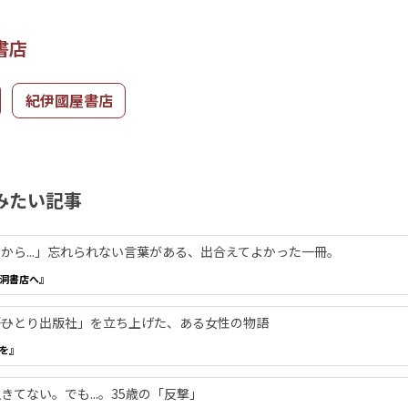
書店
紀伊國屋書店
みたい記事
から...」忘れられない言葉がある、出合えてよかった一冊。
洞書店へ』
―「ひとり出版社」を立ち上げた、ある女性の物語
を』
てない。でも...。35歳の「反撃」