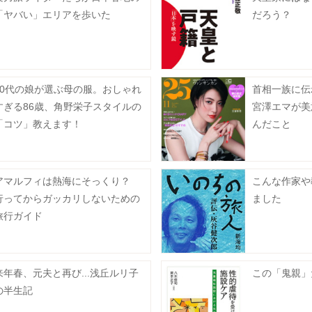
「ヤバい」エリアを歩いた
だろう？
50代の娘が選ぶ母の服。おしゃれ
首相一族に
すぎる86歳、角野栄子スタイルの
宮澤エマが美
「コツ」教えます！
んだこと
アマルフィは熱海にそっくり？
こんな作家や
行ってからガッカリしないための
ました
旅行ガイド
来年春、元夫と再び...浅丘ルリ子
この「鬼親」
の半生記