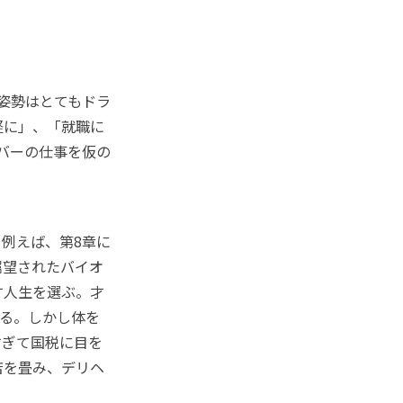
姿勢はとてもドラ
軽に」、「就職に
イバーの仕事を仮の
例えば、第8章に
嘱望されたバイオ
す人生を選ぶ。才
なる。しかし体を
すぎて国税に目を
店を畳み、デリヘ