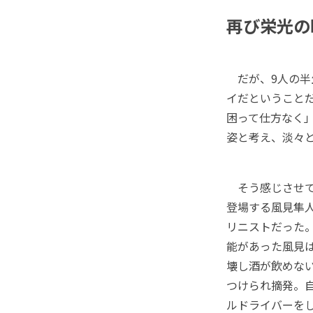
再び栄光の
だが、9人の半
イだということ
困って仕方なく」
姿と考え、淡々
そう感じさせて
登場する風見隼
リニストだった
能があった風見
壊し酒が飲めな
つけられ摘発。
ルドライバーを