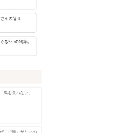
子さんの答え
ぐる5つの物語。
「馬を食べない」
ぜ「戸籍」がないの