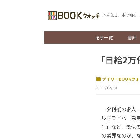
本を知る。本で知る
記事一覧
書評
「日給2万
デイリーBOOKウォ
2017/12/30
夕刊紙の求人コ
ルドライバー急
証」など、景気
の業界なのか、