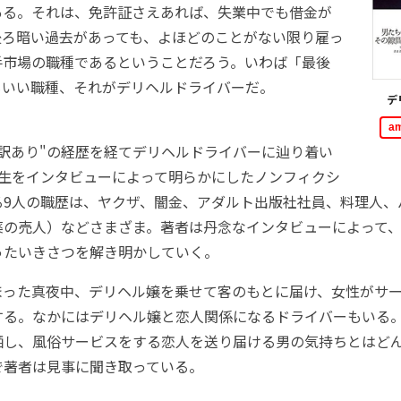
ある。それは、免許証さえあれば、失業中でも借金が
後ろ暗い過去があっても、よほどのことがない限り雇っ
手市場の職種であるということだろう。いわば「最後
もいい職種、それがデリヘルドライバーだ。
デ
a
訳あり"の経歴を経てデリヘルドライバーに辿り着い
半生をインタビューによって明らかにしたノンフィクシ
る9人の職歴は、ヤクザ、闇金、アダルト出版社社員、料理人、
薬の売人）などさまざま。著者は丹念なインタビューによって
ったいきさつを解き明かしていく。
った真夜中、デリヘル嬢を乗せて客のもとに届け、女性がサー
する。なかにはデリヘル嬢と恋人関係になるドライバーもいる
晒し、風俗サービスをする恋人を送り届ける男の気持ちとはど
で著者は見事に聞き取っている。