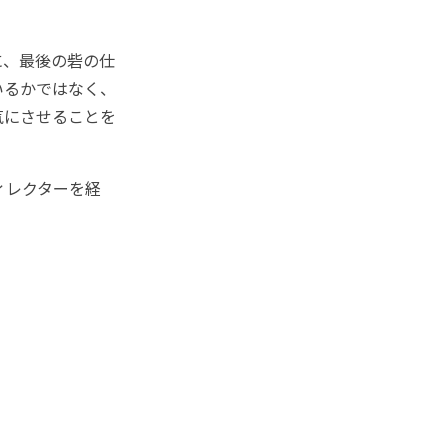
に、最後の砦の仕
いるかではなく、
気にさせることを
ィレクターを経