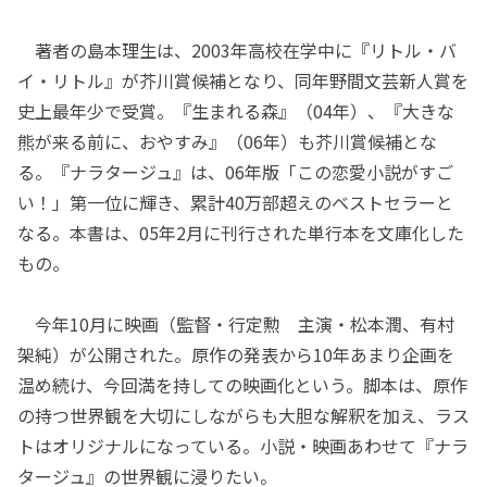
著者の島本理生は、2003年高校在学中に『リトル・バ
イ・リトル』が芥川賞候補となり、同年野間文芸新人賞を
史上最年少で受賞。『生まれる森』（04年）、『大きな
熊が来る前に、おやすみ』（06年）も芥川賞候補とな
る。『ナラタージュ』は、06年版「この恋愛小説がすご
い！」第一位に輝き、累計40万部超えのベストセラーと
なる。本書は、05年2月に刊行された単行本を文庫化した
もの。
今年10月に映画（監督・行定勲 主演・松本潤、有村
架純）が公開された。原作の発表から10年あまり企画を
温め続け、今回満を持しての映画化という。脚本は、原作
の持つ世界観を大切にしながらも大胆な解釈を加え、ラス
トはオリジナルになっている。小説・映画あわせて『ナラ
タージュ』の世界観に浸りたい。