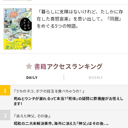
「暮らしに支障はないけれど、たしかに存
在した喜怒哀楽」を思い出して。「同居」
をめぐる5つの物語。
書籍
アクセスランキング
DAILY
WEEKLY
1
うちのネコ、ボクの目玉を食べちゃうの?
死ぬとウンチが漏れるって本当?「死体」の疑問に葬儀屋がお答えし
ます!
2
消えた神父、その後
昭和の二大未解決事件。海外に消えた「神父」はその後...。