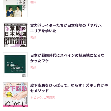
書評
実力派ライターたちが日本各地の「ヤバい」
エリアを歩いた
書評
日本が戦国時代にスペインの植民地にならな
かったワケ
書評
皮下脂肪をひっぱって、ゆらす！ズボラ向けや
せメソッド
トピックス,実用書