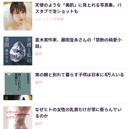
天使のような「美肌」に見とれる写真集。バ
スタブで泡ショットも
トピックス,写真集
直木賞作家、藤田宜永さんの「禁断の純愛小
説」
書評
実の親と別れて暮らす子供は日本に4万人いる
書評
なぜヒトの女性の乳房だけが常に膨らんでい
るのか
書評