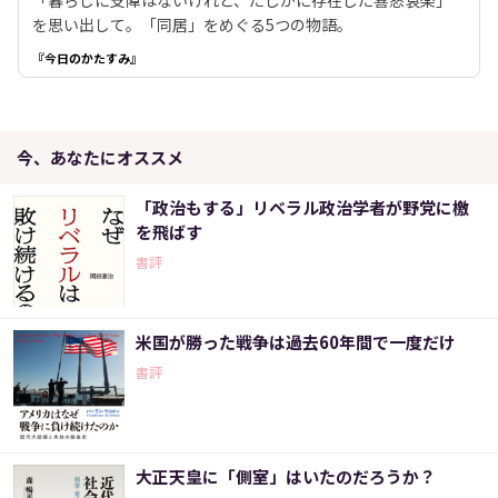
「暮らしに支障はないけれど、たしかに存在した喜怒哀楽」
を思い出して。「同居」をめぐる5つの物語。
『今日のかたすみ』
今、あなたにオススメ
「政治もする」リベラル政治学者が野党に檄
を飛ばす
書評
米国が勝った戦争は過去60年間で一度だけ
書評
大正天皇に「側室」はいたのだろうか？