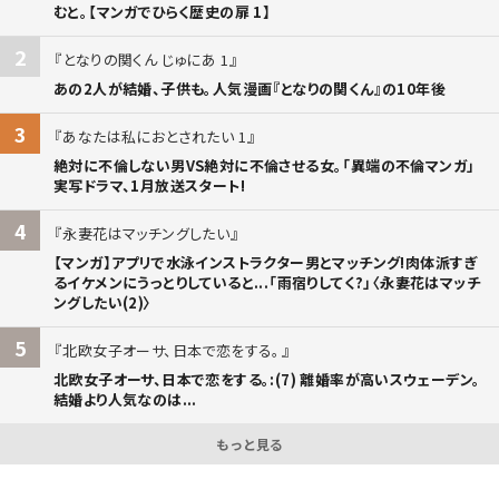
むと。【マンガでひらく歴史の扉 1】
2
となりの関くん じゅにあ 1
あの2人が結婚、子供も。人気漫画『となりの関くん』の10年後
3
あなたは私におとされたい 1
絶対に不倫しない男VS絶対に不倫させる女。「異端の不倫マンガ」
実写ドラマ、1月放送スタート!
4
永妻花はマッチングしたい
【マンガ】アプリで水泳インストラクター男とマッチング!肉体派すぎ
るイケメンにうっとりしていると...「雨宿りしてく?」〈永妻花はマッチ
ングしたい(2)〉
5
北欧女子オーサ、日本で恋をする。
北欧女子オーサ、日本で恋をする。:(7) 離婚率が高いスウェーデン。
結婚より人気なのは...
もっと見る