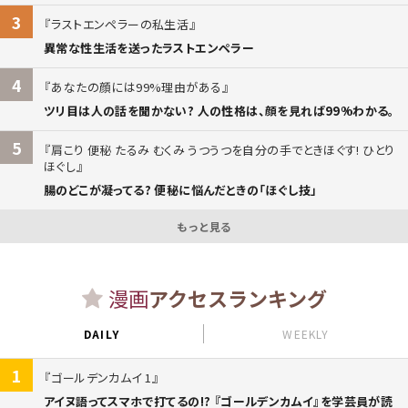
3
ラストエンペラーの私生活
異常な性生活を送ったラストエンペラー
4
あなたの顔には99%理由がある
ツリ目は人の話を聞かない? 人の性格は、顔を見れば99%わかる。
5
肩こり 便秘 たるみ むくみ うつうつを自分の手でときほぐす! ひとり
ほぐし
腸のどこが凝ってる? 便秘に悩んだときの「ほぐし技」
もっと見る
漫画
アクセスランキング
DAILY
WEEKLY
1
ゴールデンカムイ 1
アイヌ語ってスマホで打てるの!? 『ゴールデンカムイ』を学芸員が読