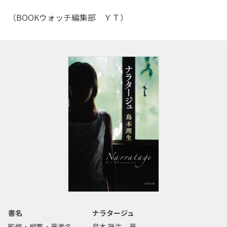
（BOOKウォッチ編集部 ＹＴ）
書名
ナラタージュ
監修・編集・著者名
島本 理生 著