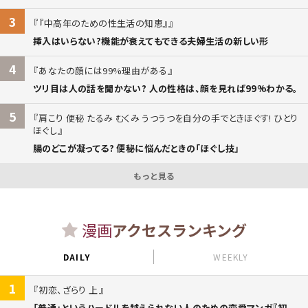
3
『中高年のための性生活の知恵』
挿入はいらない?機能が衰えてもできる夫婦生活の新しい形
4
あなたの顔には99%理由がある
ツリ目は人の話を聞かない? 人の性格は、顔を見れば99%わかる。
5
肩こり 便秘 たるみ むくみ うつうつを自分の手でときほぐす! ひとり
ほぐし
腸のどこが凝ってる? 便秘に悩んだときの「ほぐし技」
もっと見る
漫画
アクセスランキング
DAILY
WEEKLY
1
初恋、ざらり 上
「普通」というハードルを越えられない人のための恋愛マンガ『初