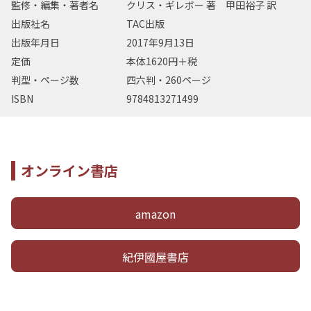
監修・編集・著者名
クリス・ギレボー 著 甲田裕子 訳
出版社名
TAC出版
出版年月日
2017年9月13日
定価
本体1620円＋税
判型・ページ数
四六判・260ページ
ISBN
9784813271499
オンライン書店
amazon
紀伊國屋書店