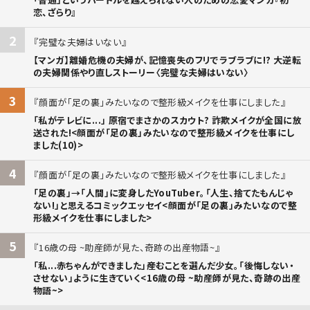
恋、ざらり』
2
完璧な夫婦はいない
【マンガ】離婚危機の夫婦が、記憶喪失のフリでラブラブに!? 大逆転
の夫婦関係やり直しストーリー〈完璧な夫婦はいない〉
3
顔面が「足の裏」みたいなので整形級メイクを仕事にしました
「私がテレビに...」 原宿でまさかのスカウト? 詐欺メイクが全国に放
送された!<顔面が「足の裏」みたいなので整形級メイクを仕事にし
ました(10)>
4
顔面が「足の裏」みたいなので整形級メイクを仕事にしました
「足の裏」→「人間」に変身したYouTuber。「人生、捨てたもんじゃ
ない!」と思えるコミックエッセイ<顔面が「足の裏」みたいなので整
形級メイクを仕事にしました>
5
16歳の母 ~助産師が見た、奇跡の出産物語~
「私...赤ちゃんができました」――産むことを選んだ少女。「後悔しない・
させない」ように生きていく<16歳の母 ~助産師が見た、奇跡の出産
物語~>