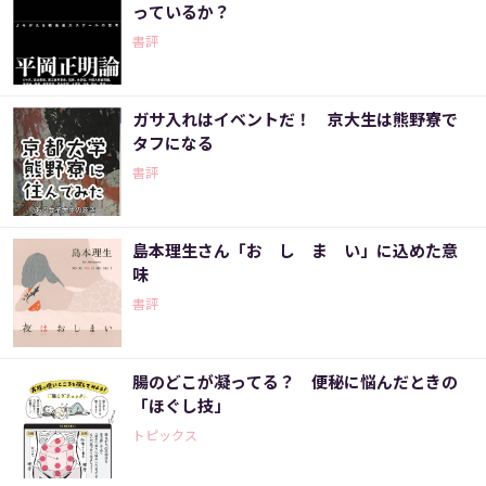
っているか？
書評
ガサ入れはイベントだ！ 京大生は熊野寮で
タフになる
書評
島本理生さん「お し ま い」に込めた意
味
書評
腸のどこが凝ってる？ 便秘に悩んだときの
「ほぐし技」
トピックス