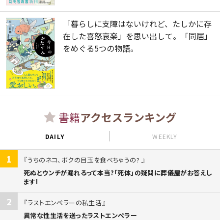
「暮らしに支障はないけれど、たしかに存
在した喜怒哀楽」を思い出して。「同居」
をめぐる5つの物語。
書籍
アクセスランキング
DAILY
WEEKLY
1
うちのネコ、ボクの目玉を食べちゃうの?
死ぬとウンチが漏れるって本当?「死体」の疑問に葬儀屋がお答えし
ます!
2
ラストエンペラーの私生活
異常な性生活を送ったラストエンペラー