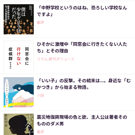
「中野学校というのはね、恐ろしい学校なん
ですよ」
書評
ひそかに激増中「同窓会に行きたくない人た
ち」とその理由
コラム,新刊JPニュース
「いい子」の反撃。その結末は...。身近な「む
かつき」から始まる物語。
小説
震災地復興現場の色と欲、主人公は著者その
もののダメ男
書評