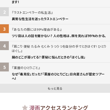
ます!
2
ラストエンペラーの私生活
異常な性生活を送ったラストエンペラー
3
あなたの顔には99%理由がある
ツリ目は人の話を聞かない? 人の性格は、顔を見れば99%わかる。
4
肩こり 便秘 たるみ むくみ うつうつを自分の手でときほぐす! ひとり
ほぐし
腸のどこが凝ってる? 便秘に悩んだときの「ほぐし技」
5
薬屋のひとりごと
なぜ「毒見役」だった?『薬屋のひとりごと』日向夏さんが歴史ツアー
へ!
もっと見る
漫画
アクセスランキング