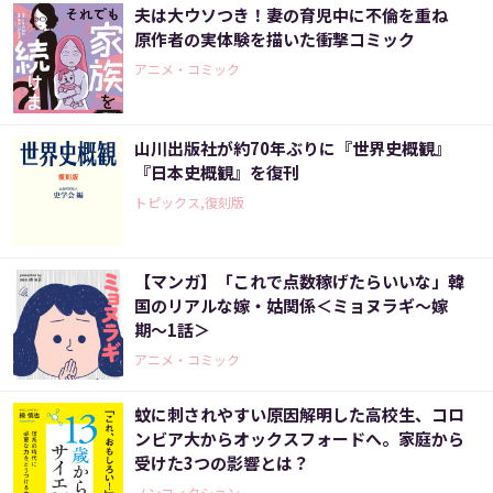
夫は大ウソつき！妻の育児中に不倫を重ね
原作者の実体験を描いた衝撃コミック
アニメ・コミック
山川出版社が約70年ぶりに『世界史概観』
『日本史概観』を復刊
トピックス,復刻版
【マンガ】「これで点数稼げたらいいな」韓
国のリアルな嫁・姑関係＜ミョヌラギ〜嫁
期〜1話＞
アニメ・コミック
蚊に刺されやすい原因解明した高校生、コロ
ンビア大からオックスフォードへ。家庭から
受けた3つの影響とは？
ノンフィクション