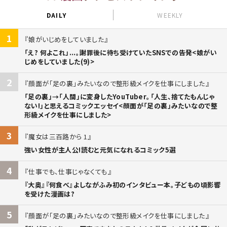
DAILY
WEEKLY
1
娘がいじめをしていました
「え? 何よこれ」...。謝罪後に待ち受けていたSNSでの告発<娘がい
じめをしていました(9)>
2
顔面が「足の裏」みたいなので整形級メイクを仕事にしました
「足の裏」→「人間」に変身したYouTuber。「人生、捨てたもんじゃ
ない!」と思えるコミックエッセイ<顔面が「足の裏」みたいなので整
形級メイクを仕事にしました>
3
魔女は三百路から 1
強い女性が主人公!読むと元気になれるコミック5選
4
仕事でも、仕事じゃなくても
『大奥』『何食べ』よしながふみ初のインタビュー本。子どもの頃影響
を受けた漫画は?
5
顔面が「足の裏」みたいなので整形級メイクを仕事にしました