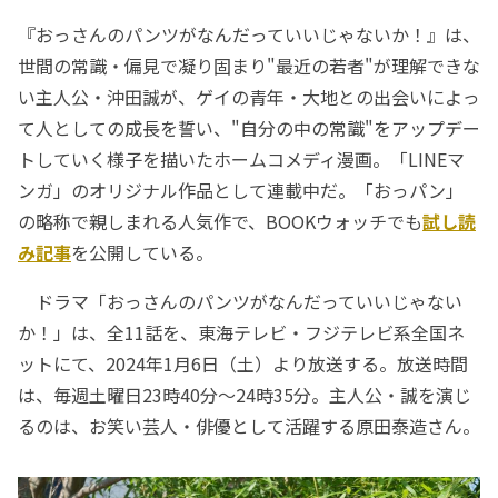
『おっさんのパンツがなんだっていいじゃないか！』は、
世間の常識・偏見で凝り固まり"最近の若者"が理解できな
い主人公・沖田誠が、ゲイの青年・大地との出会いによっ
て人としての成長を誓い、"自分の中の常識"をアップデー
トしていく様子を描いたホームコメディ漫画。「LINEマ
ンガ」のオリジナル作品として連載中だ。「おっパン」
の略称で親しまれる人気作で、BOOKウォッチでも
試し読
み記事
を公開している。
ドラマ「おっさんのパンツがなんだっていいじゃない
か！」は、全11話を、東海テレビ・フジテレビ系全国ネ
ットにて、2024年1月6日（土）より放送する。放送時間
は、毎週土曜日23時40分～24時35分。主人公・誠を演じ
るのは、お笑い芸人・俳優として活躍する原田泰造さん。