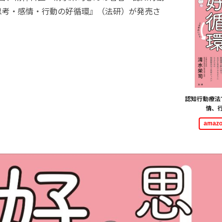
思考・感情・行動の好循環』（法研）が発売さ
認知行動療法
情、
ama