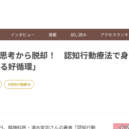
。
インタビュー
連載
試し読み
アクセスランキ
思考から脱却！ 認知行動療法で身
る好循環」
認知行動療法
20日、精神科医・清水栄司さんの著者『認知行動