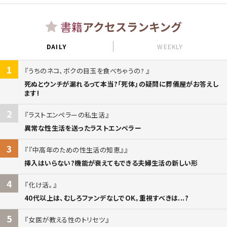
書籍
アクセスランキング
DAILY
WEEKLY
1
うちのネコ、ボクの目玉を食べちゃうの?
死ぬとウンチが漏れるって本当?「死体」の疑問に葬儀屋がお答えし
ます!
2
ラストエンペラーの私生活
異常な性生活を送ったラストエンペラー
3
『中高年のための性生活の知恵』
挿入はいらない?機能が衰えてもできる夫婦生活の新しい形
4
化け活。
40代以上は、むしろファンデなしでOK。重視すべきは...?
5
女医が教える性のトリセツ