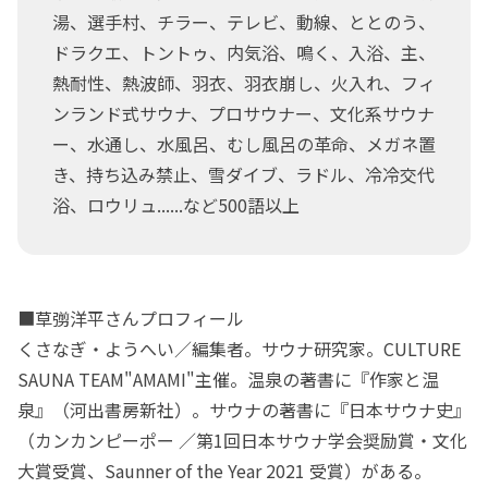
湯、選手村、チラー、テレビ、動線、ととのう、
ドラクエ、トントゥ、内気浴、鳴く、入浴、主、
熱耐性、熱波師、羽衣、羽衣崩し、火入れ、フィ
ンランド式サウナ、プロサウナー、文化系サウナ
ー、水通し、水風呂、むし風呂の革命、メガネ置
き、持ち込み禁止、雪ダイブ、ラドル、冷冷交代
浴、ロウリュ......など500語以上
■草彅洋平さんプロフィール
くさなぎ・ようへい／編集者。サウナ研究家。CULTURE
SAUNA TEAM"AMAMI"主催。温泉の著書に『作家と温
泉』（河出書房新社）。サウナの著書に『日本サウナ史』
（カンカンピーポー ／第1回日本サウナ学会奨励賞・文化
大賞受賞、Saunner of the Year 2021 受賞）がある。