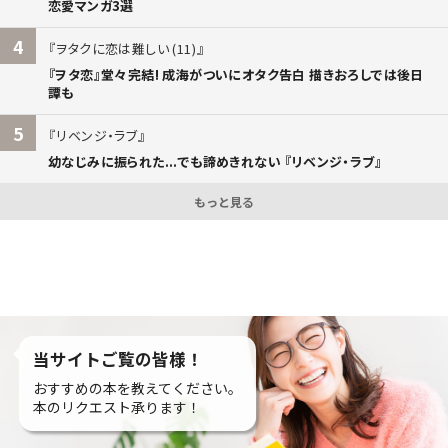
恋愛マンガ3選
4
ヲタクに恋は難しい (11)
『ヲタ恋』堂々完結! 成海がついにオタク告白 描きおろしでは後日
譚も
5
リベンジ・ラブ
幼なじみに振られた...でも諦めきれない 『リベンジ・ラブ』
もっと見る
当サイトご覧の皆様！
おすすめの本を教えてください。
本のリクエスト承ります！