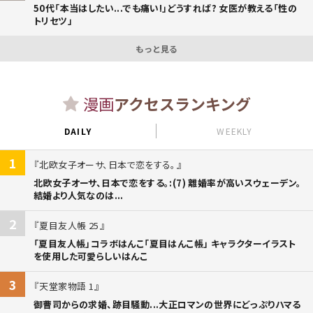
50代「本当はしたい...でも痛い!」どうすれば? 女医が教える「性の
トリセツ」
もっと見る
漫画
アクセスランキング
DAILY
WEEKLY
1
北欧女子オーサ、日本で恋をする。
北欧女子オーサ、日本で恋をする。:(7) 離婚率が高いスウェーデン。
結婚より人気なのは...
2
夏目友人帳 25
「夏目友人帳」コラボはんこ「夏目はんこ帳」 キャラクターイラスト
を使用した可愛らしいはんこ
3
天堂家物語 1
御曹司からの求婚、跡目騒動...大正ロマンの世界にどっぷりハマる