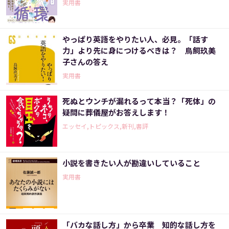
実用書
やっぱり英語をやりたい人、必見。「話す
力」より先に身につけるべきは？ 鳥飼玖美
子さんの答え
実用書
死ぬとウンチが漏れるって本当？「死体」の
疑問に葬儀屋がお答えします！
エッセイ,トピックス,新刊,書評
小説を書きたい人が勘違いしていること
実用書
「バカな話し方」から卒業 知的な話し方を