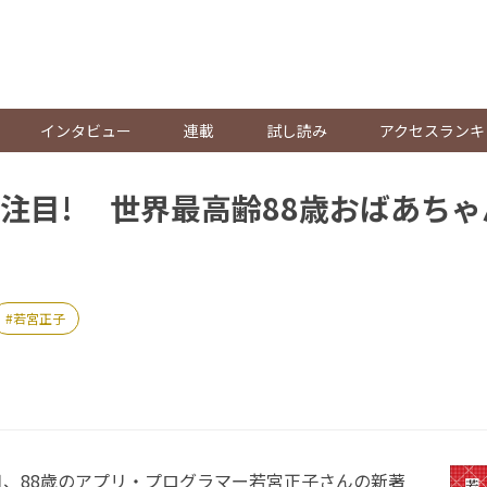
。
インタビュー
連載
試し読み
アクセスランキ
注目! 世界最高齢88歳おばあち
若宮正子
2日、88歳のアプリ・プログラマー若宮正子さんの新著