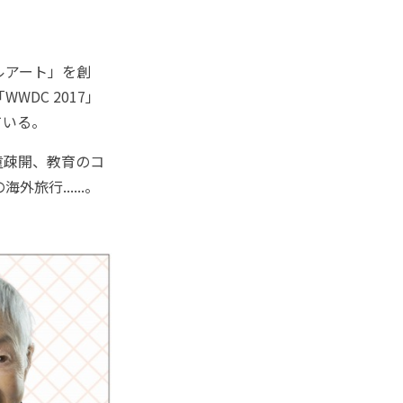
ルアート」を創
DC 2017」
ている。
童疎開、教育のコ
行......。