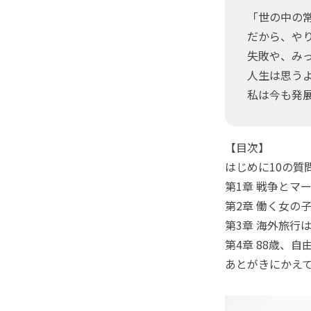
「世の中の
だから、や
失敗や、み
人生は思う
私は今も発
【目次】
はじめに10の質
第1章 戦争とマ
第2章 働く女の
第3章 海外旅行
第4章 88歳、自
あとがきにかえ