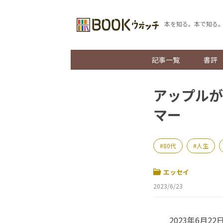
本を知る。本で知る
記事一覧
書評
アップルが
マー
80代
人生
エッセイ
2023/6/23
2023年6月2