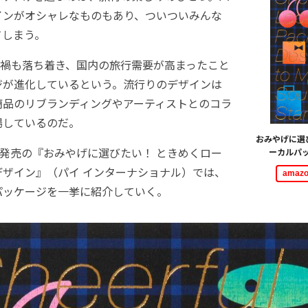
インがオシャレなものもあり、ついついみんな
てしまう。
禍も落ち着き、国内の旅行需要が高まったこと
ジが進化しているという。流行りのデザインは
商品のリブランディングやアーティストとのコラ
場しているのだ。
おみやげに選
4日発売の『おみやげに選びたい！ ときめくロー
ーカルパ
デザイン』（パイ インターナショナル）では、
ama
パッケージを一挙に紹介していく。