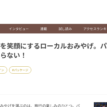
。
インタビュー
連載
試し読み
アクセスランキ
を笑顔にするローカルおみやげ。パ
らない！
イン
パッケージ
みやげを選ぶのは、旅行の楽しみのひとつ。パ