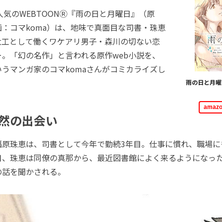
人気のWEBTOONⓇ『雨の日と月曜日』（原
：コマkoma）は、地味で真面目な司書・珠恵
大工として働くワケアリ男子・森川の切ない恋
。「幻の名作」と言われる原作web小説を、
うマンガ家のコマkomaさんがコミカライズし
雨の日と月曜日
ama
然の出会い
原珠恵は、司書として今年で勤続3年目。仕事に慣れ、職場に
日、珠恵は同僚の真那から、最近図書館によく来るようになっ
の話を聞かされる。