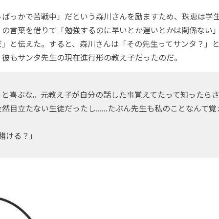
トばっかで苦戦中」だという森川さんを励ますため、珠恵は学
」の言葉を借りて「勉強するのに早いとか遅いとかは関係ない
だ」と伝えた。すると、森川さんは「その先生ってサンタ？」
、彼もサンタ先生の現在進行形の教え子だったのだ。
っと喜ぶな。元教え子が自分の話した事覚えてたって知ったら
然目立たない生徒だったし......たぶん先生も私のことなんて
..賭ける？」