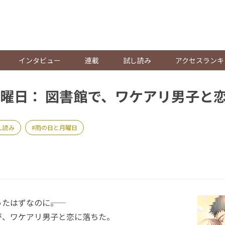
。
インタビュー
連載
試し読み
アクセスランキ
曜日： 図書館で、ワケアリ男子と
し読み
雨の日と月曜日
はずなのに――。
、ワケアリ男子と恋に落ちた。