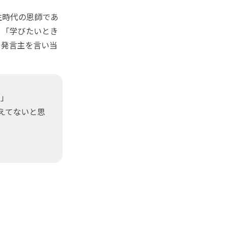
生時代の恩師であ
」「学びたいとき
と発言主を言い当
さ」
覚えてないと思