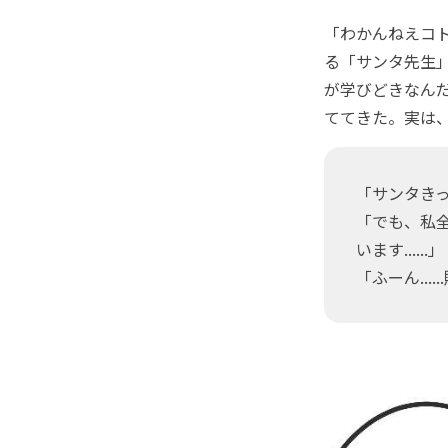
「わかんねえコ
る「サンタ先生
が学びどきなん
ててきた。実は
「サンタき
「でも、私全
います......」
「ふーん....