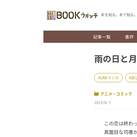
本を知る。本で知る
記事一覧
書評
雨の日と月
LINEマンガ
試
アニメ・コミック
2023/6/ 7
この恋は終わった
真面目な司書が