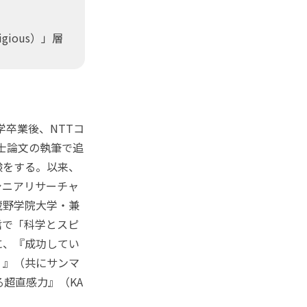
igious）」層
学卒業後、NTTコ
博士論文の執筆で追
験をする。以来、
シニアリサーチャ
蔵野学院大学・兼
信で「科学とスピ
に、『成功してい
？』（共にサンマ
超直感力』（KA