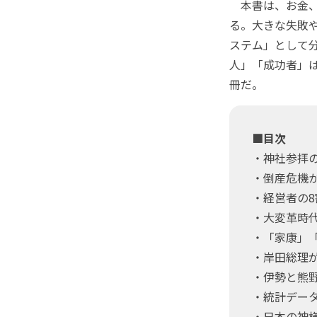
本書は、お金、
る。大きな失敗
ステム」として
人」「成功者」は
冊だ。
■目次
・神社参拝
・倒産危機
・経営者の
・大変革時
・「家康」
・岸田総理
・伊勢と熊
・統計デー
・日本の神