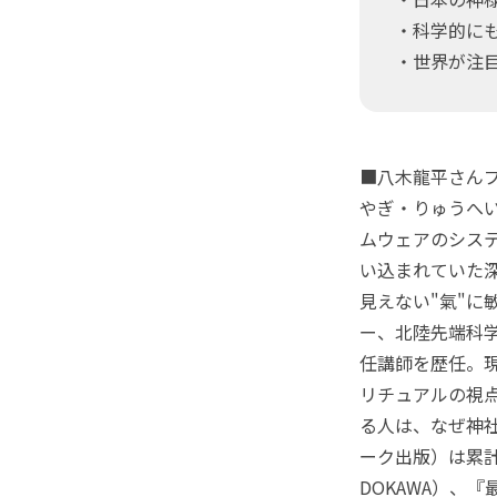
・科学的に
・世界が注目！ 
■八木龍平さん
やぎ・りゅうへい
ムウェアのシステ
い込まれていた
見えない"氣"
ー、北陸先端科
任講師を歴任。現
リチュアルの視
る人は、なぜ神
ーク出版）は累計
DOKAWA）、