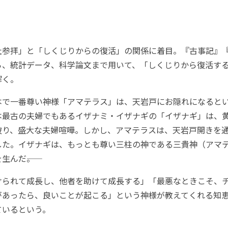
参拝」と「しくじりからの復活」の関係に着目。『古事記』
ら、統計データ、科学論文まで用いて、「しくじりから復活す
解く。
で一番尊い神様「アマテラス」は、天岩戸にお隠れになると
本最古の夫婦でもあるイザナミ・イザナギの「イザナギ」は、
破り、盛大な夫婦喧嘩。しかし、アマテラスは、天岩戸開きを
した。イザナギは、もっとも尊い三柱の神である三貴神（アマ
んだ――。
られて成長し、他者を助けて成長する」「最悪なときこそ、
があったら、良いことが起こる」という神様が教えてくれる知
ているという。