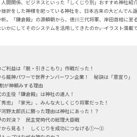
人間関係、ビジネスといった「しくじり別」おすすめ神社紹
や挫折をした神様を祀っている神社を、日本古来の大どんでん
分析。「鎌倉殿」の源頼朝から、徳川三代将軍、岸田首相に至
いかにしてそのシステムを活用してきたのか――。イラスト満載
のご利益は「脱・引きこもり」作戦だった！
から龍神パワーで世界ナンバーワン企業！ 秘訣は「意宣り」
8割が神頼みする理由
代の主役「鎌倉殿」は神社の達人！
「秀忠」「家光」、みんな大しくじり将軍だった！
が河野太郎氏に勝った理由は神社にあった！？
野の対決？ 民主党時代の総理大臣戦
タから見る！ しくじりを成功につなげる①～③
様トップはなぜ女神なのか？