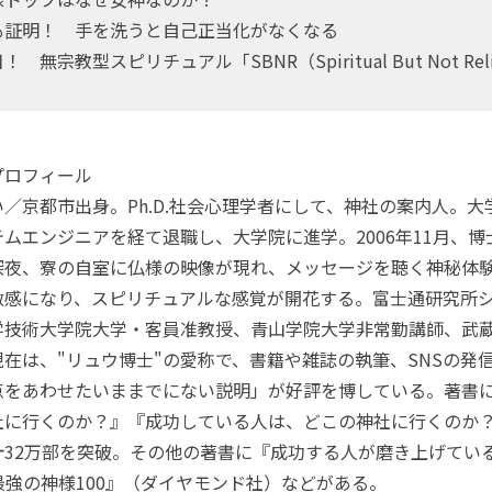
も証明！ 手を洗うと自己正当化がなくなる
無宗教型スピリチュアル「SBNR（Spiritual But Not Rel
プロフィール
／京都市出身。Ph.D.社会心理学者にして、神社の案内人。大
ムエンジニアを経て退職し、大学院に進学。2006年11月、
深夜、寮の自室に仏様の映像が現れ、メッセージを聴く神秘体
に敏感になり、スピリチュアルな感覚が開花する。富士通研究所
学技術大学院大学・客員准教授、青山学院大学非常勤講師、武
在は、"リュウ博士"の愛称で、書籍や雑誌の執筆、SNSの発
点をあわせたいままでにない説明」が好評を博している。著書
社に行くのか？』『成功している人は、どこの神社に行くのか
32万部を突破。その他の著書に『成功する人が磨き上げている
『最強の神様100』（ダイヤモンド社）などがある。