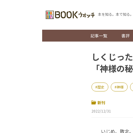
本を知る。本で知る
記事一覧
書評
しくじった
「神様の秘
歴史
神様
新刊
2022/12/31
いじめ、敗北、離