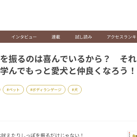
。
インタビュー
連載
試し読み
アクセスランキ
を振るのは喜んでいるから？ それと
学んでもっと愛犬と仲良くなろう！
ペット
ボディランゲージ
犬
吠えたりしっぽを振るだけじゃない！