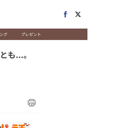
ング
プレゼント
も...。