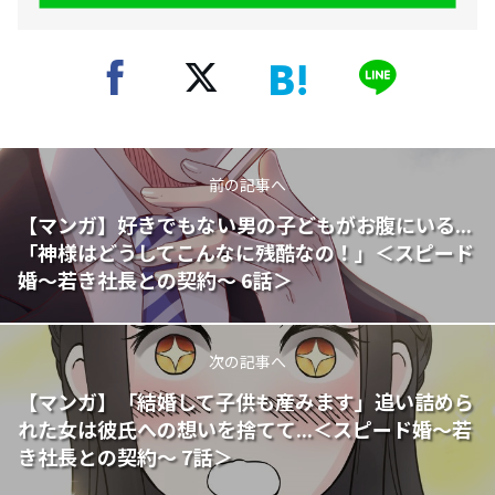
前の記事へ
【マンガ】好きでもない男の子どもがお腹にいる...
「神様はどうしてこんなに残酷なの！」＜スピード
婚〜若き社長との契約〜 6話＞
次の記事へ
【マンガ】「結婚して子供も産みます」追い詰めら
れた女は彼氏への想いを捨てて...＜スピード婚〜若
き社長との契約〜 7話＞