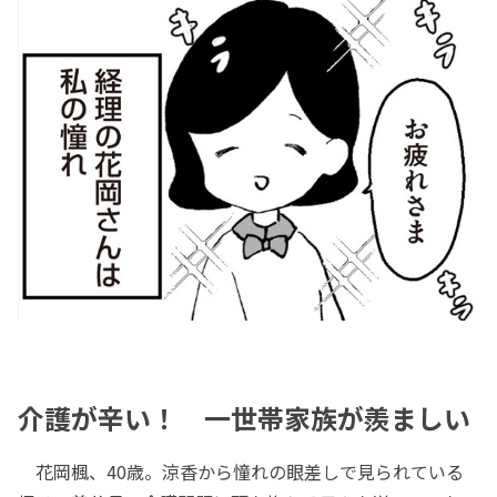
介護が辛い！ 一世帯家族が羨ましい
花岡楓、40歳。涼香から憧れの眼差しで見られている