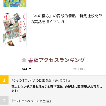
「本の裏方」の変態的情熱 新潮社校閲部
の実話を描くマンガ
書籍
アクセスランキング
DAILY
WEEKLY
1
うちのネコ、ボクの目玉を食べちゃうの?
死ぬとウンチが漏れるって本当?「死体」の疑問に葬儀屋がお答えし
ます!
2
ラストエンペラーの私生活