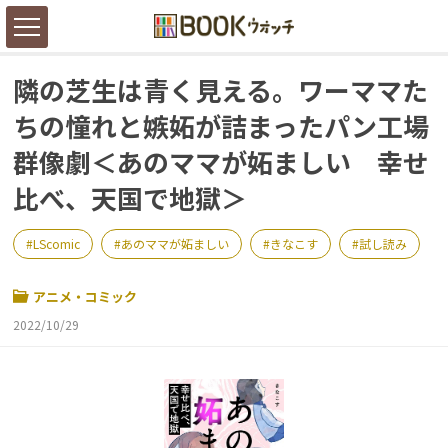
隣の芝生は青く見える。ワーママた
ちの憧れと嫉妬が詰まったパン工場
群像劇＜あのママが妬ましい 幸せ
比べ、天国で地獄＞
LScomic
あのママが妬ましい
きなこす
試し読み
アニメ・コミック
2022/10/29