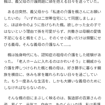
楓は、義父母の介護問題に頭を抱える日々を送っていた。
ある日突然、義父母から「私達の介護を楓さんにお願い
したいの」「いずれは二世帯住宅にして同居しましょ」
と、ほぼ命令のように告げられた楓。欲しかった女の子で
はないという理由で孫を可愛がらず、共働きは母親の愛情
不足になると楓をくさし、そのくせ小遣いだけは頻繫にせ
びる義母。そんな義母の介護なんて......。
楓は独身時代にも、認知症の祖母の介護をした経験があ
った。「老人ホームに入れるのはかわいそう」と親戚から
介護を押しつけられた楓と楓の母は、好き勝手に暮らす親
族を横目に、休みも家を離れられない日々を過ごしてい
た。もう一度あんな生活を、しかも大嫌いな義母のために
しなければならないのか。
そんな楓の目にまぶしく映るのは、製造部の百瀬さんの
姿。若くて、元気で、自由で。あのくらいの頃、私は看護