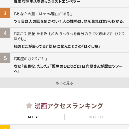
異常な性生活を送ったラストエンペラー
3
あなたの顔には99%理由がある
ツリ目は人の話を聞かない? 人の性格は、顔を見れば99%わかる。
4
肩こり 便秘 たるみ むくみ うつうつを自分の手でときほぐす! ひとり
ほぐし
腸のどこが凝ってる? 便秘に悩んだときの「ほぐし技」
5
薬屋のひとりごと
なぜ「毒見役」だった?『薬屋のひとりごと』日向夏さんが歴史ツアー
へ!
もっと見る
漫画
アクセスランキング
DAILY
WEEKLY