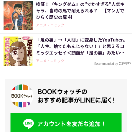
検証！『キングダム』の"でかすぎる"人気キ
ャラ、当時の馬で耐えられる？ 【マンガで
ひらく歴史の扉 4】
アニメ・コミック
「足の裏」→「人間」に変身したYouTuber。
「人生、捨てたもんじゃない！」と思えるコ
ミックエッセイ＜顔面が「足の裏」みたいな
ので整形級メイクを仕事にしました＞
アニメ・コミック
Recommended by