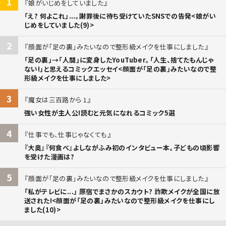
1
娘がいじめをしていました
「え? 何よこれ」...。謝罪後に待ち受けていたSNSでの告発<娘がい
じめをしていました(9)>
2
顔面が「足の裏」みたいなので整形級メイクを仕事にしました
「足の裏」→「人間」に変身したYouTuber。「人生、捨てたもんじゃ
ない!」と思えるコミックエッセイ<顔面が「足の裏」みたいなので整
形級メイクを仕事にしました>
3
魔女は三百路から 1
強い女性が主人公!読むと元気になれるコミック5選
4
仕事でも、仕事じゃなくても
『大奥』『何食べ』よしながふみ初のインタビュー本。子どもの頃影響
を受けた漫画は?
5
顔面が「足の裏」みたいなので整形級メイクを仕事にしました
「私がテレビに...」 原宿でまさかのスカウト? 詐欺メイクが全国に放
送された!<顔面が「足の裏」みたいなので整形級メイクを仕事にし
ました(10)>