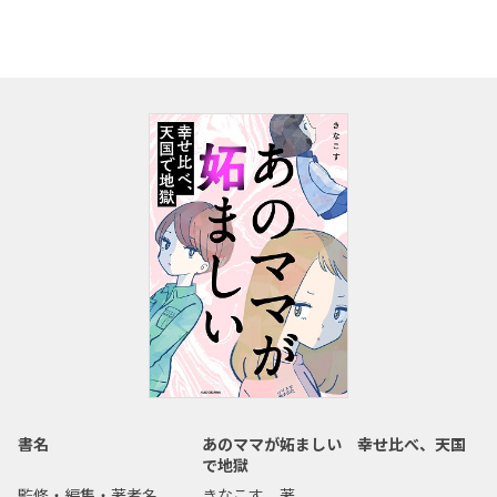
書名
あのママが妬ましい 幸せ比べ、天国
で地獄
監修・編集・著者名
きなこす 著