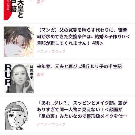
書評
【マンガ】父の冤罪を晴らす代わりに、御曹
司が求めてきた交換条件は...結婚＆子作り!?＜
旦那が離してくれません！ 4話＞
アニメ・コミック
来年春、元夫と再び...浅丘ルリ子の半生記
書評
「あれ...ダレ？」 スッピンとメイク顔。差が
ありすぎて同一人物に見えない！＜顔面が
「足の裏」みたいなので整形級メイクを仕事
にしました（8）＞
アニメ・コミック