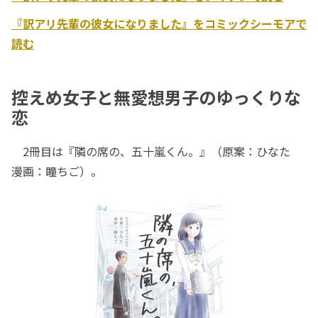
『訳アリ先輩の彼女になりました』をコミックシーモアで
読む
控えめ女子と無愛想男子のゆっくりな
恋
2冊目は『隣の席の、五十嵐くん。』（原案：ひなた
漫画：瞳ちご）。