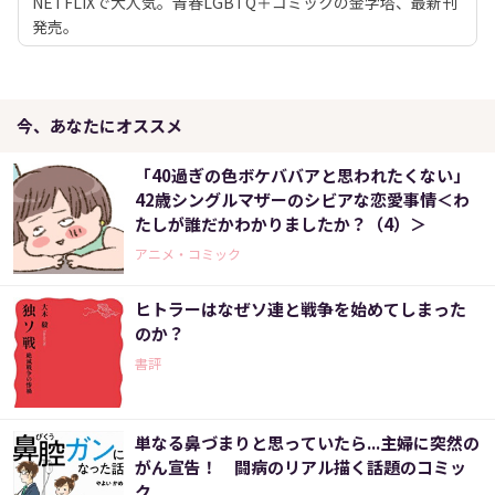
NETFLIXで大人気。青春LGBTQ＋コミックの金字塔、最新刊
発売。
今、あなたにオススメ
「40過ぎの色ボケババアと思われたくない」
42歳シングルマザーのシビアな恋愛事情＜わ
たしが誰だかわかりましたか？（4）＞
アニメ・コミック
ヒトラーはなぜソ連と戦争を始めてしまった
のか？
書評
単なる鼻づまりと思っていたら...主婦に突然の
がん宣告！ 闘病のリアル描く話題のコミッ
ク