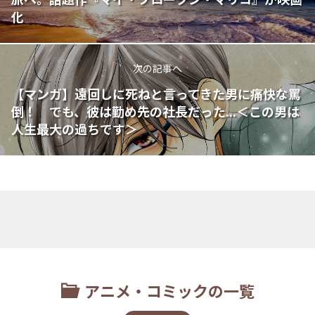
化
次の記事へ
【マンガ】遠回しに死ねと言ってきた男に痛快な罵
倒！ でも、彼は勤め先の社長だった...＜この男は
人生最大の過ちです＞
アニメ・コミックの一覧