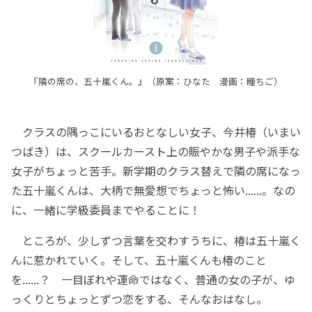
『隣の席の、五十嵐くん。』（原案：ひなた 漫画：瞳ちご）
クラスの隅っこにいるおとなしい女子、今井椿（いまい
つばき）は、スクールカースト上の賑やかな男子や派手な
女子がちょっと苦手。新学期のクラス替えで隣の席になっ
た五十嵐くんは、大柄で無愛想でちょっと怖い......。なの
に、一緒に学級委員までやることに！
ところが、少しずつ言葉を交わすうちに、椿は五十嵐く
んに惹かれていく。そして、五十嵐くんも椿のこと
を......？ 一目ぼれや運命ではなく、普通の女の子が、ゆ
っくりとちょっとずつ恋をする、そんなおはなし。