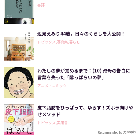
書評
辺見えみり44歳。日々のくらしを大公開！
トピックス,写真集,暮らし
わたしの夢が覚めるまで：(10) 叔母の告白に
言葉を失った「酔っぱらいの夢」
アニメ・コミック
皮下脂肪をひっぱって、ゆらす！ズボラ向けや
せメソッド
トピックス,実用書
Recommended by