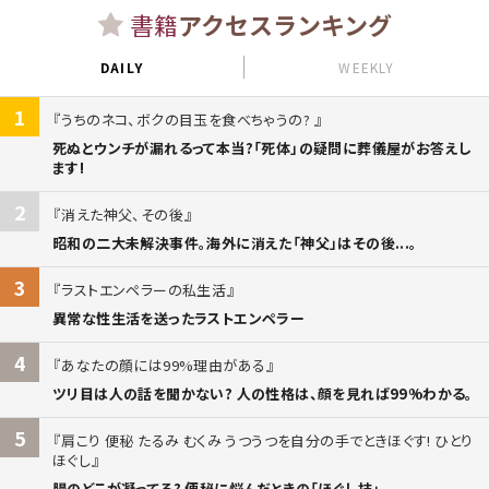
書籍
アクセスランキング
DAILY
WEEKLY
1
うちのネコ、ボクの目玉を食べちゃうの?
死ぬとウンチが漏れるって本当?「死体」の疑問に葬儀屋がお答えし
ます!
2
消えた神父、その後
昭和の二大未解決事件。海外に消えた「神父」はその後...。
3
ラストエンペラーの私生活
異常な性生活を送ったラストエンペラー
4
あなたの顔には99%理由がある
ツリ目は人の話を聞かない? 人の性格は、顔を見れば99%わかる。
5
肩こり 便秘 たるみ むくみ うつうつを自分の手でときほぐす! ひとり
ほぐし
腸のどこが凝ってる? 便秘に悩んだときの「ほぐし技」