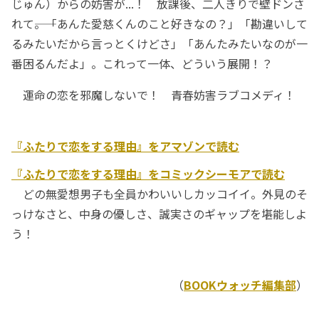
じゅん）からの妨害が...！ 放課後、二人きりで壁ドンさ
れて――。「あんた愛慈くんのこと好きなの？」「勘違いして
るみたいだから言っとくけどさ」「あんたみたいなのが一
番困るんだよ」。これって一体、どういう展開！？
運命の恋を邪魔しないで！ 青春妨害ラブコメディ！
『ふたりで恋をする理由』をアマゾンで読む
『ふたりで恋をする理由』をコミックシーモアで読む
どの無愛想男子も全員かわいいしカッコイイ。外見のそ
っけなさと、中身の優しさ、誠実さのギャップを堪能しよ
う！
（
BOOKウォッチ編集部
）