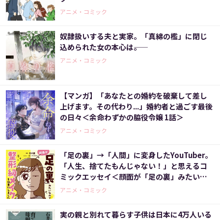
アニメ・コミック
奴隷扱いする夫と実家。「真綿の檻」に閉じ
込められた女の本心は――。
アニメ・コミック
【マンガ】「あなたとの婚約を破棄して差し
上げます。その代わり...」婚約者と過ごす最後
の日々＜余命わずかの脇役令嬢 1話＞
アニメ・コミック
「足の裏」→「人間」に変身したYouTuber。
「人生、捨てたもんじゃない！」と思えるコ
ミックエッセイ＜顔面が「足の裏」みたいな
ので整形級メイクを仕事にしました＞
アニメ・コミック
実の親と別れて暮らす子供は日本に4万人いる