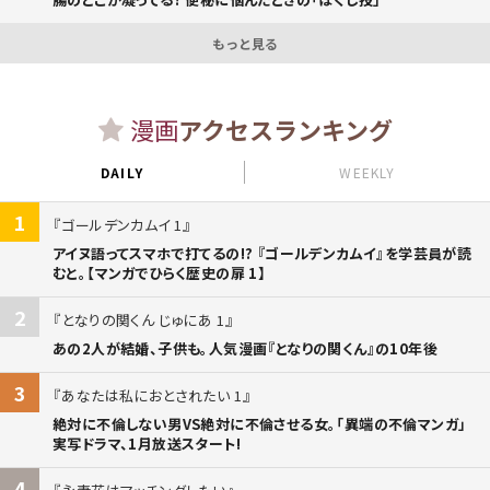
もっと見る
漫画
アクセスランキング
DAILY
WEEKLY
1
ゴールデンカムイ 1
アイヌ語ってスマホで打てるの!? 『ゴールデンカムイ』を学芸員が読
むと。【マンガでひらく歴史の扉 1】
2
となりの関くん じゅにあ 1
あの2人が結婚、子供も。人気漫画『となりの関くん』の10年後
3
あなたは私におとされたい 1
絶対に不倫しない男VS絶対に不倫させる女。「異端の不倫マンガ」
実写ドラマ、1月放送スタート!
4